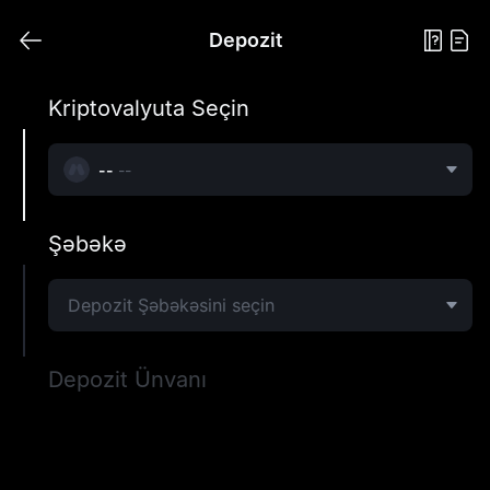
Bu
Depozit
Kriptovalyuta Seçin
--
--
Şəbəkə
funksi
Depozit Şəbəkəsini seçin
Depozit Ünvanı