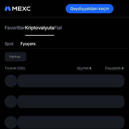
Qeydiyyatdan keçin
Krip
Favoritlər
Kriptovalyuta
Fiat
Spot
Fyuçers
Hamısı
Ticarət Cütü
Qiymət
Dəyişiklik