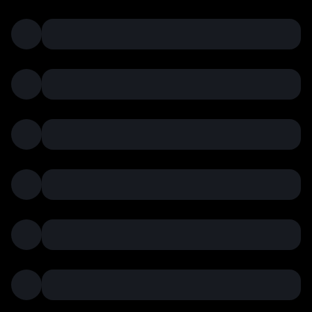
tov
alyu