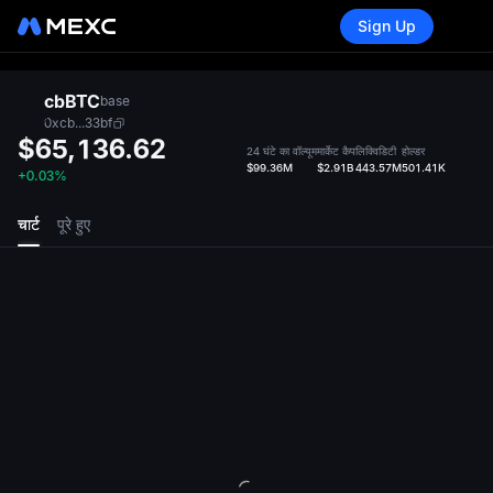
Sign Up
cbBTC
base
0xcb...33bf
$65,136.62
24 घंटे का वॉल्यूम
मार्केट कैप
लिक्विडिटी
होल्डर
$99.36M
$2.91B
443.57M
501.41K
+0.03%
चार्ट
पूरे हुए