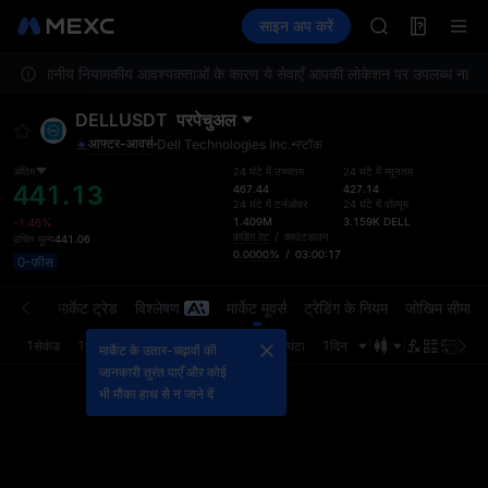
SPCX
फ़्यूचर्स
TradFi
साइन अप करें
Information
CASHCAT
इवें
HFT
स्थानीय नियामकीय आवश्यकताओं के कारण ये सेवाएँ आपकी लोकेशन पर उपलब्ध नहीं हैं. कि
UNITREE
Unitree Futur
DELLUSDT
परपेचुअल
GOLD(XAU)
आफ्टर-आवर्स
Dell Technologies Inc.
स्टॉक
SPCX
CASHCAT
अंतिम
24 घंटे में उच्चतम
24 घंटे में न्यूनतम
441.13
467.44
427.14
HFT
24 घंटे में टर्नओवर
24 घंटे में वॉल्यूम
UNITREE
1.409M
3.159K
DELL
-1.46%
फ़ंडिंग रेट
/
काउंटडाउन
उचित मूल्य
441.06
Unitree Futur
0.0000%
/
03:00:17
0-फ़ीस
्डर बुक
मार्केट ट्रेड
विश्लेषण
मार्केट मूवर्स
ट्रेडिंग के नियम
जोखिम सीमा
1सेकंड
1मिनट
5मिनट
15मिनट
1घंटा
4घंटा
1दिन
अंतिम 
मार्केट के उतार-चढ़ावों की
जानकारी तुरंत पाएँ और कोई
भी मौका हाथ से न जाने दें