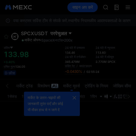
AAOI
फ़्यूचर्स
TradFi
साइन अप करें
Information
SKYAI
इवेंट
U
UNITREE STAR 
ए, कृपया कस्टमर सर्विस टीम से संपर्क करें.
स्थानीय नियामकीय आवश्यकताओं के कारण ये सेवा
SPCX rises des
GOLD(XAU)
SPCXUSDT
परपेचुअल
AAOI
मार्केट ओपन
SpaceX
स्टॉक
200x
SKYAI
UNITREE STAR 
अंतिम
24 घंटे में उच्चतम
24 घंटे में न्यूनतम
133.98
134.46
113.60
SPCX rises des
24 घंटे में टर्नओवर
24 घंटे में वॉल्यूम
345.479M
2.770M
SPCX
+3.40%
फ़ंडिंग रेट
/
काउंटडाउन
उचित मूल्य
134.05
-0.0430%
/
02:55:24
0-फ़ीस
्डर बुक
मार्केट ट्रेड
विश्लेषण
मार्केट मूवर्स
ट्रेडिंग के नियम
जोखिम सीमा
1सेकंड
1मिनट
5मिनट
15मिनट
1घंटा
4घंटा
1दिन
अंतिम 
मार्केट के उतार-चढ़ावों की
जानकारी तुरंत पाएँ और कोई
भी मौका हाथ से न जाने दें