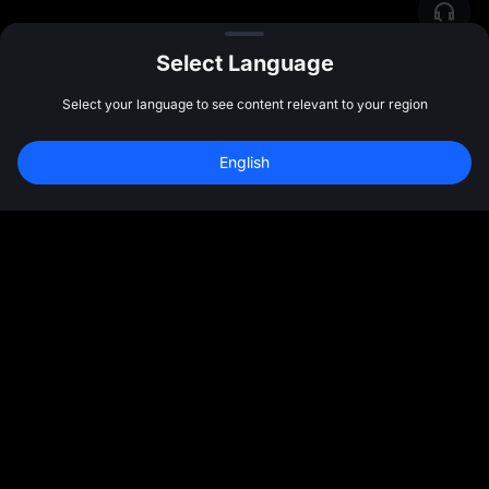
Select Language
Select your language to see content relevant to your region
English
Sign Up to Claim 
10,000 USDT
 Bonus
Sign Up
47:59:42
समुदाय
अधिक
परिचय