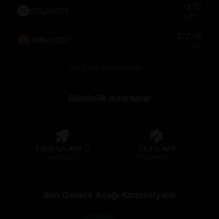
73,72
SOL/USDT
-0,23%
377,56
XMR/USDT
+2,20%
Daha Çox Görüntüləyin.
Gündəlik Airdroplar
1.000%+ APR
13,4% APR
Launchpool
Kickstarter
Son Dərəcə Aşağı Komissiyalar