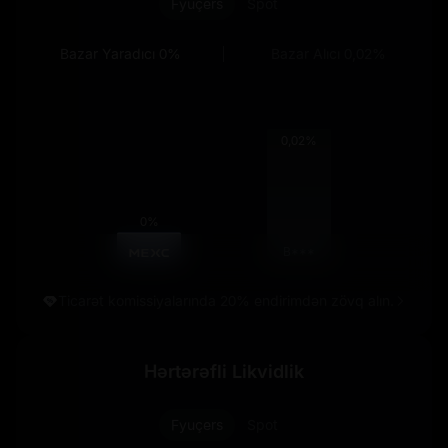
Fyuçers
Spot
Bazar Yaradıcı
0%
Bazar Alıcı
0,02%
0,02%
0%
B***
Ticarət komissiyalarında 20% endirimdən zövq alın.
Hərtərəfli Likvidlik
Fyuçers
Spot