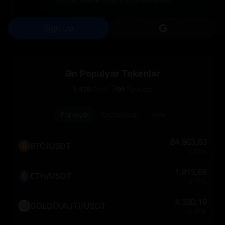
Sign Up
Sign in with G
Ən Populyar Tokenlər
1.470
Spot,
796
Fyuçers
Populyar
Qazananlar
Yeni
64.903,63
BTC/USDT
-0,03%
1.915,68
ETH/USDT
-0,11%
4.330,19
GOLD(XAUT)/USDT
+0,21%