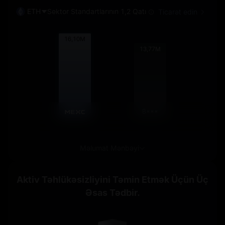
ETH
Sektor Standartlarının 1,2 Qatı
Ticarət edin
16,11
M
13,77
M
B***
Məlumat Mənbəyi
Aktiv Təhlükəsizliyini Təmin Etmək Üçün Üç
Əsas Tədbir.