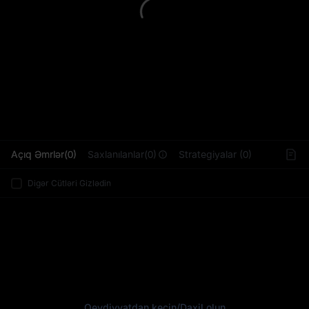
L
Açıq Əmrlər(0)
Saxlanılanlar(0)
Strategiyalar (0)
Digər Cütləri Gizlədin
Qeydiyyatdan keçin
/
Daxil olun