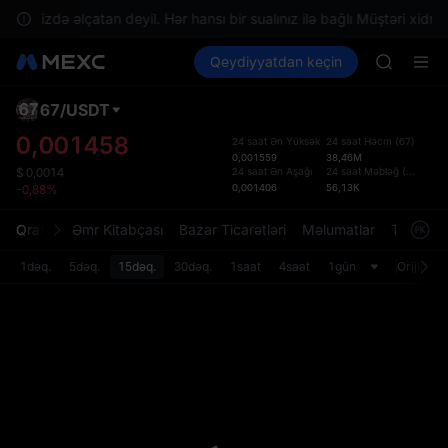
SKYAI
razinizdə əlçatan deyil. Hər hansı bir sualınız ilə bağlı Müştəri xidmət
ACE
Kripto al
Bazarlar
Qeydiyyatdan keçin
Spot
Futures
HFT
UNITREE
SPCX
UNITREE
67
/
USDT
Defol
Unitree 
Yenil
0,001458
24 saat Ən Yüksək
24 saat Həcm
(
67
)
UNITREE 
0,001559
38,46M
Spot t
SPCX ris
24 saat Ən Aşağı
24 saat Məbləğ
(
USDT
)
$
0,0014
istifa
0,001406
56,13K
-0,88%
SKYAI
interf
ACE
Tərtib
Qrafik
Əmr Kitabçası
Bazar Ticarətləri
Məlumatlar
Treydinq
HFT
bölməs
SPCX
bilərsi
1dəq.
5dəq.
15dəq.
30dəq.
1saat
4saat
1gün
Orijinal
UNITREE
Unitree 
UNITREE 
SPCX ris