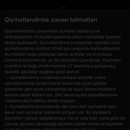
L
Qiymətləndirmə zonası təlimatları
Qiymətləndirmə zonasındakı layihələr adətən icma
istifadəçilərinin tövsiyələri əsasında erkən mərhələdə siyahıya
alınan layihələrdir. Qiymətləndirmə zonasındakı layihələr üçün
qiymətləndirmə müddəti 30-60 gün arasında məhdudlaşdırılır.
Bu müddət başa çatdıqdan sonra layihələr ya innovasiya
zonasına köçürüləcək, ya da siyahıdan çıxarılacaq. Siyahıdan
çıxarılma ilə bağlı ətraflı məlumat ST elanında paylaşılacaq.
Spesifik qaydalar aşağıda qeyd olunub:
Açıq Əmrlər(0)
Saxlanılanlar(0)
Strategiyalar (0)
1. Qiymətləndirmə zonasında yerləşən layihələr yalnız
qiymətləndirmə zonası ticarət bazarında aydın şəkildə
Digər Cütləri Gizlədin
göstərilən geri sayım xatırlatması ilə qeyd olunan müddətin
sonuna qədər etibarlı olur. Geri sayım layihə qiymətləndirmə
zonasına daxil edildiyi andan başlayır.
2. Qiymətləndirmə zonasında olan bəzi ilkin layihələrin hələ
əlavə vaxt və bazar testlərinə ehtiyacı var. Bu layihələrin
qiymətləri yüksək dalğalanmaya məruz qala bilər, buna görə də
yüksək qiymətə alma/aşağı qiymətə satma riskinə və layihənin
siyahıdan çıxarılma ehtimalına qarşı diqqətli olun.