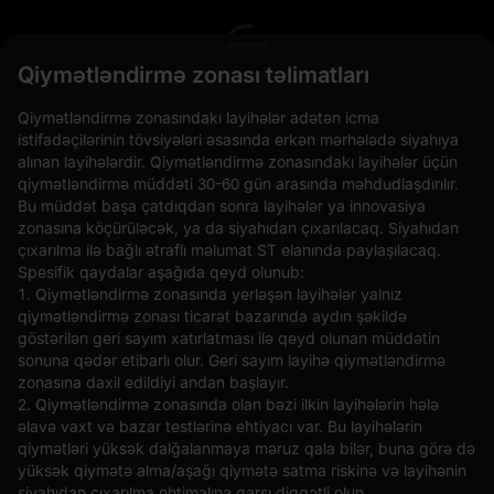
L
Qiymətləndirmə zonası təlimatları
Qiymətləndirmə zonasındakı layihələr adətən icma
istifadəçilərinin tövsiyələri əsasında erkən mərhələdə siyahıya
alınan layihələrdir. Qiymətləndirmə zonasındakı layihələr üçün
qiymətləndirmə müddəti 30-60 gün arasında məhdudlaşdırılır.
Bu müddət başa çatdıqdan sonra layihələr ya innovasiya
zonasına köçürüləcək, ya da siyahıdan çıxarılacaq. Siyahıdan
çıxarılma ilə bağlı ətraflı məlumat ST elanında paylaşılacaq.
Spesifik qaydalar aşağıda qeyd olunub:
Açıq Əmrlər(0)
Saxlanılanlar(0)
Strategiyalar (0)
1. Qiymətləndirmə zonasında yerləşən layihələr yalnız
qiymətləndirmə zonası ticarət bazarında aydın şəkildə
Digər Cütləri Gizlədin
göstərilən geri sayım xatırlatması ilə qeyd olunan müddətin
sonuna qədər etibarlı olur. Geri sayım layihə qiymətləndirmə
zonasına daxil edildiyi andan başlayır.
2. Qiymətləndirmə zonasında olan bəzi ilkin layihələrin hələ
əlavə vaxt və bazar testlərinə ehtiyacı var. Bu layihələrin
qiymətləri yüksək dalğalanmaya məruz qala bilər, buna görə də
yüksək qiymətə alma/aşağı qiymətə satma riskinə və layihənin
siyahıdan çıxarılma ehtimalına qarşı diqqətli olun.