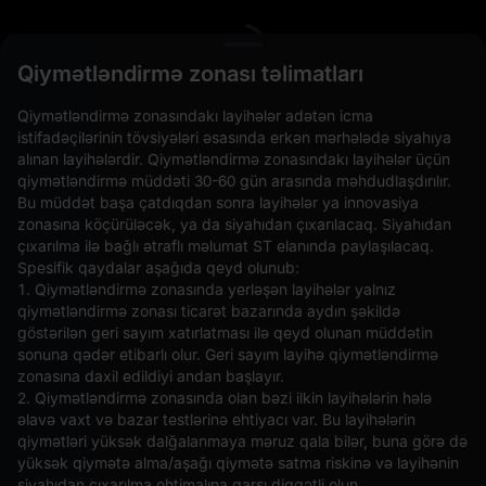
L
Qiymətləndirmə zonası təlimatları
Qiymətləndirmə zonasındakı layihələr adətən icma
istifadəçilərinin tövsiyələri əsasında erkən mərhələdə siyahıya
alınan layihələrdir. Qiymətləndirmə zonasındakı layihələr üçün
qiymətləndirmə müddəti 30-60 gün arasında məhdudlaşdırılır.
Bu müddət başa çatdıqdan sonra layihələr ya innovasiya
zonasına köçürüləcək, ya da siyahıdan çıxarılacaq. Siyahıdan
çıxarılma ilə bağlı ətraflı məlumat ST elanında paylaşılacaq.
Spesifik qaydalar aşağıda qeyd olunub:
Açıq Əmrlər(0)
Saxlanılanlar(0)
Strategiyalar (0)
1. Qiymətləndirmə zonasında yerləşən layihələr yalnız
qiymətləndirmə zonası ticarət bazarında aydın şəkildə
Digər Cütləri Gizlədin
göstərilən geri sayım xatırlatması ilə qeyd olunan müddətin
sonuna qədər etibarlı olur. Geri sayım layihə qiymətləndirmə
zonasına daxil edildiyi andan başlayır.
2. Qiymətləndirmə zonasında olan bəzi ilkin layihələrin hələ
əlavə vaxt və bazar testlərinə ehtiyacı var. Bu layihələrin
qiymətləri yüksək dalğalanmaya məruz qala bilər, buna görə də
yüksək qiymətə alma/aşağı qiymətə satma riskinə və layihənin
siyahıdan çıxarılma ehtimalına qarşı diqqətli olun.