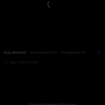
L
Açıq Əmrlər(0)
Saxlanılanlar(0)
Strategiyalar (0)
Digər Cütləri Gizlədin
Qeydiyyatdan keçin
/
Daxil olun