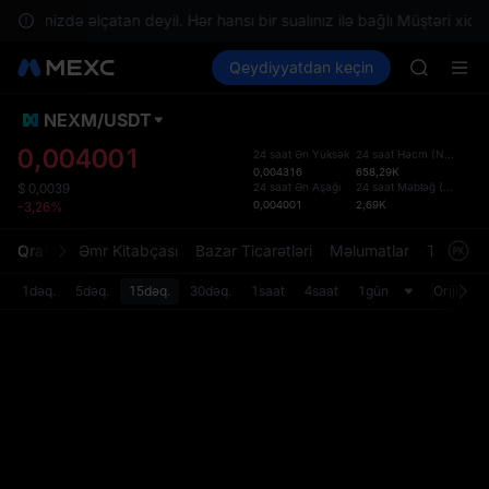
SPCX ris
ərazinizdə əlçatan deyil. Hər hansı bir sualınız ilə bağlı Müştəri xidmə
GOLD(X
Kripto al
Bazarlar
Qeydiyyatdan keçin
Spot
Futures
AAOI
SPCX
SKYAI
UNITREE 
NEXM
/
USDT
Defol
SPCX ris
Yenil
0,004001
24 saat Ən Yüksək
24 saat Həcm
(
NEXM
)
GOLD(X
0,004316
658,29K
Spot t
AAOI
24 saat Ən Aşağı
24 saat Məbləğ
(
USDT
)
$
0,0039
istifa
0,004001
2,69K
-3,26%
SKYAI
interf
UNITREE 
Tərtib
Qrafik
Əmr Kitabçası
Bazar Ticarətləri
Məlumatlar
Treydinq
SPCX ris
bölməs
bilərsi
1dəq.
5dəq.
15dəq.
30dəq.
1saat
4saat
1gün
Orijinal