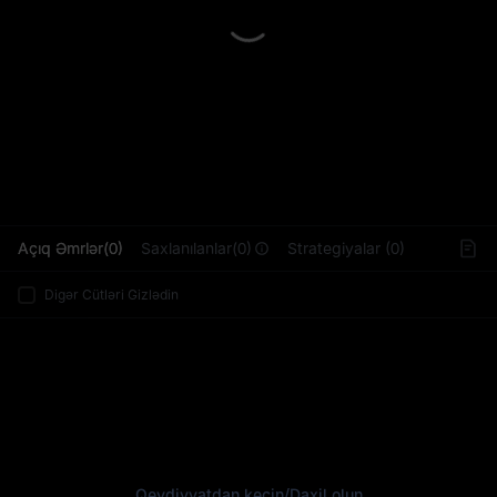
L
Açıq Əmrlər(0)
Saxlanılanlar(0)
Strategiyalar (0)
Digər Cütləri Gizlədin
Qeydiyyatdan keçin
/
Daxil olun