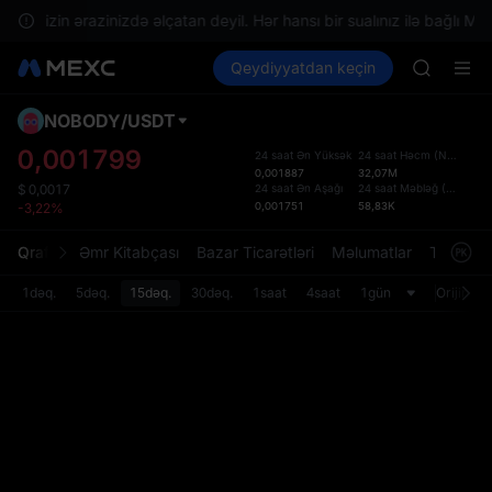
SKYAI
lər sizin ərazinizdə əlçatan deyil. Hər hansı bir sualınız ilə bağlı Müşt
ACE
Kripto al
Bazarlar
Qeydiyyatdan keçin
Spot
Futures
HFT
SPCX
SPCX
UNITREE
NOBODY
/
USDT
Defol
Unitree 
Yenil
0,001799
24 saat Ən Yüksək
24 saat Həcm
(
NOBODY
)
SKYAI
0,001887
32,07M
Spot t
ACE
24 saat Ən Aşağı
24 saat Məbləğ
(
USDT
)
$
0,0017
istifa
0,001751
58,83K
-3,22%
HFT
interf
SPCX
Tərtib
Qrafik
Əmr Kitabçası
Bazar Ticarətləri
Məlumatlar
Treydinq
UNITREE
bölməs
Unitree 
bilərsi
1dəq.
5dəq.
15dəq.
30dəq.
1saat
4saat
1gün
Orijinal