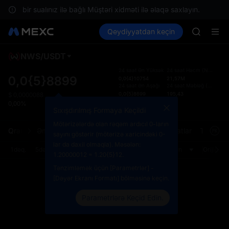
AAOI
ansı bir sualınız ilə bağlı Müştəri xidməti ilə əlaqə saxlayın.
Yer
SKYAI
Kripto al
Bazarlar
Qeydiyyatdan keçin
Spot
Futures
UNITREE 
SPCX
SPCX ris
GOLD(X
NWS
/
USDT
Defol
AAOI
Yenil
24 saat Ən Yüksək
24 saat Həcm
(
NWS
)
SKYAI
0,0{5}8899
0,0{4}10754
21,57M
Spot t
24 saat Ən Aşağı
24 saat Məbləğ
(
USDT
)
UNITREE 
istifa
0,0{5}8699
195,43
$
0,0000088
SPCX ris
Geri Sayım
interf
0,00%
Sıxışdırılmış Formaya Keçildi
14:21:10:01
Tərtib
bölməs
Mötərizələrdə olan rəqəm ardıcıl 0-ların
Qrafik
Əmr Kitabçası
Bazar Ticarətləri
Məlumatlar
Treydinq
bilərsi
sayını göstərir (mötərizə xaricindəki 0-
lar da daxil olmaqla). Məsələn:
1dəq.
5dəq.
15dəq.
30dəq.
1saat
4saat
1gün
Orijinal
1.20000012 = 1.20{5}12.
Tənzimləmək üçün [Parametrlər] -
[Dəyər Ekranı Formatı] bölməsinə keçin.
Parametrlərə Keçid Edin.