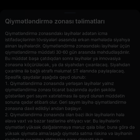
L
Qiymətləndirmə zonası təlimatları
Qiymətləndirmə zonasındakı layihələr adətən icma
istifadəçilərinin tövsiyələri əsasında erkən mərhələdə siyahıya
alınan layihələrdir. Qiymətləndirmə zonasındakı layihələr üçün
qiymətləndirmə müddəti 30-60 gün arasında məhdudlaşdırılır.
Bu müddət başa çatdıqdan sonra layihələr ya innovasiya
zonasına köçürüləcək, ya da siyahıdan çıxarılacaq. Siyahıdan
çıxarılma ilə bağlı ətraflı məlumat ST elanında paylaşılacaq.
Spesifik qaydalar aşağıda qeyd olunub:
Açıq Əmrlər(0)
Saxlanılanlar(0)
Strategiyalar (0)
1. Qiymətləndirmə zonasında yerləşən layihələr yalnız
qiymətləndirmə zonası ticarət bazarında aydın şəkildə
Digər Cütləri Gizlədin
göstərilən geri sayım xatırlatması ilə qeyd olunan müddətin
sonuna qədər etibarlı olur. Geri sayım layihə qiymətləndirmə
zonasına daxil edildiyi andan başlayır.
2. Qiymətləndirmə zonasında olan bəzi ilkin layihələrin hələ
əlavə vaxt və bazar testlərinə ehtiyacı var. Bu layihələrin
qiymətləri yüksək dalğalanmaya məruz qala bilər, buna görə də
yüksək qiymətə alma/aşağı qiymətə satma riskinə və layihənin
siyahıdan çıxarılma ehtimalına qarşı diqqətli olun.