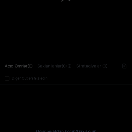
L
Açıq Əmrlər(0)
Saxlanılanlar(0)
Strategiyalar (0)
Digər Cütləri Gizlədin
Qeydiyyatdan keçin
/
Daxil olun