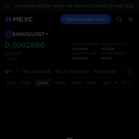
GOLD(X
 sizin ərazinizdə əlçatan deyil. Hər hansı bir sualınız ilə bağlı Müştəri
AAOI
Kripto al
Bazarlar
Qeydiyyatdan keçin
Spot
Futures
SKYAI
SPCX
UNITREE 
SPCX ris
SAROS
/
USDT
Defol
GOLD(X
Yenil
0,0002890
24 saat Ən Yüksək
24 saat Həcm
(
SAROS
)
AAOI
0,0002939
202,96M
Spot t
SKYAI
24 saat Ən Aşağı
24 saat Məbləğ
(
USDT
)
$
0,00028
istifa
0,0002820
58,55K
+0,13%
UNITREE 
interf
SPCX ris
Tərtib
Qrafik
Əmr Kitabçası
Bazar Ticarətləri
Məlumatlar
Treydinq
bölməs
bilərsi
1dəq.
5dəq.
15dəq.
30dəq.
1saat
4saat
1gün
Orijinal