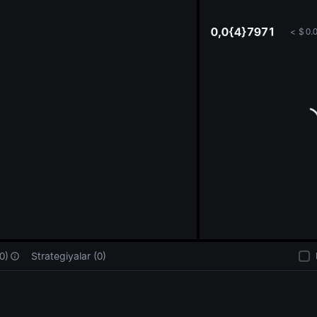
oa
0,0{4}7971
<
$
0.
0)
Strategiyalar (0)