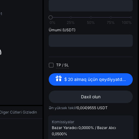
di
01
0%
25%
50%
75%
100%
Ümumi
(USDT)
TP
/
SL
$
20
almaq üçün qeydiyyatdan keçin
Daxil olun
Ən yüksək təklif
0,0{4}9555
USDT
Digər Cütləri Gizlədin
Komissiyalar
Bazar Yaradıcı
0,0000%
/
Bazar Alıcı
0,0500%