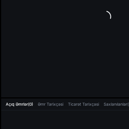
L
Açıq Əmrlər(0)
Əmr Tarixçəsi
Ticarət Tarixçəsi
Saxlanılanlar(