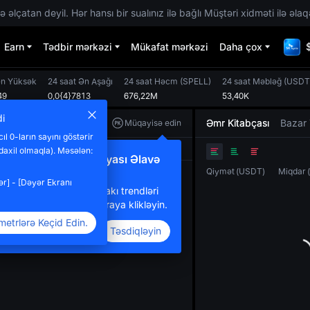
 əlçatan deyil. Hər hansı bir sualınız ilə bağlı Müştəri xidməti ilə əlaq
Earn
Tədbir mərkəzi
Mükafat mərkəzi
Daha çox
Ən Yüksək
24 saat Ən Aşağı
24 saat Həcm
(
SPELL
)
24 saat Məbləğ
(
USDT
49
0,0{4}7813
676,22M
53,40K
di
Əmr Kitabçası
Bazar 
Müqayisə edin
l 0-ların sayını göstərir
Orijinal
TradingView
Dərinlik
daxil olmaqla). Məsələn:
eni Müqayisə Funksiyası Əlavə
Qiymət
(
USDT
)
Miqdar
dildi
r] - [Dəyər Ekranı
oxsaylı tokenlər arasındakı trendləri
üqayisə etmək üçün buraya klikləyin.
metrlərə Keçid Edin.
Təsdiqləyin