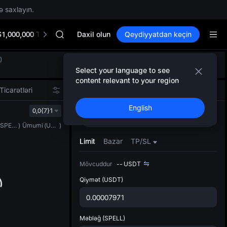
Unitree Future Now Live
ə saxlayın.
GOLD(XAU)
SPCX
$1,000,000 TradFi Gala
CASHCAT
Daxil olun
Qeydiyyatdan keçin
HFT
UNITREE
)
Defol
Unitree Future Now Live
Select your language to see
Yenil
GOLD(XAU)
content relevant to your region
Spot t
SPCX
Ticarətləri
Spot
Fyuçers
istifa
CASHCAT
English
interf
0,0{7}1
HFT
Alın
Satın
Tərtib
UNITREE
(
SPELL
)
Ümumi
(
USDT
)
bölməs
Unitree Future Now Live
bilərsi
Limit
Bazar
TP/SL
Mövcuddur
--
USDT
Qiymət
(USDT)
Məbləğ
(SPELL)