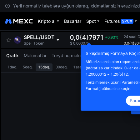
Yerli normativ tələblərə uyğun olaraq, xidmətlər sizin ərazinizdə
Kripto al
Bazarlar
Spot
Futures
SPCX
0,0{4}7971
SPELL
/
USDT
24 saat 
+0,93%
0,0{4}80
Spell Token
$
0,000079
Sıxışdırılmış Formaya Keçil
Qrafik
Məlumatlar
Treydinq məlumatları
Mötərizələrdə olan rəqəm ardıcı
1dəq.
5dəq.
15dəq.
30dəq.
1saat
4saat
1gün
(mötərizə xaricindəki 0-lar da 
Y
1.20000012 = 1.20{5}12.
E
Tənzimləmək üçün [Parametrlə
Ç
Formatı] bölməsinə keçin.
m
Para