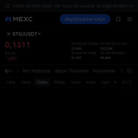
SPCX ris
 ərazinizdə əlçatan deyil. Hər hansı bir sualınız ilə bağlı Müştəri xidmə
GOLD(X
Kripto al
Bazarlar
Qeydiyyatdan keçin
Spot
Futures
AAOI
SPCX
SKYAI
UNITREE 
STG
/
USDT
Defol
SPCX ris
Yenil
0,1311
24 saat Ən Yüksək
24 saat Həcm
(
STG
)
GOLD(X
0,1444
502,36K
Spot t
AAOI
24 saat Ən Aşağı
24 saat Məbləğ
(
USDT
)
$
0,13
istifa
0,1297
68,49K
-1,28%
SKYAI
interf
UNITREE 
Tərtib
Qrafik
Əmr Kitabçası
Bazar Ticarətləri
Məlumatlar
Treydinq
SPCX ris
bölməs
bilərsi
1dəq.
5dəq.
15dəq.
30dəq.
1saat
4saat
1gün
Orijinal