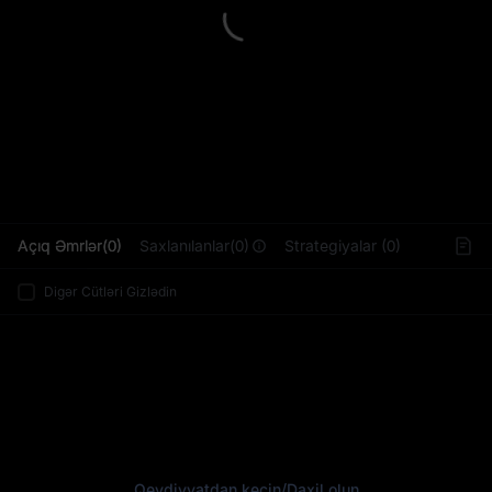
L
Açıq Əmrlər(0)
Saxlanılanlar(0)
Strategiyalar (0)
Digər Cütləri Gizlədin
Qeydiyyatdan keçin
/
Daxil olun