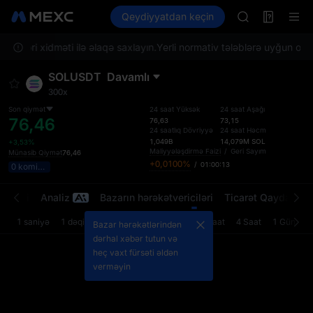
AAOI
Futures
Qeydiyyatdan keçin
TradFi
Information
SKYAI
Event
UNITREE STAR 
 Müştəri xidməti ilə əlaqə saxlayın.
Yerli normativ tələblərə uyğun olaraq
SPCX rises des
GOLD(XAU)
SOLUSDT
Davamlı
AAOI
300x
SKYAI
UNITREE STAR 
Son qiymət
24 saat Yüksək
24 saat Aşağı
76,46
76,63
73,15
SPCX rises des
24 saatlıq Dövriyyə
24 saat Həcm
1,049B
14,079M
SOL
+3,53%
Maliyyələşdirmə Faizi
/
Geri Sayım
Münasib Qiymət
76,46
+0,0100%
/
01:00:13
0 komissiya
rətləri
Analiz
Bazarın hərəkətvericiləri
Ticarət Qaydaları
1 saniyə
1 dəqiqə
5 dəqiqə
15 dəqiqə
1 Saat
4 Saat
1 Gün
Bazar hərəkətlərindən
dərhal xəbər tutun və
heç vaxt fürsəti əldən
verməyin