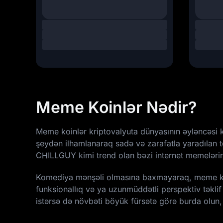
Meme Koinlər Nədir?
Meme koinlər kriptovalyuta dünyasının əyləncəsi k
şeydən ilhamlanaraq sadə və zarafatla yaradılan to
CHILLGUY
kimi trend olan bəzi internet memelərin
Komediya mənşəli olmasına baxmayaraq, meme koinl
funksionallıq və ya uzunmüddətli perspektiv təklif
istərsə də növbəti böyük fürsətə görə burda olun,