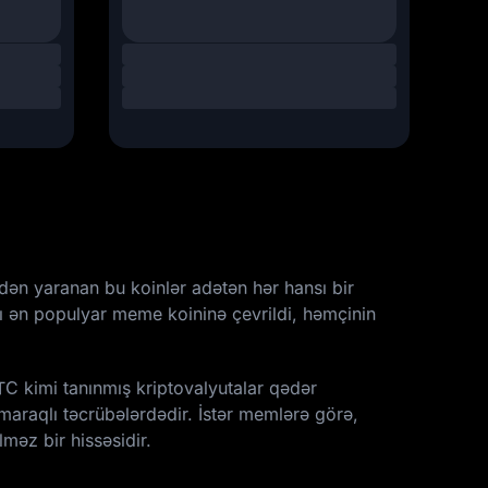
dən yaranan bu koinlər adətən hər hansı bir
ı ən populyar meme koininə çevrildi, həmçinin
C kimi tanınmış kriptovalyutalar qədər
 maraqlı təcrübələrdədir. İstər memlərə görə,
məz bir hissəsidir.