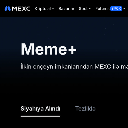
Kripto al
Bazarlar
Spot
Futures
SPCX
Meme+
İlkin onçeyn imkanlarından MEXC ilə m
Siyahıya Alındı
Tezliklə