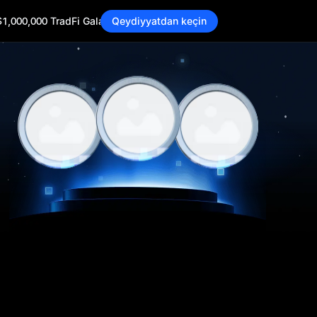
$1,000,000 TradFi Gala
Qeydiyyatdan keçin