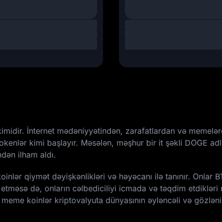
imidir. İnternet mədəniyyətindən, zarafatlardan və memelər
kenlər kimi başlayır. Məsələn, məşhur bir it şəkli
DOGE
adl
dən ilham aldı.
ər qiymət dəyişkənlikləri və həyəcanı ilə tanınır. Onlar BT
 etməsə də, onların cəlbediciliyi icmada və təqdim etdikləri
 meme koinlər kriptovalyuta dünyasının əyləncəli və gözlənil