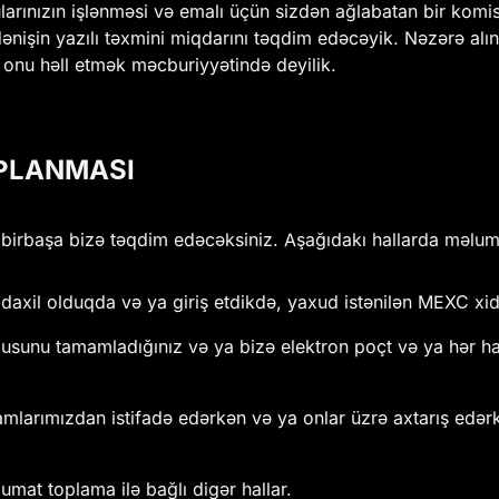
arınızın işlənməsi və emalı üçün sizdən ağlabatan bir komis
ənişin yazılı təxmini miqdarını təqdim edəcəyik. Nəzərə alı
onu həll etmək məcburiyyətində deyilik.
PLANMASI
i birbaşa bizə təqdim edəcəksiniz. Aşağıdakı hallarda məlum
xil olduqda və ya giriş etdikdə, yaxud istənilən MEXC xid
rğusunu tamamladığınız və ya bizə elektron poçt və ya hər hans
amlarımızdan istifadə edərkən və ya onlar üzrə axtarış edər
at toplama ilə bağlı digər hallar.