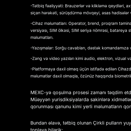
-Tətbiq fəaliyyəti: Brauzerlər və klikləmə qeydləri, ax
siçan hərəkəti, sürüşdürmə mövqeyi, əsas hadisələr 
-Cihaz məlumatları: Operator, brend, proqram təminatı 
versiyası, SIM ölkəsi, SIM seriya nömrəsi, batareya
məlumatları.
-Yazışmalar: Sorğu cavabları, dəstək komandamıza v
-Zəng və video yazıları kimi audio, elektron, vizual 
-Platformaya daxil olmaq üçün istifadə edilən Cihazda
məlumatlar daxil olmaqla, özünüz haqqında biometri
MEXC-yə qoşulma prosesi zamanı təqdim etdiyi
Müəyyən yurisdiksiyalarda sakinlərə xidmətlər
qorunması qanunu kimi yerli məlumatların qoru
Bundan əlavə, tətbiq olunan Çirkli pulların y
toplaya bilərik: