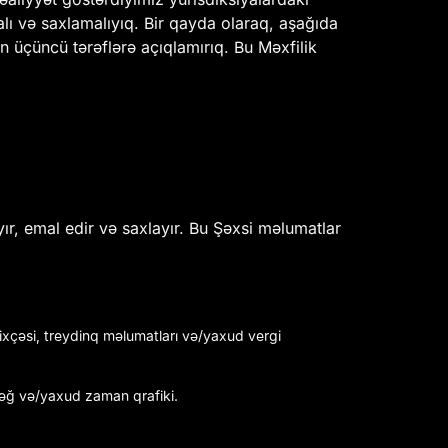
lı və saxlamalıyıq. Bir qayda olaraq, aşağıda
n üçüncü tərəflərə açıqlamırıq. Bu Məxfilik
ır, emal edir və saxlayır. Bu Şəxsi məlumatlar
ixçəsi, treydinq məlumatları və/yaxud vergi
bləğ və/yaxud zaman qrafiki.