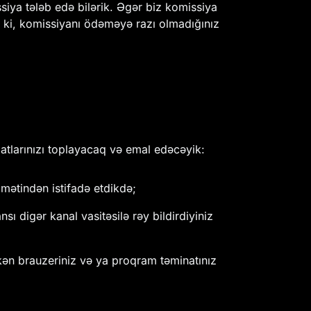
siya tələb edə bilərik. Əgər biz komissiya
n ki, komissiyanı ödəməyə razı olmadığınız
atlarınızı toplayacaq və emal edəcəyik:
mətindən istifadə etdikdə;
ı digər kanal vasitəsilə rəy bildirdiyiniz
kən brauzeriniz və ya proqram təminatınız