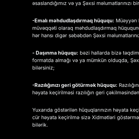
əsaslandığımız və ya Şəxsi məlumatlarınızı b
-Emalı məhdudlaşdırmaq hüququ:
Müəyyən ha
müvəqqəti olaraq məhdudlaşdırmaq hüququnuz v
hər hansı digər səbəbdən Şəxsi məlumatlarını
- Daşınma hüququ:
bəzi hallarda bizə təqdim 
formatda almağı və ya mümkün olduqda, Şəxsi
bilərsiniz;
-Razılığınızı geri götürmək hüququ:
Razılığın
həyata keçirilməsi razılığın geri çəkilməsindən
Yuxarıda göstərilən hüquqlarınızın həyata keçi
cür həyata keçirilmə sizə Xidmətləri göstərm
bilərik.