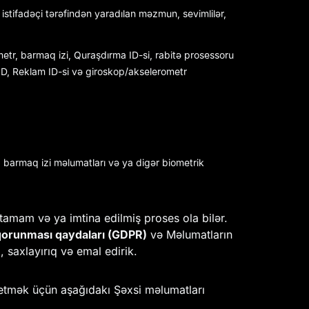
i, istifadəçi tərəfindən yaradılan məzmun, sevimlilər,
ametr, barmaq izi, Quraşdırma ID-si, rabitə prosessoru
ID, Reklam ID-si və giroskop/akselerometr
, barmaq izi məlumatları və ya digər biometrik
amam və ya imtina edilmiş proses ola bilər.
orunması qaydaları (GDPR)
və Məlumatların
 saxlayırıq və emal edirik.
 etmək üçün aşağıdakı Şəxsi məlumatları