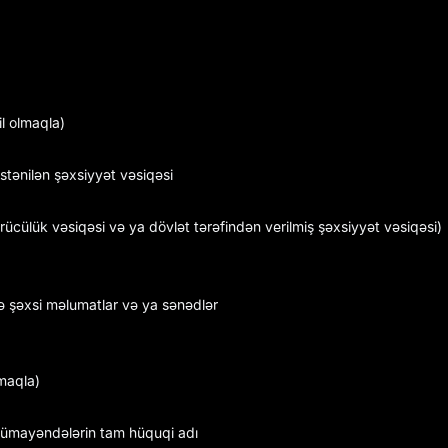
il olmaqla)
stənilən şəxsiyyət vəsiqəsi
ücülük vəsiqəsi və ya dövlət tərəfindən verilmiş şəxsiyyət vəsiqəsi)
 şəxsi məlumatlar və ya sənədlər
lmaqla)
i nümayəndələrin tam hüquqi adı