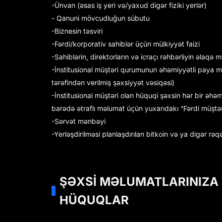
-Ünvan (əsas iş yeri və/yaxud digər fiziki yerlər)
- Qanuni mövcudluğun sübutu
-Biznesin təsviri
-Fərdi/korporativ sahiblər üçün mülkiyyət faizi
-Sahiblərin, direktorların və icraçı rəhbərliyin əlaqə
-İnstitusional müştəri qurumunun əhəmiyyətli paya ma
tərəfindən verilmiş şəxsiyyət vəsiqəsi)
-İnstitusional müştəri olan hüquqi şəxsin hər bir əhəm
barədə ətraflı məlumat üçün yuxarıdakı “Fərdi müştə
-Sərvət mənbəyi
-Yerləşdirilməsi planlaşdırılan bitkoin və ya digər rəq
ŞƏXSİ MƏLUMATLARINIZA 
HÜQUQLAR