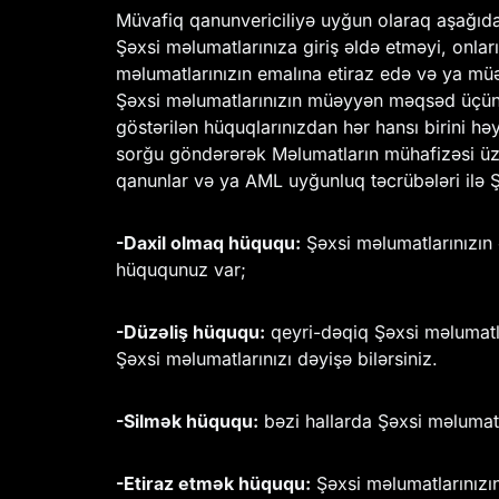
Müvafiq qanunvericiliyə uyğun olaraq aşağıda g
Şəxsi məlumatlarınıza giriş əldə etməyi, onla
məlumatlarınızın emalına etiraz edə və ya müə
Şəxsi məlumatlarınızın müəyyən məqsəd üçün em
göstərilən hüquqlarınızdan hər hansı birini hə
sorğu göndərərək Məlumatların mühafizəsi üzrə
qanunlar və ya AML uyğunluq təcrübələri ilə 
-Daxil olmaq hüququ:
Şəxsi məlumatlarınızın
hüququnuz var;
-Düzəliş hüququ:
qeyri-dəqiq Şəxsi məlumatlar
Şəxsi məlumatlarınızı dəyişə bilərsiniz.
-Silmək hüququ:
bəzi hallarda Şəxsi məlumatlar
-Etiraz etmək hüququ:
Şəxsi məlumatlarınızın