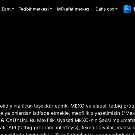
Earn
Tədbir mərkəzi
Mükafat mərkəzi
Daha çox
diyiniz üçün təşəkkür edirik. MEXC və əlaqəli tətbiq proqr
ya onlardan istifadə etməklə, məxfilik siyasətimizin ("Məxfil
Ə OXUYUN. Bu Məxfilik siyasəti MEXC-nin Şəxsi məlumatlar
atı, API (tətbiq proqramı interfeysi), texnologiyalar, məhsul
 və istifadə təmin edirik. Sizə Xidmətimizi təqdim edərkən, f