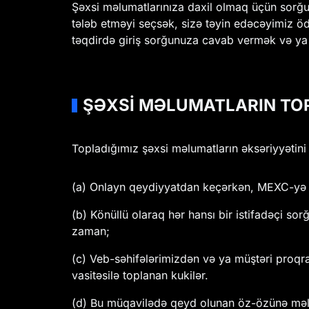
Şəxsi məlumatlarınıza daxil olmaq üçün sorğul
tələb etməyi seçsək, sizə təyin edəcəyimiz öd
təqdirdə giriş sorğunuza cavab vermək və ya 
ŞƏXSİ MƏLUMATLARIN TO
Topladığımız şəxsi məlumatların əksəriyyətin
(a) Onlayn qeydiyyatdan keçərkən, MEXC-yə da
(b) Könüllü olaraq hər hansı bir istifadəçi so
zaman;
(c) Veb-səhifələrimizdən və ya müştəri proqr
vasitəsilə toplanan kukilər.
(d) Bu müqavilədə qeyd olunan öz-özünə məlum