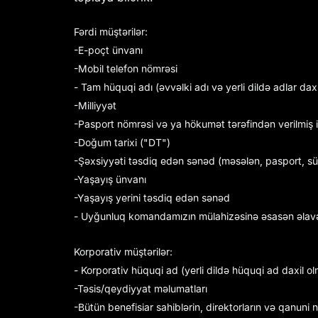
Fərdi müştərilər:
-E-poçt ünvanı
-Mobil telefon nömrəsi
- Tam hüquqi adı (əvvəlki adı və yerli dildə adlar dax
-Milliyyət
-Pasport nömrəsi və ya hökumət tərəfindən verilmiş i
-Doğum tarixi ("DT")
-Şəxsiyyəti təsdiq edən sənəd (məsələn, pasport, sür
-Yaşayış ünvanı
-Yaşayış yerini təsdiq edən sənəd
- Uyğunluq komandamızın mülahizəsinə əsasən əlavə
Korporativ müştərilər:
- Korporativ hüquqi ad (yerli dildə hüquqi ad daxil o
-Təsis/qeydiyyat məlumatları
-Bütün benefisiar sahiblərin, direktorların və qanun