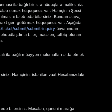
ması ilə bağlı bir sıra hüquqlara maliksiniz.
ı tələb etmək hüququnuz var. Həmçinin Şəxsi
lmasını tələb edə bilərsiniz. Bundan əlavə,
n vaxt geri götürmək hüququnuz var. Aşağıda
ticket/submit/submit-inquiry
ünvanından
hdudlaşdırıla bilər, məsələn, tətbiq olunan
a.
alı ilə bağlı müəyyən məlumatları əldə etmək
rsiniz. Həmçinin, istənilən vaxt Hesabınızdakı
 edə bilərsiniz. Məsələn, qanuni marağa