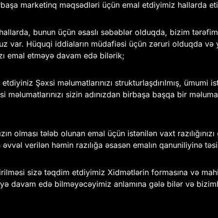
irbaşa marketinq məqsədləri üçün emal etdiyimiz hallarda e
llarda, bunun üçün əsaslı səbəblər olduqda, bizim tərəfimi
ar. Hüquqi iddiaların müdafiəsi üçün zəruri olduqda və ya 
zı emal etməyə davam edə bilərik;
etdiyiniz Şəxsi məlumatlarınızı strukturlaşdırılmış, ümumi is
 məlumatlarınızı sizin adınızdan birbaşa başqa bir məlumat
ızın olması tələb olunan emal üçün istənilən vaxt razılığın
 əvvəl verilən həmin razılığa əsasən emalın qanuniliyinə təsi
rilməsi sizə təqdim etdiyimiz Xidmətlərin formasına və mahiy
əyə davam edə bilməyəcəyimiz anlamına gələ bilər və biziml