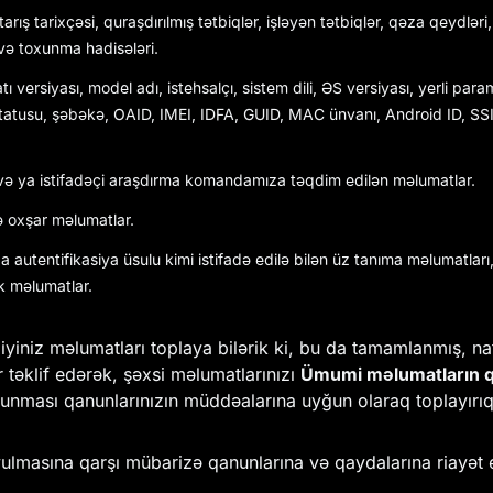
tarış tarixçəsi, quraşdırılmış tətbiqlər, işləyən tətbiqlər, qəza qeydlər
və toxunma hadisələri.
versiyası, model adı, istehsalçı, sistem dili, ƏS versiyası, yerli par
 statusu, şəbəkə, OAID, IMEI, IDFA, GUID, MAC ünvanı, Android ID, SS
ə ya istifadəçi araşdırma komandamıza təqdim edilən məlumatlar.
və oxşar məlumatlar.
 autentifikasiya üsulu kimi istifadə edilə bilən üz tanıma məlumatları
k məlumatlar.
niz məlumatları toplaya bilərik ki, bu da tamamlanmış, nat
 təklif edərək, şəxsi məlumatlarınızı
Ümumi məlumatların q
nması qanunlarınızın müddəalarına uyğun olaraq toplayırıq,
uyulmasına qarşı mübarizə qanunlarına və qaydalarına riayət