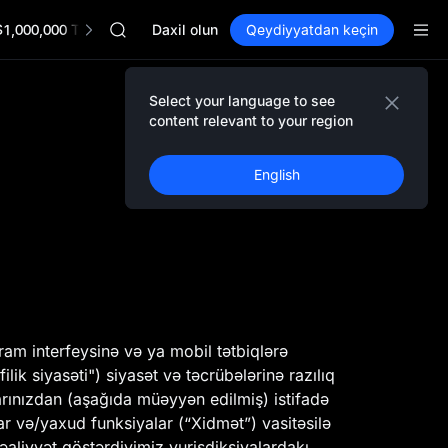
GOLD(XAU)
$1,000,000 TradFi Gala
AAOI
Daxil olun
Qeydiyyatdan keçin
SKYAI
UNITREE STAR Market Subscription on Aug 10
SPCX rises despite lock-up expiry
Select your language to see
GOLD(XAU)
content relevant to your region
AAOI
SKYAI
English
UNITREE STAR Market Subscription on Aug 10
SPCX rises despite lock-up expiry
am interfeysinə və ya mobil tətbiqlərə
ik siyasəti") siyasət və təcrübələrinə razılıq
ınızdan (aşağıda müəyyən edilmiş) istifadə
lar və/yaxud funksiyalar (“Xidmət”) vasitəsilə
əaliyyət göstərdiyimiz yurisdiksiyalardakı