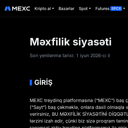
Kripto al
Bazarlar
Spot
Futures
SPCX
Məxfilik siyasəti
Son yenilənmə tarixi: 1 iyun 2026-cı il
GİRİŞ
MEXC treydinq platformasına (“MEXC”) baş çək
("Sayt") baş çəkməklə, onlara daxil olmaqla və 
verirsiniz, BU MƏXFİLİK SİYASƏTİNİ DİQQƏTL
tərzini izah edir, çünki biz sizə proqram təmin
rəqəmsal aktiv treydinq platformamız ilə giriş