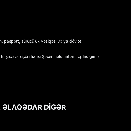
n, pasport, sürücülük vəsiqəsi və ya dövlət
ziki şəxslər üçün hansı Şəxsi məlumatları topladığımız
A ƏLAQƏDAR DİGƏR