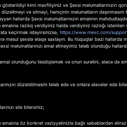
östərildiyi kimi məxfiliyiniz və Şəxsi məlumatlarınızın qorun
rı düzəltməyi və silməyi, həmçinin məlumatların daşınmasın
yyən hallarda Şəxsi məlumatlarınızın emalının məhdudlaşdırı
alına razılıq verdiyiniz halda verdiyiniz razılığı istənilə
yata keçirmək istəyirsinizsə,
https://www.mexc.com/support/
 məsul şəxslə əlaqə saxlayın. Bu hüquqlar bəzi hallarda mə
Şəxsi məlumatlarınızı emal etməyimiz tələb olunduğu hallard
 emal olunduğunu təsdiqləmək və onun surətini, eləcə də em
ınızın düzəldilməsini tələb edə və onlara əlavələr edə bilə
ınızı silə bilərsiniz;
 emalına öz konkret vəziyyətinizlə bağlı səbəblərdən etiraz