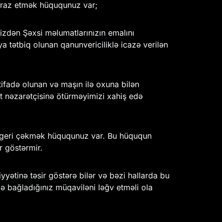
tiraz etmək hüququnuz var;
zdən Şəxsi məlumatlarınızın emalını
tətbiq olunan qanunvericiliklə icazə verilən
tifadə olunan və maşın ilə oxuna bilən
 nəzarətçisinə ötürməyimizi xahiş edə
ızı geri çəkmək hüququnuz var. Bu hüququn
r göstərmir.
yətinə təsir göstərə bilər və bəzi hallarda bu
ə bağladığınız müqaviləni ləğv etməli ola