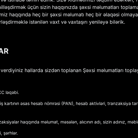
illəşdirmək üçün sizin haqqınızda şəxsi məlumatları toplama
ərimiz haqqında heç bir şəxsi məlumatı heç bir əlaqəsi olmaya
ləşdirməklə istənilən vaxt və vaxtaşırı yeniləyə bilərik.
AR
verdiyiniz hallarda sizdən toplanan Şəxsi məlumatları toplay
XC ləqəbi.
ş kartının əsas hesab nömrəsi (PAN), hesab aktivləri, tranzaksiya tar
zaksiyalar haqqında məlumat, məsələn, alıcının adı, sizin adınız, mə
 şərhlər.