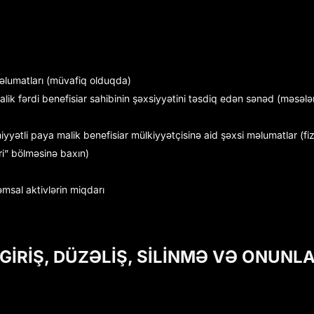
 məlumatları (müvafiq olduqda)
lik fərdi benefisiar sahibinin şəxsiyyətini təsdiq edən sənəd (məsələ
iyyətli paya malik benefisiar mülkiyyətçisinə aid şəxsi məlumatlar (fi
ri” bölməsinə baxın)
əmsal aktivlərin miqdarı
GİRİŞ, DÜZƏLİŞ, SİLİNMƏ VƏ ONUNL