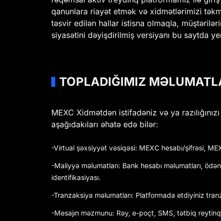
qanunlara riayət etmək və xidmətlərimizi təkm
təsvir edilən hallar istisna olmaqla, müştəril
siyasətini dəyişdirilmiş versiyanı bu saytda yer
TOPLADIĞIMIZ MƏLUMATL
MEXC Xidmətdən istifadəniz və ya razılığınızı 
aşağıdakıları əhatə edə bilər:
-Virtual şəxsiyyət vəsiqəsi: MEXC hesabı/şifrəsi, ME
-Maliyyə məlumatları: Bank hesabı məlumatları, ödəni
identifikasiyası.
-Tranzaksiya məlumatları: Platformada etdiyiniz tran
-Mesajın məzmunu: Rəy, e-poçt, SMS, tətbiq reytinqi,