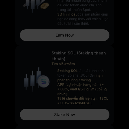
nhận lợi nhuận bằng cách nắm
giữ các token được chỉ định
trong tài khoản Spot.
Sự linh hoạt
của sản phẩm giúp
bạn dễ dàng thay đổi chiến lược
đầu tư khi cần thiết.
Earn Now
Staking SOL (Staking thanh
khoản)
Tìm hiểu thêm
Staking SOL
là quá trình khóa
token Solana (SOL) để
nhận
phần thưởng staking.
APR (Lợi nhuận hàng năm)
~
7.03%, vượt trội hơn mặt bằng
chung
Tỷ lệ chuyển đổi hiện tại : 1SOL
≈ 0.95786028MXSOL
Stake Now