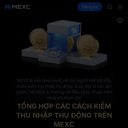
LLY
Mua Crypto
Thị trường
Đăng ký
Spot
Futures
BLESS
PLTR
HEI
CYS
SHOP
LLY
BLESS
HEI
CYS
MEXC là nền tảng tuyệt vời cho người mới bắt đầu
muốn kiếm thu nhập thụ động. Dưới đây là các sản
phẩm Tiết Kiệm & Staking dễ hiểu và lợi nhuận tiềm
năng khi tham gia!
TỔNG HỢP CÁC CÁCH KIẾM
THU NHẬP THỤ ĐỘNG TRÊN
MEXC