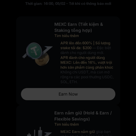
Thời gian: 16:00, 05/02 - Tới khi có thông báo mới
MEXC Earn (Tiết kiệm &
Staking tổng hợp)
Tìm hiểu thêm
APR lên đến 600% | Số lượng
stake tối đa: $200
— Đặc biệt
dành cho người dùng mới.
APR dành cho người dùng
MEXC: Lên đến 16%, vượt trội
hơn
sản phẩm cùng phân khúc
Không chỉ USDT, mà còn mở
rộng ra các pool thưởng USDC,
SOL, ETH.
Earn Now
Earn nắm giữ (Hold & Earn /
Flexible Savings)
Tìm hiểu thêm
MEXC Earn nắm giữ
giúp bạn