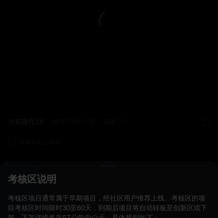
L
当前委托(0)
持有币种(0)
策略 (0)
隐藏其他交易对
考核区说明
考核区项目通常属于早期项目，经社区用户推荐上线。考核区的项
目考核区时间限时30至60天，到期后项目将自动转板至创新区或下
架，下架详情将在ST公告中公示。具体规则如下：