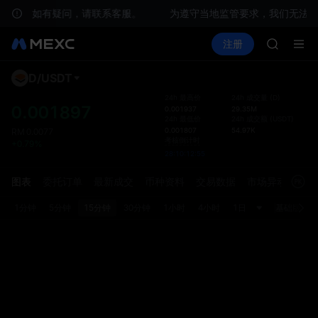
服务。如有疑问，请联系客服。
为遵守当地监管要求，我们无法在
SPCX 
买币
行情
现货
合约
注册
理财
GOLD(X
活动
SPCX
AAOI
SKYAI
D
/
USDT
默认
UNITRE
为了提
24h 最高价
24h 成交量
(
D
)
SPCX 
0.001897
0.001937
29.35M
面，现
24h 最低价
24h 成交额
(
USDT
)
GOLD(X
局已更
0.001807
54.97K
RM
0.0077
AAOI
置中重
考核倒计时
+0.79%
SKYAI
28:10:12:55
UNITRE
图表
委托订单
最新成交
币种资料
交易数据
市场异动
SPCX 
1分钟
5分钟
15分钟
30分钟
1小时
4小时
1日
基础版