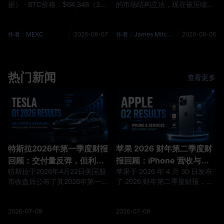
据） · BTC价格：$64,348（24h
的市场结构立法，现在被压缩进
-0.28%） · 资金费率：
了一个以小时计算的窗口。参议
+0.0019% · 恐惧贪婪指数：
院原定的会期结束日是 8 月 7
38（Fear） （重要节点预告） ·
日，而截至 8 月 6 日发稿时，
作者：MEXC
2026-08-07
作者：James Mitchell
2026-08-06
市场等待非农就业数据公布，以
《数字资产市场清晰法案》
确认经济放缓预期；美联储戴利
（H.R. 3633）仍未出现在参议
称若通胀压力加剧将采取激进利
院议程上，也没有任何终结辩论
率应对措施。 二、交易信号 / 热
热门新闻
动议被提交。CoinDesk 在对该
查看更多
点 黄金（重大催化） · 现货黄金
法案可能结果的梳理中指出，参
站上4300美元/盎司，本周累涨
议院尚未表明是否会推进这部法
250美元；美国7月ADP就业人
案，会期只剩两天，官方也没有
数公
关于表决时间的任何说明。 市场
关注这件
特斯拉2026年第一季度财报
苹果 2026 财年第二季度财
回顾：交付量反弹，但利润
报回顾：iPhone 营收与服
特斯拉于2026年4月22日美国股
苹果于 2026 年 4 月 30 日发布
率质量仍是真正的考验
务业务增长维持 EPS 预期
市收盘后公布了其2026年第一季
了 2026 财年第二季度财报，涵
度的财务业绩。该公司本季度交
盖截至 2026 年 3 月 28 日的季
付了358,023辆汽车，创造了
度。总营收达到 1112 亿美元，
224亿美元的总营收，并报告归
同比增长 17%，摊薄后每股收
2026-07-09
2026-07-09
属于普通股股东的GAAP净利润
益（EPS）增长 22% 至 2.01 美