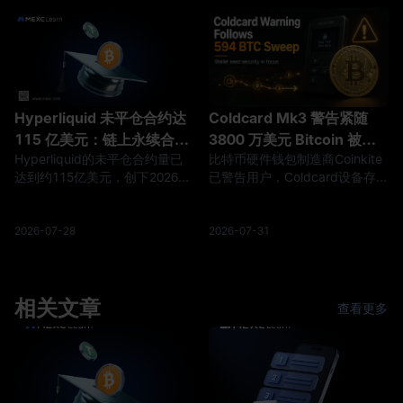
为4.77亿美元。总GAAP毛利率
元。苹果表示，该季度创下了公
提升至21.1%，而营业利润率达
司 3 月份季度的总营收、iPhone
到4.2%。 核心信号不仅在于特
营收和 EPS 纪录，同时服务业
斯拉的交付量从去年同期的疲软
务营收也创下历史新高。 这不仅
基数中恢复。更重要的问题是：
仅是一份常规的硬件周期财报。
更高的交付量、FSD相关营收、
苹果第二季度的业绩
Hyperliquid 未平仓合约达
Coldcard Mk3 警告紧随
更低的单车成本以及改善的汽车
115 亿美元：链上永续合约
3800 万美元 Bitcoin 被扫
毛
Hyperliquid的未平仓合约量已
比特币硬件钱包制造商Coinkite
是否正扩展至美国股市？
荡事件，但原因仍未确认
达到约115亿美元，创下2026年
已警告用户，Coldcard设备存在
新高，其中HIP-3市场贡献了近
种子生成问题，影响从4.0.1版本
40亿美元。与标普500指数挂钩
起的所有Mk3固件版本。该警告
的合约已成为最大的HIP-3市
是在安全研究人员调查一起涉及
2026-07-28
2026-07-31
场，而追踪SK海力士和美光科技
594.48 BTC（约合3,800万美
的合约则反映了对人工智能和半
元）的协同转移事件时发出的。
导体相关敞口需求的不断增长。
然而，目前尚无公开的技术证据
相关文章
证实Coldcard的问题导致了这些
查看更多
转账。