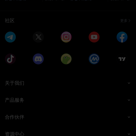
效的策略复盘和风险管理工具。
施保全资金与仓位。1. 什么是追
*BTN-点击开始合约之旅
加保证金？追加保证金（Margin
&BTNURL=https://www.mexc.
Call）是指合约交易中，当市场
社区
更多
com/zh-
行情不利导致仓位保证金不足以
MY/futures/BTC_USDT *1.什
满足合约要求时，交易者需要额
么是合约历史仓位数据？合约历
外注入资金来维持仓位，避免触
史仓位数据通常指的是交易用户
发强制平仓。追加保证金的目的
在合约交易中持有的头寸历史数
是保证用户有足够的资金来覆盖
据。这些
潜在亏损，防止用户头寸
关于我们
产品服务
合作伙伴
资源中心