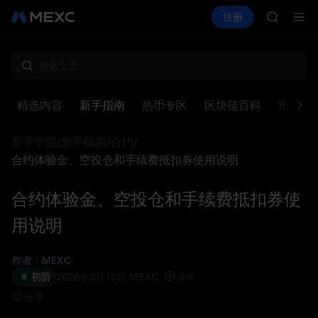
AAOI
买币
行情
现货
合约
注册
理财
SKYAI
活动
SPCX
UNITRE
SPCX 
GOLD(X
AAOI
SKYAI
精选内容
新手指南
热币专区
区块链百科
市场洞
UNITRE
SPCX 
新手学院
/
新手指南
/
合约
/
合约体验金、空投仓和手续费抵扣券使用说明
合约体验金、空投仓和手续费抵扣券使
用说明
作者：MEXC
6
m
初阶
2026年3月16日
MEXC
分享