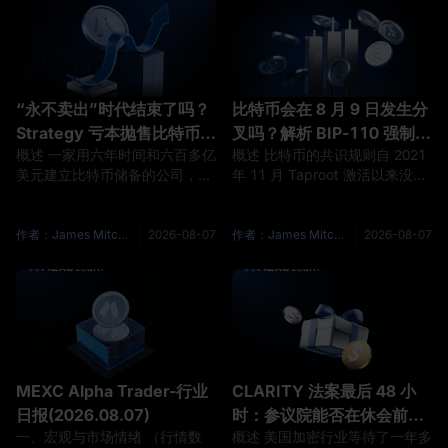
“永不卖出”时代结束了吗？
比特币会在 8 月 9 日发生分
Strategy 亏本抛售比特币背
叉吗？解析 BIP‑110 强制信
概述 一家用六年时间和六百多亿
概述 比特币的共识规则自 2021
后的资金链
号窗口期
美元建立比特币储备的公司，正
年 11 月 Taproot 激活以来没有
在以低于成本价的水平卖出这些
变过，这是历史上最长的一段平
比特币，而它的创始人在同一天
静期。8 月 9 日前后，这段平静
公开表示自己一聪都没有卖过。
会迎来第一次实质性的压力测
作者：James Mitchell
2026-08-07
作者：James Mitchell
2026-08-07
这两件事发生在 8 月 3 日的同一
试。根据 BIP-110 的正式文本，
个上午。 据 The Block 的报
该提案在区块 961,632 至
道，Strategy 在 8-K 文件中披
963,647 之间设置了一个强制信
露上周售出 1,638 枚比特币，套
号期，在这段窗口内，不发出第
现约 1.047 亿美元，持仓降至
4 位版本信号的区块会被执行该
842,138 枚，而 Michael Saylor
规则的节点判定为无效。 需要立
在数小时后于 X
刻说清楚的是，这不是一次已经
MEXC Alpha Trader-行业
CLARITY 法案最后 48 小
获批的比
日报(2026.08.07)
时：参议院能否在休会前完
一、宏观与市场情绪 （行情数
概述 美国加密行业等待了一年多
成表决？