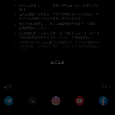
參與本活動即表示用戶已閱讀、理解並同意本活動的條款與
細則。
本活動僅限主帳號參與，子帳號不可作為獨立帳號參與。子
帳號的交易量及相關資料將與主帳號合併計算。
用戶於相同時間段內，針對同類型活動僅可獲得一次獎勵，
重複獎勵將不予發放。
獎勵價值會因市場狀況波動，隨時可能上升或下降。對於因
市場波動導致獎勵價值改變，MEXC 不承擔任何責任。
所有獲獎用戶將接受 MEXC 的風險審核，未通過審核者將不
予發放獎勵，且獎勵恕不補發。MEXC 對獎勵發放擁有最終
決定權。
活動期間，MEXC 將監控交易行為，以偵測及防止各種作弊
及異常行為，包括但不限於：註冊多個帳號、使用他人帳號
查看全部
或個人資料、提供虛假 KYC 資訊、刻意拉抬交易數據、進行
自我洗售或資金洗錢交易、違反活動條款、違反當地法規規
定或從事任何非法、欺詐或有害行為。一經查實，MEXC 有
權取消該用戶的獎勵資格。
本活動不構成亦不應被視為任何產品的買賣推薦或投資建
議。數位資產具高度投機性及波動性，且隨時可能流動性不
社群
更多
足，僅適合風險承受能力較高的投資者，投資者可能損失全
部投資本金。所有參與者需自行承擔投資決策風險，MEXC
對因此產生的損失不負任何責任。過往表現不代表未來結
果。參與者應僅投資其了解且能承受風險的產品，投資前請
審慎評估自身經驗、財務狀況、投資目標及風險承受能力，
必要時諮詢獨立財務顧問。