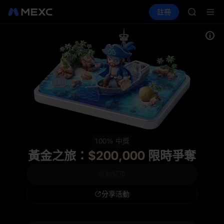
SKYAI
買幣
行情
現貨
合約
註冊
理財
UNITRE
活動
SPCX
SPCX 
GOLD(X
AAOI
SKYAI
UNITRE
SPCX 
100% 中獎
黃金之旅：
$200,000
限時爭奪
活動結束
分享活動