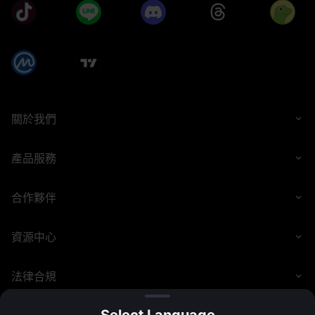
MEXC 有權隨時修改或更新本活動規則，恕不另行通知，包
含但不限於取消、延長或終止本活動，調整用戶參與資格、
活動及獎勵規則。所有參與者須遵守最新修訂條款。MEXC
將於可行範圍內儘量於重大變更生效前提前通知。MEXC 行
使任何酌情權時，將以合理方式處理。
MEXC 保留本活動的最終解釋權。如有疑問，請聯絡客服團
隊。
若本條款英文本與任何翻譯版本有不一致或歧異，請以英文
版本為準。
參考福利中心規則與條款，了解體驗金、倉位空投、手續費
關於我們
抵扣券的使用規則。卡券詳細使用說明見
合約體驗金、空投
倉和手續費抵扣券使用說明
,
什麼是跟單體驗金
。更多卡券使
用與說明請至
卡券中心
。
產品服務
合作夥伴
資源中心
法律合規