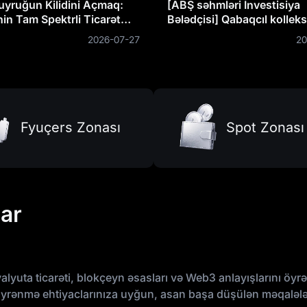
yruğun Kilidini Açmaq:
[ABŞ səhmləri İnvestisiya
n Tam Spektrli Ticarət
Bələdçisi] Qabaqcıl kolleks
yeniləndi: Tokenləşdirilmiş
2026-07-27
20
səhmlər və ticarət qaydalar
Fyuçers Zonası
Spot Zonası
lar
alyuta ticarəti, blokçeyn əsasları və Web3 anlayışlarını ö
ənmə ehtiyaclarınıza uyğun, asan başa düşülən məqalələr, b