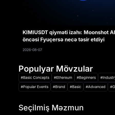
KIMIUSDT qiyməti izahı: Moonshot AI
öncəsi Fyuçersə necə təsir etdiyi
2026-08-07
Populyar Mövzular
Basic Concepts
Ethereum
Beginners
Indust
Popular Events
Brand
Basic
Advanced
O
Seçilmiş Məzmun