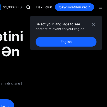
ACE
$1,000,000 TradFi Gala
AAOI
Daxil olun
Qeydiyyatdan keçin
SPCX
UNITREE
Unitree Future Now Live
Select your language to see
UNITREE STAR Market Subscription on Aug 10
content relevant to your region
tini
SPCX rises despite lock-up expiry
SKYAI
English
ACE
 Ən
AAOI
SPCX
UNITREE
Unitree Future Now Live
UNITREE STAR Market Subscription on Aug 10
SPCX rises despite lock-up expiry
rı, ekspert
tarın