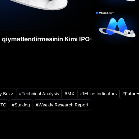
 qiymətləndirməsinin Kimi IPO-
ry Buzz
Technical Analysis
MX
K-Line Indicators
Future
TC
Staking
Weekly Research Report