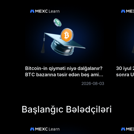
Bitcoin-in qiyməti niyə dalğalanır?
30 iyul
BTC bazarına təsir edən beş amilin
sonra U
dərin təhlili
niyə dü
2026-08-03
olacaq
Başlanğıc Bələdçiləri