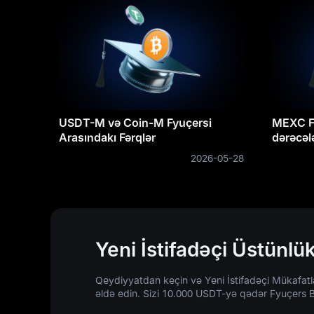
USDT-M və Coin-M Fyuçersi
MEXC Fy
Arasındakı Fərqlər
dərəcəl
hesabla
2026-05-28
Yeni İstifadəçi Üstünlük
Qeydiyyatdan keçin və Yeni İstifadəçi Mükafatla
əldə edin. Sizi 10.000 USDT-yə qədər Fyuçers B