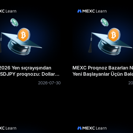
 2026 Yen sıçrayışından
MEXC Proqnoz Bazarları N
SDJPY proqnozu: Dollar
Yeni Başlayanlar Üçün Bəl
şdü və bundan sonra nə
2026-07-30
20