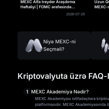
MEXC Alfa treyder Araşdırma
Uzun Qu
Həftəliyi | FOMC ərəfəsində
MEXC-ni
Buğalar və Ayılar toqquşur: BTC-
Kainatı
2026-07-29
nin $63K kritik dəstəyi qızıl alış
fürsətidir, yoxsa dibsiz bir
uçurum?
Niyə MEXC-ni
Seçməli?
Kriptovalyuta üzrə FAQ-
1
MEXC Akademiya Nədir?
MEXC Akademiyası istifadəçilərə kriptov
platformasıdır. MEXC Akademiyasında öyr