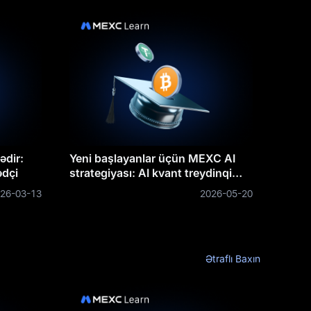
ədir:
Yeni başlayanlar üçün MEXC AI
ədçi
strategiyası: AI kvant treydinqi
necə işləyir
26-03-13
2026-05-20
Ətraflı Baxın