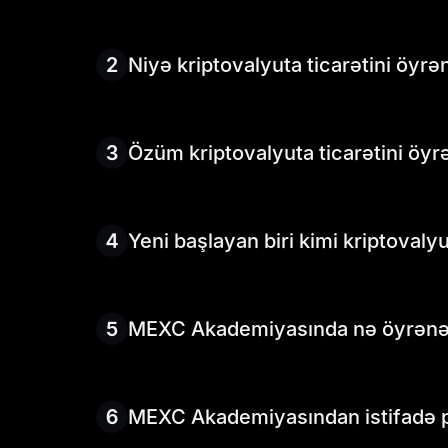
2
Niyə kriptovalyuta ticarətini öy
Kriptovalyuta ticarətini öyrənmək sizə məl
dəyərləndirmək imkan verir.
3
Özüm kriptovalyuta ticarətini öyr
Bəli! Bir çox treyder kriptovalyuta tica
bələdçilərimiz, bazar analizləri və add
düşməyinizə kömək edir.
4
Yeni başlayan biri kimi kriptova
Kriptovalyutanı öyrənməyə başlamaq üçün
lazımdır. MEXC Akademiyası kimi platforma
başlanğıc bələdçiləri və praktiki dərslər 
5
MEXC Akademiyasında nə öyrənə
MEXC Akademiyasında başlanğıc bələdçilər
analizləri və təhlükəsiz ticarət üçün töv
6
MEXC Akademiyasından istifadə 
Bəli, MEXC Akademiyası tamamilə pulsuzd