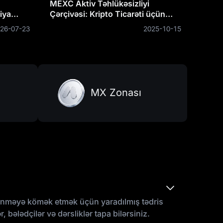
MEXC Aktiv Təhlükəsizliyi
iya
Çərçivəsi: Kripto Ticarəti üçün
Etibarlı və Dayanıqlı Təhlükəsizlik
26-07-23
2025-10-15
ı
Çərçivəsinin Qurulması
MX Zonası
yrənməyə kömək etmək üçün yaradılmış tədris
ələdçilər və dərsliklər tapa bilərsiniz.