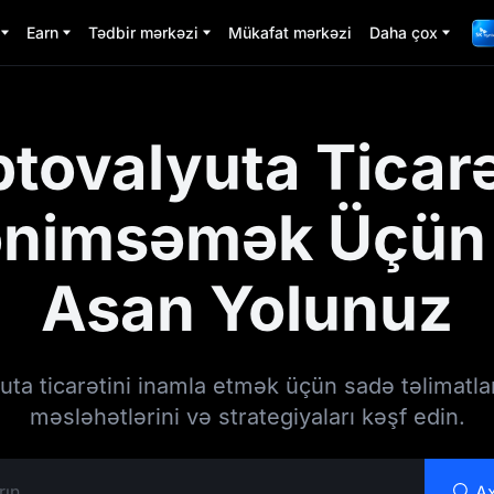
Earn
Tədbir mərkəzi
Mükafat mərkəzi
Daha çox
ptovalyuta Ticarə
nimsəmək Üçün
Asan Yolunuz
uta ticarətini inamla etmək üçün sadə təlimatla
məsləhətlərini və strategiyaları kəşf edin.
Ax