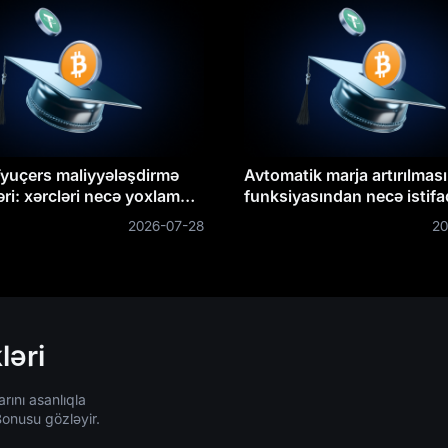
uçers maliyyələşdirmə
Avtomatik marja artırılması
əri: xərcləri necə yoxlamaq,
funksiyasından necə istif
maq & optimallaşdırmaq
etməli
2026-07-28
20
ləri
rını asanlıqla
onusu gözləyir.