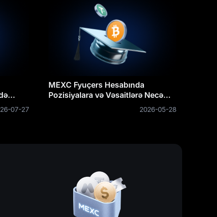
MEXC Fyuçers Hesabında
adə
Pozisiyalara və Vəsaitlərə Necə
Baxmaq Olar
26-07-27
2026-05-28