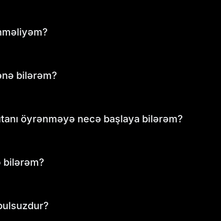
rənməliyəm?
umatlı investisiya qərarları vermək, riskləri effektiv şəkildə
ənə bilərəm?
rətini MEXC Akademiyası kimi pulsuz mənbələr vasitəsilə özl
ım-addım dərslərimiz əvvəlcədən təcrübəniz olmasa belə, mür
lyutanı öyrənməyə necə başlaya bilərəm?
 əvvəlcə Bitcoin, blokçeyn texnologiyası və kriptovalyuta 
lar sizə sıfır bilikdən etibarlı ticarət səviyyəsinə qədər i
təqdim edir.
 bilərəm?
i, kriptovalyuta ticarət təlimatları, blokçeyn texnologiyas
siyələr kimi müxtəlif məzmunlar tapa bilərsiniz.
pulsuzdur?
ur. Siz bütün məqalələri, təlimatları və bələdçiləri heç bi