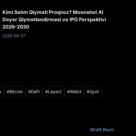
Kimi Səhm Qiyməti Proqnoz? Moonshot AI
Dəyər Qiymətləndirməsi və IPO Perspektivi
2026–2030
2026-08-07
s
Bitcoin
DeFi
Layer2
Web3
Spot
Ətraflı Baxın