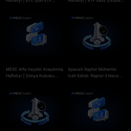
Həftəliyi | BTC iyun ETF
Həftəliyi | ETF xalis çıxışları
çıxışları rekord həddə
davam edir, BTC-nin $62.000
çatdıqca $60K-dan aşağı
“dəmir döşəməsi” möhkəm
düşür: Dib nə qədər
qalır—ekstremal qorxu
uzaqdadır?
fonunda kim səssizcə yığır?
--
--
MEXC Alfa treyder Araşdırma
SpaceX Raptor Mühərriki
Həftəliyi | Dünya Kuboku
İzah Edildi: Raptor 3 Necə
Proqnoz bazarları mərc
Dünyanın Ən Güclü Metan
həcmi üzrə $2 milyarda çatdı
Mühərrikinə Çevrildi — və
— Kriptovalyuta bazarının
Bu, SPCX İnvestorları üçün
likvidliyi tükənirmi?
Nə Deməkdir