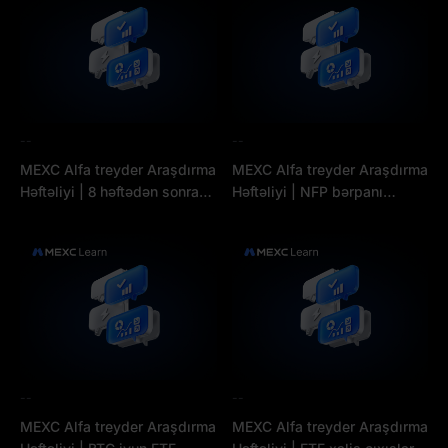
--
--
MEXC Alfa treyder Araşdırma
MEXC Alfa treyder Araşdırma
Həftəliyi | 8 həftədən sonra
Həftəliyi | NFP bərpanı
ETF-dən çıxışlar başa çatdı,
alovlandırır, lakin ETF-dən
lakin $425M-lik satış dalğası
çıxış təzyiqi davam edir: BTC
sual yaradır: BTC-ni kim
$63.000 səviyyəsini saxlaya
idarə edir?
biləcək?
--
--
MEXC Alfa treyder Araşdırma
MEXC Alfa treyder Araşdırma