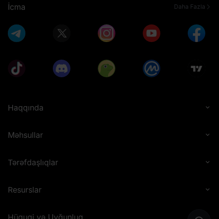
İcma
Daha Fazla
Haqqında
Məhsullar
Tərəfdaşlıqlar
Resurslar
Hüquqi və Uyğunluq