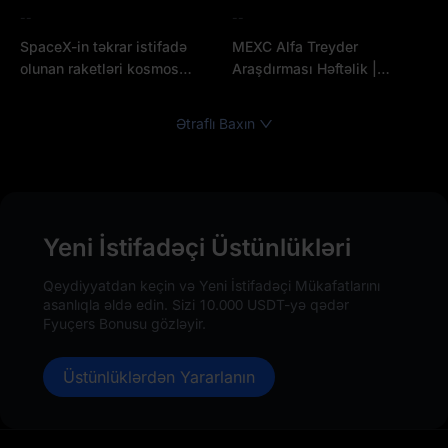
--
--
SpaceX-in təkrar istifadə
MEXC Alfa Treyder
olunan raketləri kosmos
Araşdırması Həftəlik |
iqtisadiyyatını necə yenidən
SpaceX IPO geri sayımı və
formalaşdırır: Falcon 9-dan
güclü NFP ikili təzyiq əlavə
Ətraflı Baxın
Starship-ə və SPCX-in trilyon
etdikcə Bitcoin $60.000-dən
dollarlıq qiymətləndirməsinə
aşağı düşür
aparan yol
Yeni İstifadəçi Üstünlükləri
Qeydiyyatdan keçin və Yeni İstifadəçi Mükafatlarını
asanlıqla əldə edin. Sizi 10.000 USDT-yə qədər
Fyuçers Bonusu gözləyir.
Üstünlüklərdən Yararlanın