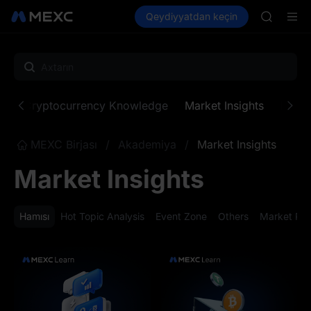
SKYAI
Kripto al
Bazarlar
Qeydiyyatdan keçin
Spot
Futures
ACE
SPCX
HFT
SPCX
UNITREE
Unitree 
SKYAI
ne
Cryptocurrency Knowledge
Market Insights
MX Z
ACE
HFT
SPCX
MEXC Birjası
/
Akademiya
/
Market Insights
UNITREE
Unitree 
Market Insights
Hamısı
Hot Topic Analysis
Event Zone
Others
Market Pe