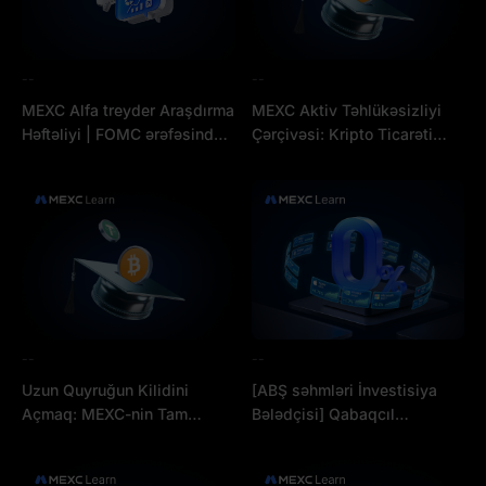
--
--
MEXC Alfa treyder Araşdırma
MEXC Aktiv Təhlükəsizliyi
Həftəliyi | FOMC ərəfəsində
Çərçivəsi: Kripto Ticarəti
Buğalar və Ayılar toqquşur:
üçün Etibarlı və Dayanıqlı
BTC-nin $63K kritik dəstəyi
Təhlükəsizlik Çərçivəsinin
qızıl alış fürsətidir, yoxsa
Qurulması
dibsiz bir uçurum?
--
--
Uzun Quyruğun Kilidini
[ABŞ səhmləri İnvestisiya
Açmaq: MEXC-nin Tam
Bələdçisi] Qabaqcıl
Spektrli Ticarət Kainatı
kolleksiya yeniləndi:
Tokenləşdirilmiş səhmlər və
ticarət qaydaları