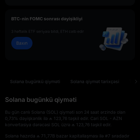
BTC-nin FOMC sonrası dəyişikliyi
3 həftəlik ETF seriyası bitdi, ETH cəlb edir
Baxın
Solana bugünkü qiyməti
Solana qiymət tarixçəsi
Tez-t
Solana bugünkü qiyməti
Bu gün canlı Solana (SOL) qiyməti son 24 saat ərzində olan
0,73%
dəyişkənlik ilə
₼ 123,76
təşkil edir. Cari SOL - AZN
konvertasiya dərəcəsi SOL üzrə
₼ 123,76
təşkil edir.
Solana hazırda
₼ 71,77B
bazar kapitallaşması ilə
#7
sıradadır