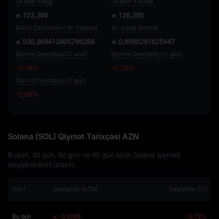
24 saat Aşağı
24 saat Yüksək
₼ 123,369
₼ 126,395
Bütün Zamanların Ən Yüksəyi
Ən Aşağı Qiymət
₼ 500,369412805786268
₼ 0,8588291825447
Qiymət Dəyişikliyi (1 saat)
Qiymət Dəyişikliyi (1 gün)
-0,16%
-0,73%
Qiymət Dəyişikliyi (7 gün)
-2,56%
-2,56%
Solana (SOL) Qiymət Tarixçəsi AZN
Bugün, 30 gün, 60 gün ve 90 gün üçün Solana qiyməti
dəyişikliklərini izləyin:
Dövr
Dəyişiklik (AZN)
Dəyişiklik (%)
Bu gün
₼ -0,9098
-0,73%