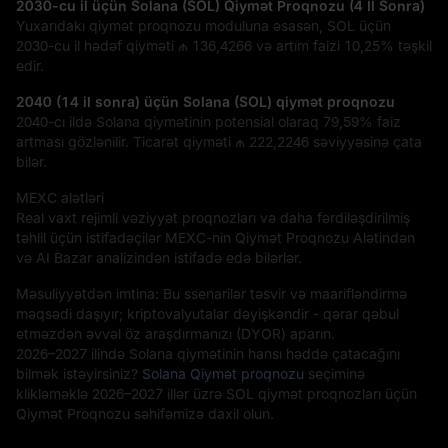
2030-cu il üçün Solana (SOL) Qiymət Proqnozu (4 İl Sonra)
Yuxarıdakı qiymət proqnozu moduluna əsasən, SOL üçün
2030-cu il hədəf qiyməti
₼ 136,4266
və artım faizi
10,25%
təşkil
edir.
2040 (14 il sonra) üçün Solana (SOL) qiymət proqnozu
2040-cı ildə Solana qiymətinin potensial olaraq
79,59%
faiz
artması gözlənilir. Ticarət qiyməti
₼ 222,2246
səviyyəsinə çata
bilər.
MEXC alətləri
Real vaxt rejimli vəziyyət proqnozları və daha fərdiləşdirilmiş
təhlil üçün istifadəçilər MEXC-nin Qiymət Proqnozu Alətindən
və AI Bazar analizindən istifadə edə bilərlər.
Məsuliyyətdən imtina: Bu ssenarilər təsvir və maarifləndirmə
məqsədi daşıyır; kriptovalyutalar dəyişkəndir - qərar qəbul
etməzdən əvvəl öz araşdırmanızı (DYOR) aparın.
2026–2027 ilində Solana qiymətinin hansı həddə çatacağını
bilmək istəyirsiniz?
Solana Qiymət proqnozu
seçiminə
klikləməklə 2026–2027 illər üzrə SOL qiymət proqnozları üçün
Qiymət Proqnozu səhifəmizə daxil olun.