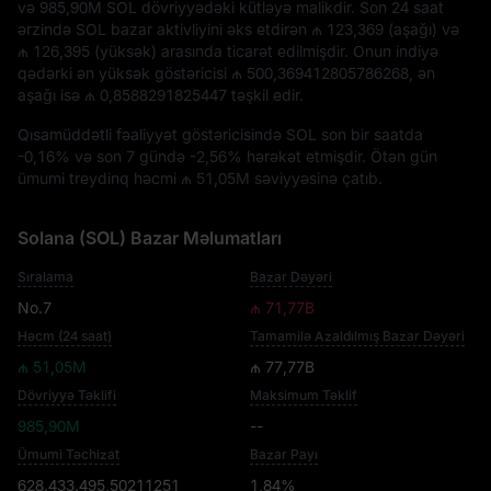
və
985,90M SOL
dövriyyədəki kütləyə malikdir. Son 24 saat
ərzində SOL bazar aktivliyini əks etdirən
₼ 123,369
(aşağı) və
₼ 126,395
(yüksək) arasında ticarət edilmişdir. Onun indiyə
qədərki ən yüksək göstəricisi
₼ 500,369412805786268
, ən
aşağı isə
₼ 0,8588291825447
təşkil edir.
Qısamüddətli fəaliyyət göstəricisində SOL son bir saatda
-0,16%
və son 7 gündə
-2,56%
hərəkət etmişdir. Ötən gün
ümumi treydinq həcmi
₼ 51,05M
səviyyəsinə çatıb.
Solana (SOL) Bazar Məlumatları
Sıralama
Bazar Dəyəri
No.7
₼ 71,77B
Həcm (24 saat)
Tamamilə Azaldılmış Bazar Dəyəri
₼ 51,05M
₼ 77,77B
Dövriyyə Təklifi
Maksimum Təklif
985,90M
--
Ümumi Təchizat
Bazar Payı
628.433.495,50211251
1,84%