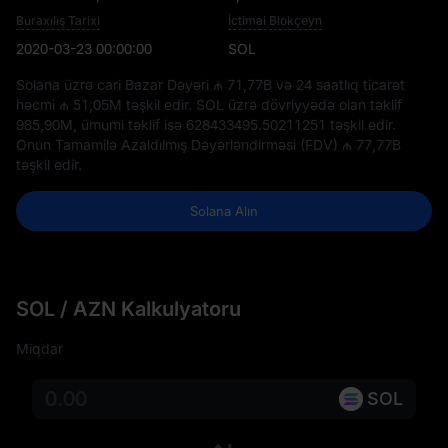
Buraxılış Tarixi
İctimai Blokçeyn
2020-03-23 00:00:00
SOL
Solana üzrə cari Bazar Dəyəri
₼ 71,77B
və 24 saatlıq ticarət
həcmi
₼ 51,05M
təşkil edir. SOL üzrə dövriyyədə olan təklif
985,90M
, ümumi təklif isə
628433495.50211251
təşkil edir.
Onun Tamamilə Azaldılmış Dəyərləndirməsi (FDV)
₼ 77,77B
təşkil edir.
Solana Alın
SOL / AZN Kalkulyatoru
Miqdar
SOL