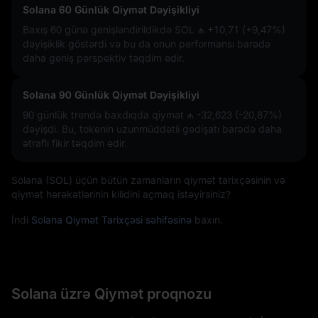
Solana 60 Günlük Qiymət Dəyişikliyi
Baxış 60 günə genişləndirildikdə SOL
₼ +10,71 (+9,47%)
dəyişiklik göstərdi və bu da onun performansı barədə
daha geniş perspektiv təqdim edir.
Solana 90 Günlük Qiymət Dəyişikliyi
90 günlük trendə baxdıqda qiymət
₼ -32,623 (-20,87%)
dəyişdi. Bu, tokenin uzunmüddətli gedişatı barədə daha
ətraflı fikir təqdim edir.
Solana (SOL) üçün bütün zamanların qiymət tarixçəsinin və
qiymət hərəkətlərinin kilidini açmaq istəyirsiniz?
İndi
Solana Qiymət Tarixçəsi səhifəsinə
baxın.
Solana üzrə Qiymət proqnozu