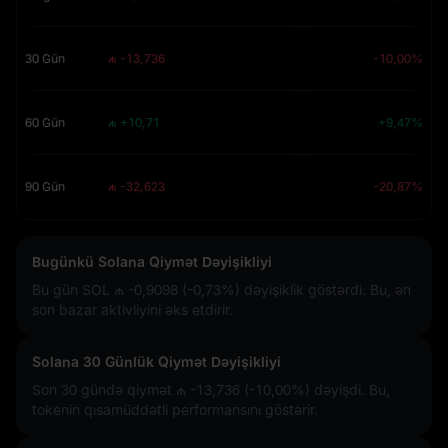
30 Gün
₼ -13,736
-10,00%
60 Gün
₼ +10,71
+9,47%
90 Gün
₼ -32,623
-20,87%
Bugünkü Solana Qiymət Dəyişikliyi
Bu gün SOL
₼ -0,9098 (-0,73%)
dəyişiklik göstərdi. Bu, ən
son bazar aktivliyini əks etdirir.
Solana 30 Günlük Qiymət Dəyişikliyi
Son 30 gündə qiymət
₼ -13,736 (-10,00%)
dəyişdi. Bu,
tokenin qısamüddətli performansını göstərir.