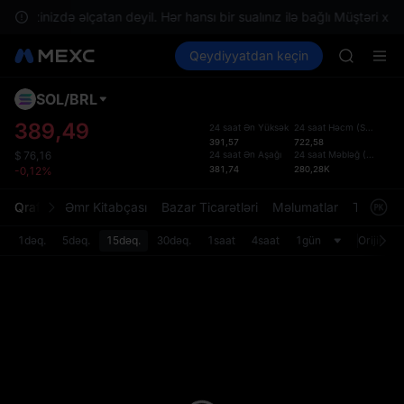
GOLD(X
 ərazinizdə əlçatan deyil. Hər hansı bir sualınız ilə bağlı Müştəri xidm
AAOI
Kripto al
Bazarlar
Qeydiyyatdan keçin
Spot
Futures
SKYAI
SPCX
UNITREE 
SPCX ris
SOL
/
BRL
Defol
GOLD(X
Yenil
389,49
24 saat Ən Yüksək
24 saat Həcm
(
SOL
)
AAOI
391,57
722,58
Spot t
SKYAI
24 saat Ən Aşağı
24 saat Məbləğ
(
BRL
)
$
76,16
istifa
381,74
280,28K
-0,12%
UNITREE 
interf
SPCX ris
Tərtib
Qrafik
Əmr Kitabçası
Bazar Ticarətləri
Məlumatlar
Treydinq
bölməs
bilərsi
1dəq.
5dəq.
15dəq.
30dəq.
1saat
4saat
1gün
Orijinal