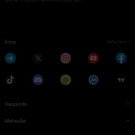
İcma
Daha Fazla
Haqqında
Məhsullar