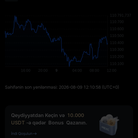
Səhifənin son yenilənməsi:
2026-08-09 12:10:58
(UTC+0)
Qeydiyyatdan Keçin və
10.000
USDT
-ə qədər
Bonus
Qazanın.
İndi Qoşulun