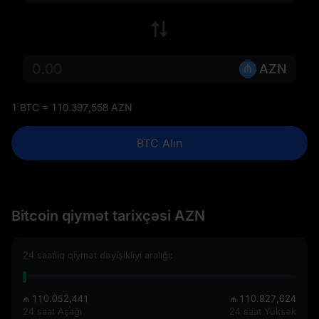
AZN
1 BTC = 110.397,558 AZN
BTC Alın
Bitcoin qiymət tarixçəsi AZN
24 saatlıq qiymət dəyişikliyi aralığı:
₼ 110.052,441
₼ 110.827,624
24 saat Aşağı
24 saat Yüksək