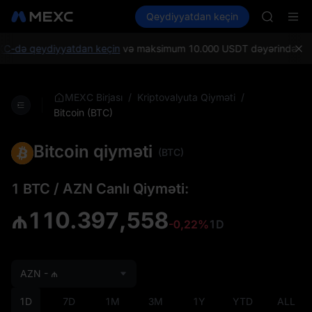
GOLD(X
Kripto al
Bazarlar
Qeydiyyatdan keçin
Spot
Futures
AAOI
SPCX
SKYAI
UNITREE 
C-də qeydiyyatdan keçin
və maksimum 10.000 USDT dəyərində Yeni is
SPCX ris
GOLD(X
AAOI
/
/
MEXC Birjası
Kriptovalyuta Qiyməti
SKYAI
Bitcoin (BTC)
UNITREE 
SPCX ris
Bitcoin qiyməti
(BTC)
1 BTC / AZN Canlı Qiyməti:
₼110.397,558
-0,22%
1D
AZN - ₼
1D
7D
1M
3M
1Y
YTD
ALL