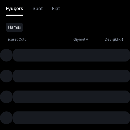
Fyuçers
Spot
Fiat
Hamısı
Ticarət Cütü
Qiymət
Dəyişiklik