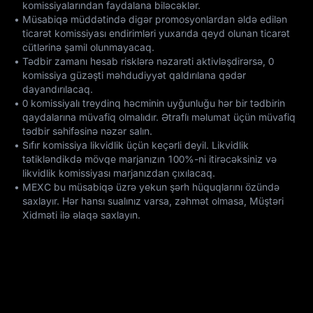
komissiyalarından faydalana biləcəklər.
•
Müsabiqə müddətində digər promosyonlardan əldə edilən
ticarət komissiyası endirimləri yuxarıda qeyd olunan ticarət
cütlərinə şamil olunmayacaq.
•
Tədbir zamanı hesab risklərə nəzarəti aktivləşdirərsə, 0
komissiya güzəşti məhdudiyyət qaldırılana qədər
dayandırılacaq.
•
0 komissiyalı treydinq həcminin uyğunluğu hər bir tədbirin
qaydalarına müvafiq olmalıdır. Ətraflı məlumat üçün müvafiq
tədbir səhifəsinə nəzər salın.
•
Sıfır komissiya likvidlik üçün keçərli deyil. Likvidlik
tətikləndikdə mövqe marjanızın 100%-ni itirəcəksiniz və
likvidlik komissiyası marjanızdan çıxılacaq.
•
MEXC bu müsabiqə üzrə yekun şərh hüquqlarını özündə
saxlayır. Hər hansı sualınız varsa, zəhmət olmasa, Müştəri
Xidməti ilə əlaqə saxlayın.