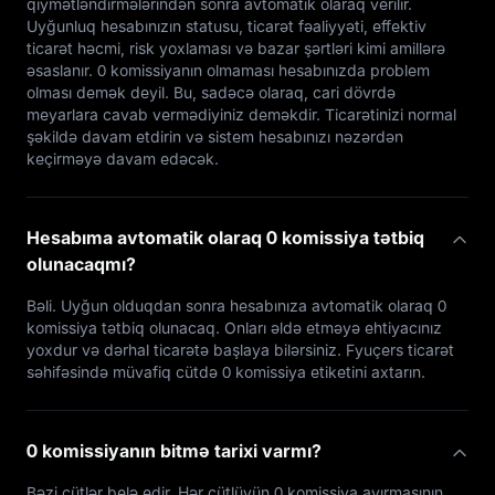
qiymətləndirmələrindən sonra avtomatik olaraq verilir.
Uyğunluq hesabınızın statusu, ticarət fəaliyyəti, effektiv
ticarət həcmi, risk yoxlaması və bazar şərtləri kimi amillərə
əsaslanır. 0 komissiyanın olmaması hesabınızda problem
olması demək deyil. Bu, sadəcə olaraq, cari dövrdə
meyarlara cavab vermədiyiniz deməkdir. Ticarətinizi normal
şəkildə davam etdirin və sistem hesabınızı nəzərdən
keçirməyə davam edəcək.
Hesabıma avtomatik olaraq 0 komissiya tətbiq
olunacaqmı?
Bəli. Uyğun olduqdan sonra hesabınıza avtomatik olaraq 0
komissiya tətbiq olunacaq. Onları əldə etməyə ehtiyacınız
yoxdur və dərhal ticarətə başlaya bilərsiniz. Fyuçers ticarət
səhifəsində müvafiq cütdə 0 komissiya etiketini axtarın.
0 komissiyanın bitmə tarixi varmı?
Bəzi cütlər belə edir. Hər cütlüyün 0 komissiya ayırmasının