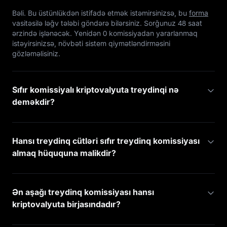
Bəli. Bu üstünlükdən istifadə etmək istəmirsinizsə, bu
forma
vasitəsilə ləğv tələbi göndərə bilərsiniz. Sorğunuz 48 saat
ərzində işlənəcək. Yenidən 0 komissiyadan yararlanmaq
istəyirsinizsə, növbəti sistem qiymətləndirməsini
gözləməlisiniz.
Sıfır komissiyalı kriptovalyuta treydinqi nə
deməkdir?
Hansı treydinq cütləri sıfır treydinq komissiyası
almaq hüququna malikdir?
Ən aşağı treydinq komissiyası hansı
kriptovalyuta birjasındadır?