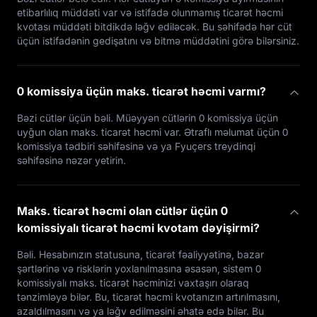
etibarlılıq müddəti var və istifadə olunmamış ticarət həcmi
kvotası müddəti bitdikdə ləğv ediləcək. Bu səhifədə hər cüt
üçün istifadənin gedişatını və bitmə müddətini görə bilərsiniz.
0 komissiya üçün maks. ticarət həcmi varmı?
Bəzi cütlər üçün bəli. Müəyyən cütlərin 0 komissiya üçün
uyğun olan maks. ticarət həcmi var. Ətraflı məlumat üçün 0
komissiya tədbiri səhifəsinə və ya Fyuçers treydinqi
səhifəsinə nəzər yetirin.
Maks. ticarət həcmi olan cütlər üçün 0
komissiyalı ticarət həcmi kvotam dəyişirmi?
Bəli. Hesabınızın statusuna, ticarət fəaliyyətinə, bazar
şərtlərinə və risklərin yoxlanılmasına əsasən, sistem 0
komissiyalı maks. ticarət həcminizi vaxtaşırı olaraq
tənzimləyə bilər. Bu, ticarət həcmi kvotanızın artırılmasını,
azaldılmasını və ya ləğv edilməsini əhatə edə bilər. Bu