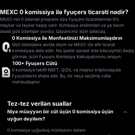
MEXC 0 komissiya ilə fyuçers ticarəti nədir?
MEXC-nin 0 ödənişli proqramı sizə Fyuçers ticarətlərində 0%
meyker və teyker haqqı verir. Komissiya endirimləri və ya həcm
əsaslı gizli ödənişlər yoxdur. Qazancınız sizin qalacaq.
0 Komissiya ilə Mənfəətinizi Maksimumlaşdırın
Gizli ödənişlərə əlvida deyin və MEXC-də sıfır ticarət
komissiyası əldə edin. Nə qədər qənaət edə biləcəyinizi dəqiq
görmək üçün Fyuçers Komissiya Kalkulyatorunu sınayın.
100+ Fyuçers Cütü
0 komissiya təklifi NEFT, QIZIL və məşhur kriptovalyuta
Fyuçerslərini əhatə edir. Bu, bir neçə seçilmiş cütlə
məhdudlaşmır.
Tez-tez verilən suallar
Niyə müəyyən bir cüt üçün 0 komissiya üçün
uyğun deyiləm?
0 komissiya uyğunluq müntəzəm sistem