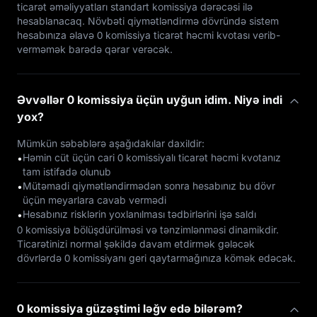
ticarət əməliyyatları standart komissiya dərəcəsi ilə
hesablanacaq. Növbəti qiymətləndirmə dövründə sistem
hesabınıza əlavə 0 komissiya ticarət həcmi kvotası verib-
verməmək barədə qərar verəcək.
Əvvəllər 0 komissiya üçün uyğun idim. Niyə indi
yox?
Mümkün səbəblərə aşağıdakılar daxildir:
Həmin cüt üçün cari 0 komissiyalı ticarət həcmi kvotanız
•
tam istifadə olunub
Mütəmadi qiymətləndirmədən sonra hesabınız bu dövr
•
üçün meyarlara cavab vermədi
Hesabınız risklərin yoxlanılması tədbirlərini işə saldı
•
0 komissiya bölüşdürülməsi və tənzimlənməsi dinamikdir.
Ticarətinizi normal şəkildə davam etdirmək gələcək
dövrlərdə 0 komissiyanı geri qaytarmağınıza kömək edəcək.
0 komissiya güzəştimi ləğv edə bilərəm?