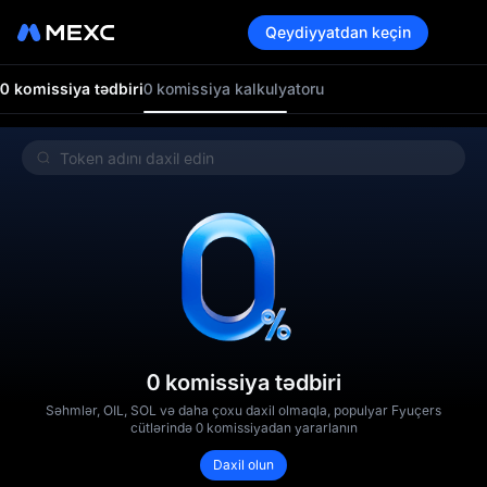
Qeydiyyatdan keçin
0 komissiya tədbiri
0 komissiya kalkulyatoru
0 komissiya tədbiri
Səhmlər, OIL, SOL və daha çoxu daxil olmaqla, populyar Fyuçers
cütlərində 0 komissiyadan yararlanın
Daxil olun