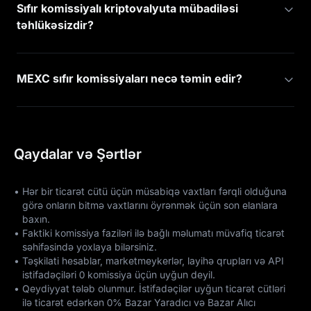
Sıfır komissiyalı kriptovalyuta mübadiləsi
təhlükəsizdir?
MEXC sıfır komissiyaları necə təmin edir?
Qaydalar və Şərtlər
•
Hər bir ticarət cütü üçün müsabiqə vaxtları fərqli olduğuna
görə onların bitmə vaxtlarını öyrənmək üçün son elanlara
baxın.
•
Faktiki komissiya faziləri ilə bağlı məlumatı müvafiq ticarət
səhifəsində yoxlaya bilərsiniz.
•
Təşkilati hesablar, marketmeykerlər, layihə qrupları və API
istifadəçiləri 0 komissiya üçün uyğun deyil.
•
Qeydiyyat tələb olunmur. İstifadəçilər uyğun ticarət cütləri
ilə ticarət edərkən 0% Bazar Yaradıcı və Bazar Alıcı