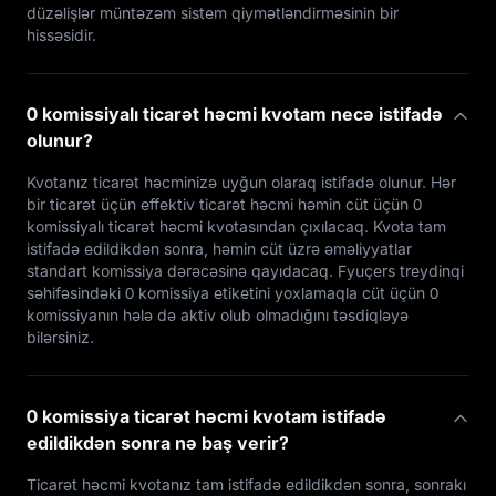
düzəlişlər müntəzəm sistem qiymətləndirməsinin bir
hissəsidir.
0 komissiyalı ticarət həcmi kvotam necə istifadə
olunur?
Kvotanız ticarət həcminizə uyğun olaraq istifadə olunur. Hər
bir ticarət üçün effektiv ticarət həcmi həmin cüt üçün 0
komissiyalı ticarət həcmi kvotasından çıxılacaq. Kvota tam
istifadə edildikdən sonra, həmin cüt üzrə əməliyyatlar
standart komissiya dərəcəsinə qayıdacaq. Fyuçers treydinqi
səhifəsindəki 0 komissiya etiketini yoxlamaqla cüt üçün 0
komissiyanın hələ də aktiv olub olmadığını təsdiqləyə
bilərsiniz.
0 komissiya ticarət həcmi kvotam istifadə
edildikdən sonra nə baş verir?
Ticarət həcmi kvotanız tam istifadə edildikdən sonra, sonrakı