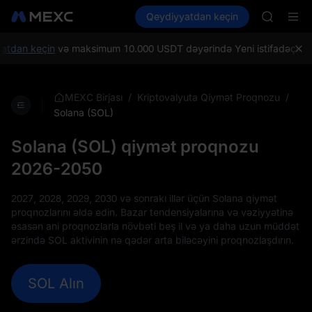
MINIMA
Kripto al
Bazarlar
Qeydiyyatdan keçin
Spot
Futures
HEI
PLTR
CAP
UNITREE
dan keçin
və maksimum 10.000 USDT dəyərində Yeni istifadəçiləri sal
BLESS
MINIMA
HEI
/
/
MEXC Birjası
Kriptovalyuta Qiymət Proqnozu
CAP
Solana (SOL)
UNITREE
Solana (SOL) qiymət proqnozu
2026-2050
2027, 2028, 2029, 2030 və sonrakı illər üçün Solana qiymət
proqnozlarını əldə edin. Bazar tendensiyalarına və vəziyyətinə
əsasən ani proqnozlarla növbəti beş il və ya daha uzun müddət
ərzində SOL aktivinin nə qədər arta biləcəyini proqnozlaşdırın.
SOL Alın