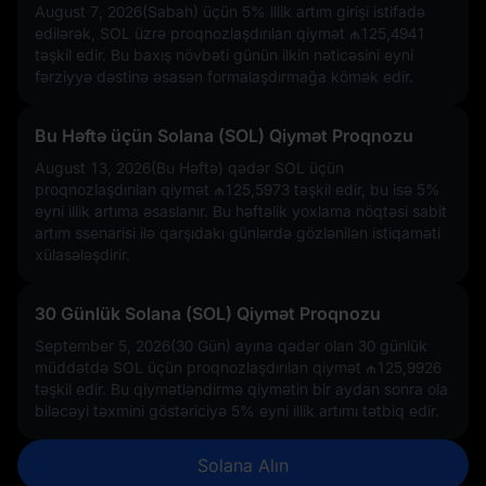
August 7, 2026(Sabah) üçün
5%
illik artım girişi istifadə
edilərək, SOL üzrə proqnozlaşdırılan qiymət
₼125,4941
təşkil edir. Bu baxış növbəti günün ilkin nəticəsini eyni
fərziyyə dəstinə əsasən formalaşdırmağa kömək edir.
Bu Həftə üçün Solana (SOL) Qiymət Proqnozu
August 13, 2026(Bu Həftə) qədər SOL üçün
proqnozlaşdırılan qiymət
₼125,5973
təşkil edir, bu isə
5%
eyni illik artıma əsaslanır. Bu həftəlik yoxlama nöqtəsi sabit
artım ssenarisi ilə qarşıdakı günlərdə gözlənilən istiqaməti
xülasələşdirir.
30 Günlük Solana (SOL) Qiymət Proqnozu
September 5, 2026(30 Gün) ayına qədər olan 30 günlük
müddətdə SOL üçün proqnozlaşdırılan qiymət
₼125,9926
təşkil edir. Bu qiymətləndirmə qiymətin bir aydan sonra ola
biləcəyi təxmini göstəriciyə
5%
eyni illik artımı tətbiq edir.
Solana Alın