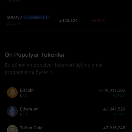
Davamlı
SOLUSD
0 Komissiyalar
₼125,324
-0,16%
Davamlı
Ən Populyar Tokenlər
Bu günün ən populyar tokenləri üçün qiymət
proqnozlarını öyrənin.
Bitcoin
₼110.011,386
BTC
+0,49%
Ethereum
₼3.241,526
ETH
+1,74%
Tether Gold
₼7.216,245