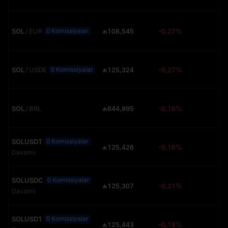
SOL
/
EUR
₼108,545
-0,27%
88
0 Komissiyalar
SOL
/
USDE
₼125,324
-0,27%
73
0 Komissiyalar
SOL
/
BRL
₼644,895
-0,16%
71
SOLUSDT
0 Komissiyalar
₼125,426
-0,16%
Davamlı
SOLUSDC
0 Komissiyalar
₼125,307
-0,21%
3.
Davamlı
SOLUSD1
0 Komissiyalar
₼125,443
-0,18%
26