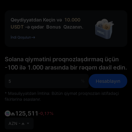
Qeydiyyatdan Keçin və
10.000
USDT
-ə qədər
Bonus
Qazanın.
İndi Qoşulun
Solana qiymətini proqnozlaşdırmaq üçün
-100 ilə 1.000 arasında bir rəqəm daxil edin.
Hesablayın
%
* Məsuliyyətdən İmtina: Bütün qiymət proqnozları istifadəçi
fikirlərinə əsaslanır.
₼125,511
-0,17%
AZN - ₼