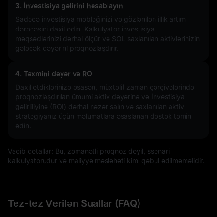
3. İnvestisiya gəlirini hesablayın
Sadəcə investisiya məbləğinizi və gözlənilən illik artım
dərəcəsini daxil edin. Kalkulyator investisiya
məqsədlərinizi dərhal ölçür və SOL saxlanılan aktivlərinizin
gələcək dəyərini proqnozlaşdırır.
4. Təxmini dəyər və ROI
Daxil etdiklərinizə əsasən, müxtəlif zaman çərçivələrində
proqnozlaşdırılan ümumi aktiv dəyərinə və İnvestisiya
gəlirliliyinə (ROI) dərhal nəzər salın və saxlanılan aktiv
strategiyanız üçün məlumatlara əsaslanan dəstək təmin
edin.
Vacib detallar: Bu, zəmanətli proqnoz deyil, ssenari
kalkulyatorudur və maliyyə məsləhəti kimi qəbul edilməməlidir.
Tez-tez Verilən Suallar (FAQ)