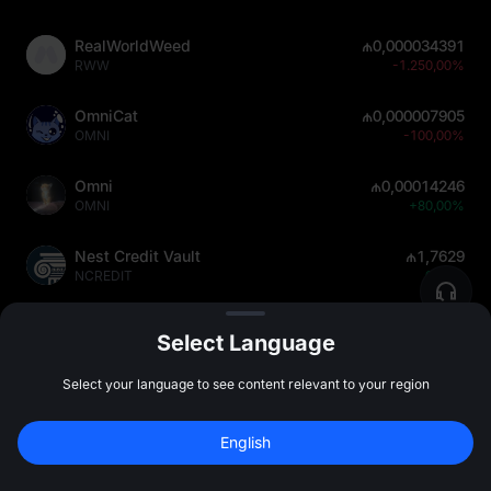
RealWorldWeed
₼0,000034391
RWW
-1.250,00%
OmniCat
₼0,000007905
OMNI
-100,00%
Omni
₼0,00014246
OMNI
+80,00%
Nest Credit Vault
₼1,7629
NCREDIT
0,00%
Busy
₼0,000409904
Select Language
BUSY
+0,10%
Select your language to see content relevant to your region
English
İmtina
Kriptovalyuta qiymət proqnozları səhifələrimizdə yayımlanan