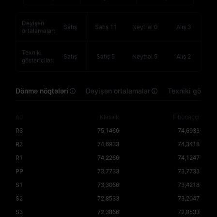
Dəyişən
Satış
Satış
11
Neytral
0
Alış
3
ortalamalar
:
Texniki
Satış
Satış
5
Neytral
5
Alış
2
göstəricilər
:
Dönmə nöqtələri
Dəyişən ortalamalar
Texniki göstəri
Ad
Klassik
Fibonaççi
R3
75,1466
74,6933
R2
74,6933
74,3418
R1
74,2266
74,1247
PP
73,7733
73,7733
S1
73,3066
73,4218
S2
72,8533
73,2047
S3
72,3866
72,8533