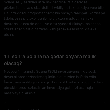
Solana ABŞ səhmləri üzrə risk həddinə, faiz dərəcəsi
gözləntilərinə və qlobal dollar likvidliyinə tez reaksiya verə bilər.
Uzunmüddətli proqnozlar həmçinin onçeyn fəaliyyət, komissiya
tələbi, əsas protokol yeniləmələri, uzunmüddətli sahibkar
davranışı, eləcə də qəbul və dövriyyədəki kütləyə təsir edən
struktur təchizat dinamikası kimi şəbəkə əsaslarını da əks
etdirir.
1 il sonra Solana nə qədər dəyərə malik
olacaq?
Növbəti 1 il ərzində Solana (SOL) investisiyanızın gələcək
dəyərini proqnozlaşdırmaq üçün alətimizdən istifadə edin.
İnvestisiya məbləğinizi və gözlənilən illik artım dərəcənizi daxil
etməklə, proqnozlaşdırılan investisiya gəlirinizi asanlıqla
hesablaya bilərsiniz.