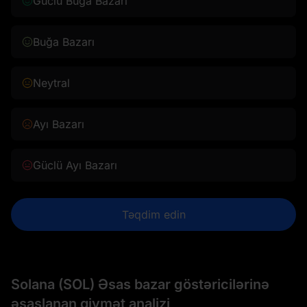
Güclü Buğa Bazarı
Buğa Bazarı
Neytral
Ayı Bazarı
Güclü Ayı Bazarı
Təqdim edin
Solana (SOL) Əsas bazar göstəricilərinə
əsaslanan qiymət analizi