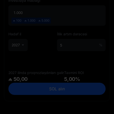
İnvestisiya məbləği
₼
100
₼
1.000
₼
5.000
Hədəf il
İllik artım dərəcəsi
2027
%
2027 ilində proqnozlaşdırılan gəlir
Təxmini ROI
₼ 50,00
5,00%
SOL alın