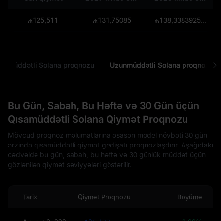
₼125,511
₼131,75085
₼138,338392500000017
samüddətli Solana proqnozu
Uzunmüddətli Solana proqnozu
Bu Gün, Sabah, Bu Həftə və 30 Gün üçün
Qısamüddətli Solana Qiymət Proqnozu
Mövcud proqnoz məlumatlarına əsasən model növbəti 30 gün
ərzində qısamüddətli qiymət gedişatı proqnozlaşdırır. Aşağıdakı
cədvəldə bu gün, sabah, bu həftə və 30 günlük müddət üçün
gözlənilən qiymət səviyyələri göstərilir.
Tarix
Qiymət Proqnozu
Böyümə