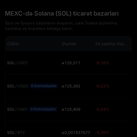
MEXC-də Solana (SOL) ticarət bazarları
Spot və fyuçers bazarlarını araşdırın, canlı Solana qiymətinə,
həcminə və ticarətinə birbaşa baxın.
Cütlər
Qiymət
24 saatlıq dəyişiklik
SOL
/
USDT
₼125,511
-0,16%
SOL
/
USDC
₼125,392
-0,22%
1.
0 Komissiyalar
SOL
/
USD1
₼125,409
-0,33%
3.
0 Komissiyalar
SOL
/
BTC
₼0,001937677
-0,76%
27