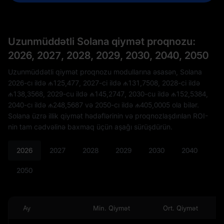
Uzunmüddətli Solana qiymət proqnozu:
2026, 2027, 2028, 2029, 2030, 2040, 2050
Uzunmüddətli qiymət proqnozu modullarına əsasən, Solana
2026-cı ildə
₼125,477
, 2027-ci ildə
₼131,7508
, 2028-ci ildə
₼138,3568
, 2029-cu ildə
₼145,2747
, 2030-cu ildə
₼152,5384
,
2040-cı ildə
₼248,5687
və 2050-cı ildə
₼405,0005
ola bilər.
Solana üzrə illik qiymət hədəflərinin və proqnozlaşdırılan ROI-
nin tam cədvəlinə baxmaq üçün aşağı sürüşdürün.
2026
2027
2028
2029
2030
2040
2050
Ay
Min. Qiymət
Ort. Qiymət