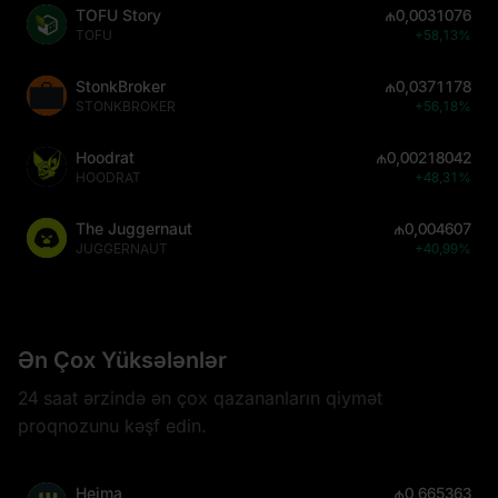
TOFU Story
₼0,0031076
TOFU
+58,13%
StonkBroker
₼0,0371178
STONKBROKER
+56,18%
Hoodrat
₼0,00218042
HOODRAT
+48,31%
The Juggernaut
₼0,004607
JUGGERNAUT
+40,99%
Ən Çox Yüksələnlər
24 saat ərzində ən çox qazananların qiymət
proqnozunu kəşf edin.
Heima
₼0,665363