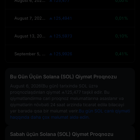
August 6, 2026(Bu gün)
₼ 125,477
0,00%
August 7, 2026(Sabah)
₼ 125,4941
0,01%
August 13, 2026(Bu Həftə)
₼ 125,5973
0,10%
September 5, 2026(30 Gün)
₼ 125,9926
0,41%
Bu Gün Üçün Solana (SOL) Qiymət Proqnozu
August 6, 2026(Bu gün)
tarixində SOL üzrə
proqnozlaşdırılan qiymət
₼125,477
təşkil edir. Bu
qiymətləndirmə cari proqnoz məlumatlarına əsaslanır və
qiymətlərin növbəti 24 saat ərzində ticarət edilə biləcəyi
yer barədə qısa bir məlumat verir.
Bu gün SOL canlı qiyməti
haqqında daha çox məlumat əldə edin.
Sabah üçün Solana (SOL) Qiymət Proqnozu