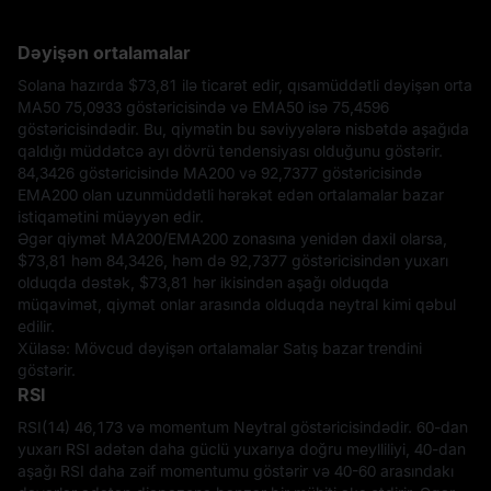
Dəyişən ortalamalar
Solana hazırda
$73,81
ilə ticarət edir, qısamüddətli dəyişən orta
MA50 75,0933 göstəricisində və EMA50 isə 75,4596
göstəricisindədir. Bu, qiymətin bu səviyyələrə nisbətdə aşağıda
qaldığı müddətcə ayı dövrü tendensiyası olduğunu göstərir.
84,3426 göstəricisində MA200 və 92,7377 göstəricisində
EMA200 olan uzunmüddətli hərəkət edən ortalamalar bazar
istiqamətini müəyyən edir.
Əgər qiymət MA200/EMA200 zonasına yenidən daxil olarsa,
$73,81
həm 84,3426, həm də 92,7377 göstəricisindən yuxarı
olduqda dəstək,
$73,81
hər ikisindən aşağı olduqda
müqavimət, qiymət onlar arasında olduqda neytral kimi qəbul
edilir.
Xülasə: Mövcud dəyişən ortalamalar Satış bazar trendini
göstərir.
RSI
RSI(14) 46,173 və momentum Neytral göstəricisindədir. 60-dan
yuxarı RSI adətən daha güclü yuxarıya doğru meylliliyi, 40-dan
aşağı RSI daha zəif momentumu göstərir və 40-60 arasındakı