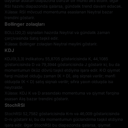
dəyərlər adətən diapazona bənzər bir mühiti əks etdirir. Əgər
RSI hazırkı diapazonda qalarsa, gündəlik trend davam edəcək.
Xülasə: RSI mövcud momentuma əsaslanan Neytral bazar
trendini göstərir.
Bollinger zolaqları
BOLL(20,2) siqnalları hazırda Neytral və gündəlik zaman
çərçivəsində Satış təşkil edir.
Xülasə: Bollinger zolaqları Neytral meylini göstərir.
KDJ
KDJ(9,3,3) indikatoru 55,8705 göstəricisində K, 44,1085
göstəricisində D və 79,3944 göstəricisində J göstərir ki, bu da
momentumun öküz dövrü təşkil etdiyinə işarə edir. K-D qiymət
fərqi müsbət olduğu zaman (K > D), alış siqnalı verilir; mənfi
olduqda (K < D) satış siqnalı verilir; sıfıra yaxın olduqda isə
neytraldır.
Xülasə: KDJ K və D arasındakı momentuma və qiymət fərqinə
əsasən Alış bazar trendini göstərir.
StochRSI
StochRSI 52,7582 göstəricisində K-nı və 46,009 göstəricisində
D-ni göstərir ki, bu da momentumun gücləndirmə təşkil etdiyinə
işarə edir. Əgər StochRSI bu diapazonda qalarsa, qiymət