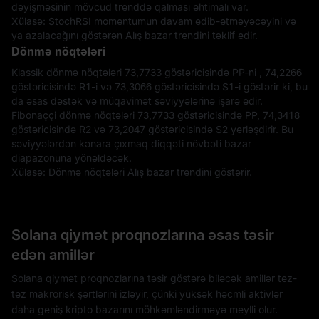
dəyişməsinin mövcud trenddə qalması ehtimalı var.
Xülasə: StochRSI momentumun davam edib-etməyəcəyini və
ya azalacağını göstərən Alış bazar trendini təklif edir.
Dönmə nöqtələri
Klassik dönmə nöqtələri 73,7733 göstəricisində PP-ni , 74,2266
göstəricisində R1-i və 73,3066 göstəricisində S1-i göstərir ki, bu
da əsas dəstək və müqavimət səviyyələrinə işarə edir.
Fibonaççi dönmə nöqtələri 73,7733 göstəricisində PP, 74,3418
göstəricisində R2 və 73,2047 göstəricisində S2 yerləşdirir. Bu
səviyyələrdən kənara çıxmaq diqqəti növbəti bazar
diapazonuna yönəldəcək.
Xülasə: Dönmə nöqtələri Alış bazar trendini göstərir.
Solana qiymət proqnozlarına əsas təsir
edən amillər
Solana qiymət proqnozlarına təsir göstərə biləcək amillər tez-
tez makrorisk şərtlərini izləyir, çünki yüksək həcmli aktivlər
daha geniş kripto bazarını möhkəmləndirməyə meylli olur.