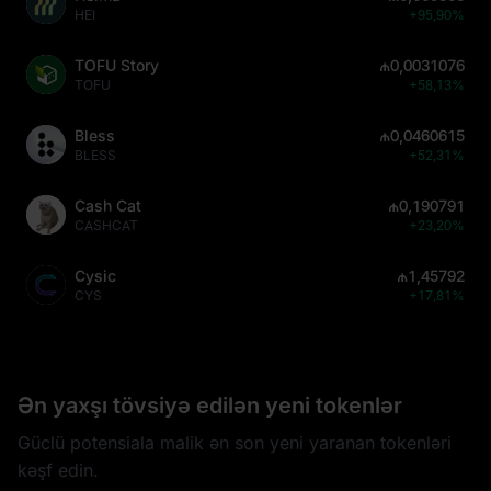
HEI
+95,90%
TOFU Story
₼0,0031076
TOFU
+58,13%
Bless
₼0,0460615
BLESS
+52,31%
Cash Cat
₼0,190791
CASHCAT
+23,20%
Cysic
₼1,45792
CYS
+17,81%
Ən yaxşı tövsiyə edilən yeni tokenlər
Güclü potensiala malik ən son yeni yaranan tokenləri
kəşf edin.