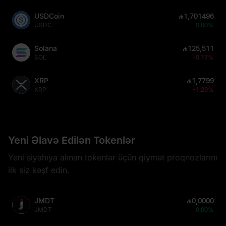
USDCoin
₼1,701496
USDC
0,00%
Solana
₼125,511
SOL
-0,17%
XRP
₼1,7799
XRP
-1,29%
Yeni Əlavə Edilən Tokenlər
Yeni siyahıya alınan tokenlər üçün qiymət proqnozlarını
ilk siz kəşf edin.
JMDT
₼0,0000
JMDT
0,00%