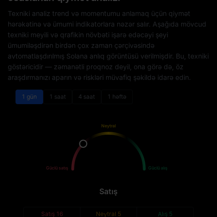
Texniki analiz trend və momentumu anlamaq üçün qiymət
hərəkətinə və ümumi indikatorlara nəzər salır. Aşağıda mövcud
texniki meyili və qrafikin növbəti işarə edəcəyi şeyi
ümumiləşdirən birdən çox zaman çərçivəsində
avtomatlaşdırılmış Solana anlıq görüntüsü verilmişdir. Bu, texniki
göstəricidir — zəmanətli proqnoz deyil, ona görə də, öz
araşdırmanızı aparın və riskləri müvafiq şəkildə idarə edin.
1 gün
1 saat
4 saat
1 həftə
Neytral
Satış
Alış
Güclü satış
Güclü alış
Satış
Satış
16
Neytral
5
Alış
5