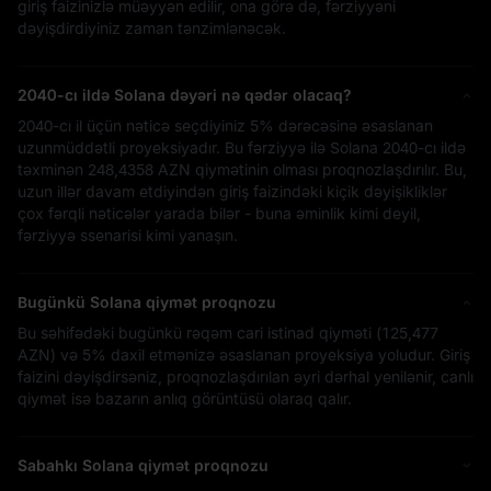
giriş faizinizlə müəyyən edilir, ona görə də, fərziyyəni
dəyişdirdiyiniz zaman tənzimlənəcək.
2040-cı ildə Solana dəyəri nə qədər olacaq?
2040-cı il üçün nəticə seçdiyiniz
5%
dərəcəsinə əsaslanan
uzunmüddətli proyeksiyadır. Bu fərziyyə ilə Solana 2040-cı ildə
təxminən
248,4358 AZN
qiymətinin olması proqnozlaşdırılır. Bu,
uzun illər davam etdiyindən giriş faizindəki kiçik dəyişikliklər
çox fərqli nəticələr yarada bilər - buna əminlik kimi deyil,
fərziyyə ssenarisi kimi yanaşın.
Bugünkü Solana qiymət proqnozu
Bu səhifədəki bugünkü rəqəm cari istinad qiyməti (
125,477
AZN
) və
5%
daxil etmənizə əsaslanan proyeksiya yoludur. Giriş
faizini dəyişdirsəniz, proqnozlaşdırılan əyri dərhal yenilənir, canlı
qiymət isə bazarın anlıq görüntüsü olaraq qalır.
Sabahkı Solana qiymət proqnozu