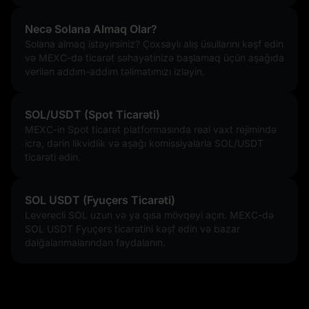
Necə Solana Almaq Olar?
Solana almaq istəyirsiniz? Çoxsaylı alış üsullarını kəşf edin
və MEXC-də ticarət səhayətinizə başlamaq üçün aşağıda
verilən addım-addım təlimatımızı izləyin.
SOL/USDT (Spot Ticarəti)
MEXC-in Spot ticarət platformasında real vaxt rejimində
icra, dərin likvidlik və aşağı komissiyalarla SOL/USDT
ticarəti edin.
SOL USDT (Fyuçers Ticarəti)
Leverecli SOL uzun və ya qısa mövqeyi açın. MEXC-də
SOL USDT Fyuçers ticarətini kəşf edin və bazar
dalğalanmalarından faydalanın.