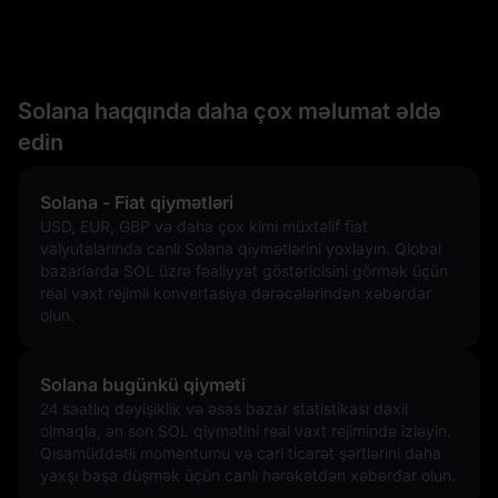
Solana haqqında daha çox məlumat əldə
edin
Solana - Fiat qiymətləri
USD, EUR, GBP və daha çox kimi müxtəlif fiat
valyutalarında canlı Solana qiymətlərini yoxlayın. Qlobal
bazarlarda SOL üzrə fəaliyyət göstəricisini görmək üçün
real vaxt rejimli konvertasiya dərəcələrindən xəbərdar
olun.
Solana bugünkü qiyməti
24 saatlıq dəyişiklik və əsas bazar statistikası daxil
olmaqla, ən son SOL qiymətini real vaxt rejimində izləyin.
Qısamüddətli momentumu və cari ticarət şərtlərini daha
yaxşı başa düşmək üçün canlı hərəkətdən xəbərdar olun.