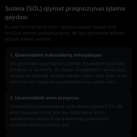
Solana (SOL) qiymət proqnozunun işləmə
qaydası
Bu alət daxil etdiyiniz artım tempinə əsasən Solana üzrə
fərziyyə qiyməti gedişini göstərir. Ən son qiymətdən istifadə
edərək dərhal yenilənir.
1. Qısamüddətli məhsuldarlıq simulyasiyası
5%
gözlənilən qısamüddətli gəlirlilik dəyişikliyini daxil edin
(müsbət və ya mənfi). Bu, bazar dəyişkənliyini simulyasiya
etməyə və müxtəlif şərtlərə əsasən Solana üzrə gəlir və ya
zərəri tez bir zamanda qiymətləndirməyə imkan verir.
2. Uzunmüddətli artım proqnozu
Uzunmüddətli planlaşdırma üçün sistem standart 5% illik
artım dərəcəsi tətbiq edir. Bu, sabit bazar artımı
ssenarilərinə əsasən Solana saxlamaq potensialını
qiymətləndirməyə kömək edir.