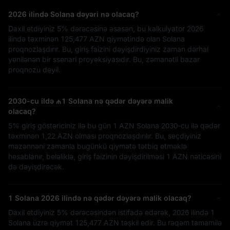
2026 ilində Solana dəyəri nə olacaq?
Daxil etdiyiniz
5%
dərəcəsinə əsasən, bu kalkulyator 2026
ilində təxminən
125,477 AZN
qiymətində olan Solana
proqnozlaşdırır. Bu, giriş faizini dəyişdirdiyiniz zaman dərhal
yenilənən bir ssenari proyeksiyasıdır. Bu, zəmanətli bazar
proqnozu deyil.
2030-cu ildə
₼1
Solana nə qədər dəyərə malik
olacaq?
5%
giriş göstəriciniz ilə bu gün
1 AZN
Solana 2030-cu ilə qədər
təxminən
1,22 AZN
olması proqnozlaşdırılır. Bu, seçdiyiniz
məzənnəni zamanla bugünkü qiymətə tətbiq etməklə
hesablanır, beləliklə, giriş faizinin dəyişdirilməsi
1 AZN
nəticəsini
də dəyişdirəcək.
1 Solana 2026 ilində nə qədər dəyərə malik olacaq?
Daxil etdiyiniz
5%
dərəcəsindən istifadə edərək, 2026 ilində 1
Solana üzrə qiymət
125,477 AZN
təşkil edir. Bu rəqəm tamamilə