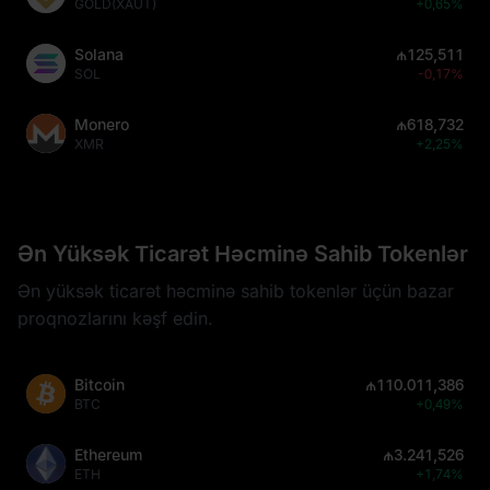
GOLD(XAUT)
+0,65%
Solana
₼125,511
SOL
-0,17%
Monero
₼618,732
XMR
+2,25%
Ən Yüksək Ticarət Həcminə Sahib Tokenlər
Ən yüksək ticarət həcminə sahib tokenlər üçün bazar
proqnozlarını kəşf edin.
Bitcoin
₼110.011,386
BTC
+0,49%
Ethereum
₼3.241,526
ETH
+1,74%