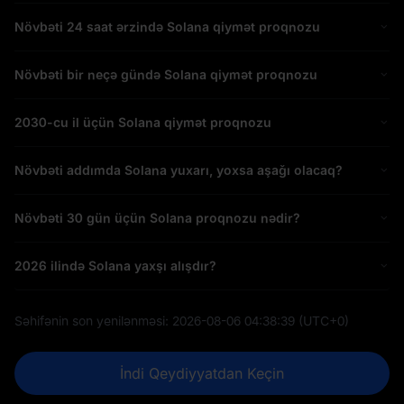
Növbəti 24 saat ərzində Solana qiymət proqnozu
Növbəti bir neçə gündə Solana qiymət proqnozu
2030-cu il üçün Solana qiymət proqnozu
Növbəti addımda Solana yuxarı, yoxsa aşağı olacaq?
Növbəti 30 gün üçün Solana proqnozu nədir?
2026 ilində Solana yaxşı alışdır?
Səhifənin son yenilənməsi:
2026-08-06 04:38:39
(UTC+0)
İndi Qeydiyyatdan Keçin