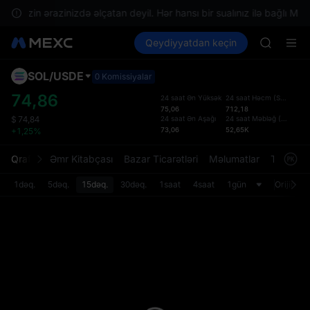
SPCX ris
ər sizin ərazinizdə əlçatan deyil. Hər hansı bir sualınız ilə bağlı Müşt
GOLD(X
Kripto al
Bazarlar
Qeydiyyatdan keçin
Spot
Futures
AAOI
SPCX
SKYAI
UNITREE 
SOL
/
USDE
Defol
0 Komissiyalar
SPCX ris
Yenil
74,86
24 saat Ən Yüksək
24 saat Həcm
(
SOL
)
GOLD(X
75,06
712,18
Spot t
AAOI
24 saat Ən Aşağı
24 saat Məbləğ
(
USDE
)
$
74,84
istifa
73,06
52,65K
+1,25%
SKYAI
interf
UNITREE 
Tərtib
Qrafik
Əmr Kitabçası
Bazar Ticarətləri
Məlumatlar
Treydinq
SPCX ris
bölməs
bilərsi
1dəq.
5dəq.
15dəq.
30dəq.
1saat
4saat
1gün
Orijinal