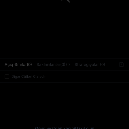
L
Açıq Əmrlər(0)
Saxlanılanlar(0)
Strategiyalar (0)
Digər Cütləri Gizlədin
Qeydiyyatdan keçin
/
Daxil olun