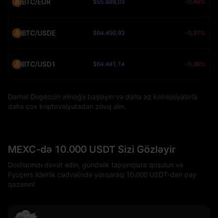
BTC/EUR
$55.889,03
-0,48%
BTC/USDE
$64.450,93
-0,37%
BTC/USD1
$64.441,14
-0,36%
Dərhal Dogecoin almağa başlayın və daha az komissiyalarla
daha çox kriptovalyutadan zövq alın.
MEXC-də 10.000 USDT Sizi Gözləyir
Dostlarınızı dəvət edin, gündəlik tapşırıqlara qoşulun və
Fyuçers liderlik cədvəlində yarışaraq 10.000 USDT-dən pay
qazanın!