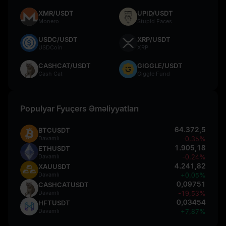
XMR/USDT
UPID/USDT
Monero
Stupid Faces
USDC/USDT
XRP/USDT
USDCoin
XRP
CASHCAT/USDT
GIGGLE/USDT
Cash Cat
Giggle Fund
Populyar Fyuçers Əməliyyatları
64.372,5
BTCUSDT
Davamlı
-0,35%
1.905,18
ETHUSDT
Davamlı
-0,24%
4.241,82
XAUUSDT
Davamlı
+0,05%
0,09751
CASHCATUSDT
Davamlı
-19,53%
0,03454
HFTUSDT
Davamlı
+7,87%