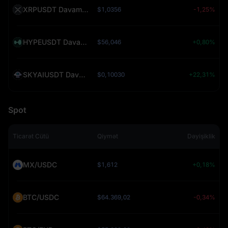
XRPUSDT Davamlı (XRP)
$1,0356
-1,25%
HYPEUSDT Davamlı (HYPE)
$56,046
+0,80%
SKYAIUSDT Davamlı (SKYAI)
$0,10030
+22,31%
Spot
Ticarət Cütü
Qiymət
Dəyişiklik
MX/USDC
$1,612
+0,18%
BTC/USDC
$64.369,02
-0,34%