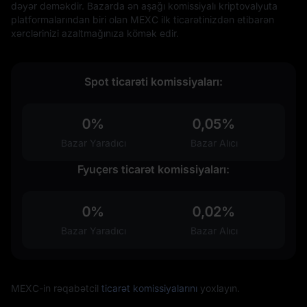
dəyər deməkdir. Bazarda ən aşağı komissiyalı kriptovalyuta
platformalarından biri olan MEXC ilk ticarətinizdən etibarən
xərclərinizi azaltmağınıza kömək edir.
Spot ticarəti komissiyaları:
0%
0,05%
Bazar Yaradıcı
Bazar Alıcı
Fyuçers ticarət komissiyaları:
0%
0,02%
Bazar Yaradıcı
Bazar Alıcı
MEXC-in rəqabətcil
ticarət komissiyalarını
yoxlayın.