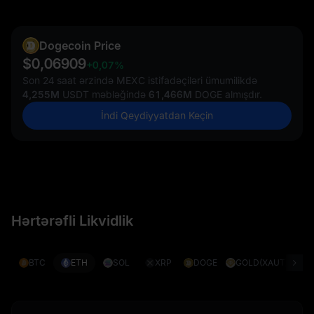
Dogecoin Price
$0,06909
+0,07%
Son 24 saat ərzində MEXC istifadəçiləri ümumilikdə
4,255M
USDT məbləğində
61,466M
DOGE almışdır.
İndi Qeydiyyatdan Keçin
Hərtərəfli Likvidlik
BTC
ETH
SOL
XRP
DOGE
GOLD(XAUT)
S