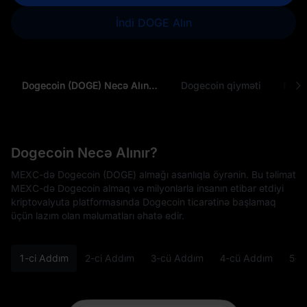
İndi DOGE Alın
Dogecoin (DOGE) Necə Alınır?
Dogecoin qiyməti
Dogecoin Necə Alınır?
MEXC-də Dogecoin (DOGE) almağı asanlıqla öyrənin. Bu təlimat
MEXC-də Dogecoin almaq və milyonlarla insanın etibar etdiyi
kriptovalyuta platformasında Dogecoin ticarətinə başlamaq
üçün lazım olan məlumatları əhatə edir.
1-ci Addım
2-ci Addım
3-cü Addım
4-cü Addım
5-c