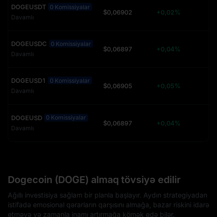
DOGEUSDT
0 Komissiyalar
$0,06902
+0,02%
Davamlı
DOGEUSDC
0 Komissiyalar
$0,06897
+0,04%
Davamlı
DOGEUSD1
0 Komissiyalar
$0,06905
+0,05%
Davamlı
DOGEUSD
0 Komissiyalar
$0,06897
+0,04%
Davamlı
Dogecoin (DOGE) almaq tövsiyə edilir
Ağıllı investisiya sağlam bir planla başlayır. Aydın strategiyadan
istifadə emosional qərarların qarşısını almağa, bazar riskini idarə
etməyə və zamanla inamı artırmağa kömək edə bilər.