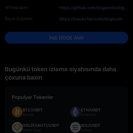
Whitepaper:
https://github.com/dogecoin/dogecoin/blob/master/README.md
Block Explorer
https://blockchair.com/dogecoin
İndi DOGE Alın!
Bugünkü token izləmə siyahısında daha
çoxuna baxın
Populyar Tokenlər
BTC/USDT
ETH/USDT
Bitcoin
Ethereum
GOLD(XAUT)/USDT
SOL/USDT
Tether Gold
Solana