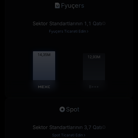
Fyuçers
Sektor Standartlarının 1,1 Qatı
Fyuçers Ticarəti Edin
14,37
M
12,94
M
B***
Spot
Sektor Standartlarının 3,7 Qatı
Spot Ticarəti Edin