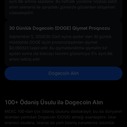
eyni illik artıma əsaslanır. Bu həftəlik yoxlama nöqtəsi sabit
artım ssenarisi ilə qarşıdakı günlərdə gözlənilən istiqaməti
xülasələşdirir.
30 Günlük Dogecoin (DOGE) Qiymət Proqnozu
September 5, 2026(30 Gün) ayına qədər olan 30 günlük
müddətdə DOGE üçün proqnozlaşdırılan qiymət
$0,069323
təşkil edir. Bu qiymətləndirmə qiymətin bir
aydan sonra ola biləcəyi təxmini göstəriciyə
5%
eyni illik
artımı tətbiq edir.
Dogecoin Alın
100+ Ödəniş Üsulu ilə Dogecoin Alın
MEXC 100-dən çox ödəniş üsulunu dəstəkləyir, bu da dünyanın
istənilən yerindən Dogecoin (DOGE) almağı asanlaşdırır. İstər
ənənəvi üsullara, istərsə də yerli ödəniş kanallarına üstünlük