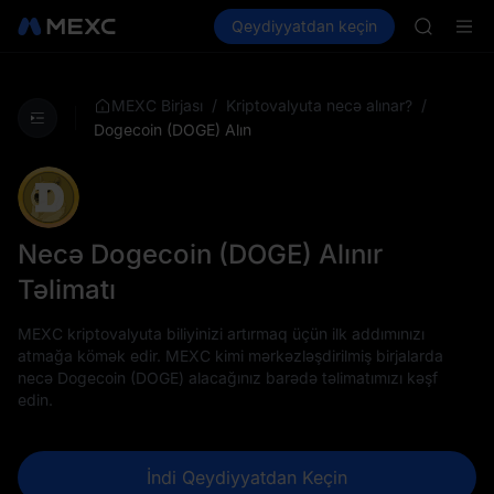
GOLD(X
Kripto al
Bazarlar
Qeydiyyatdan keçin
Spot
Futures
SPCX
SPCX
CASHCA
HFT
UNITREE
/
/
MEXC Birjası
Kriptovalyuta necə alınar?
Unitree 
Dogecoin (DOGE) Alın
GOLD(X
SPCX
CASHCA
HFT
UNITREE
Necə Dogecoin (DOGE) Alınır
Unitree 
Təlimatı
MEXC kriptovalyuta biliyinizi artırmaq üçün ilk addımınızı
atmağa kömək edir. MEXC kimi mərkəzləşdirilmiş birjalarda
necə Dogecoin (DOGE) alacağınız barədə təlimatımızı kəşf
edin.
İndi Qeydiyyatdan Keçin