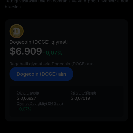
Tətbiqi vasitəsilə telefon nömrəniz və ya e-poçt ünvanınızla edə
bilərsiniz.
Dogecoin (DOGE) qiyməti
$6.909
+0,07%
Rəqabətli qiymətlərlə Dogecoin (DOGE) alın.
Dogecoin (DOGE) alın
24 saat Aşağı
24 saat Yüksək
$ 0,06827
$ 0,07019
Qiymət Dəyişikliyi (24 Saat)
+0,07%