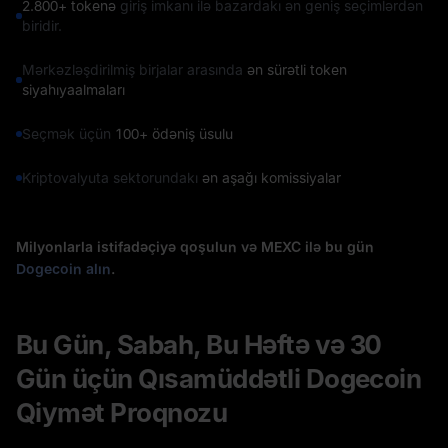
2.800+ tokenə
giriş imkanı ilə bazardakı ən geniş seçimlərdən
biridir.
Mərkəzləşdirilmiş birjalar arasında
ən sürətli token
siyahıyaalmaları
Seçmək üçün
100+ ödəniş üsulu
Kriptovalyuta sektorundakı
ən aşağı komissiyalar
Milyonlarla istifadəçiyə qoşulun və MEXC ilə bu gün
Dogecoin alın
.
Bu Gün, Sabah, Bu Həftə və 30
Gün üçün Qısamüddətli Dogecoin
Qiymət Proqnozu