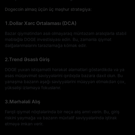
Dogecoin almaq üçün üç məşhur strategiya:
1.Dollar Xərc Ortalaması (DCA)
Bazar qiymətindən asılı olmayaraq müntəzəm aralıqlarla stabil
məbləğlə DOGE investisiyası edin. Bu, zamanla qiymət
dalğalanmalarını tarazlamağa kömək edir.
2.Trend Əsaslı Giriş
DOGE yuxarı istiqamətli hərəkət əlamətləri göstərdikdə və ya
əsas müqavimət səviyyələrini qırdıqda bazara daxil olun. Bu
yanaşma bazarın aşağı səviyyələrini müəyyən etməkdən çox,
yüksəlişi izləməyə fokuslanır.
3.Mərhələli Alış
Fərqli qiymət nöqtələrində bir neçə alış əmri verin. Bu, giriş
riskini yaymağa və bazarın müxtəlif səviyyələrində iştirak
etməyə imkan verir.