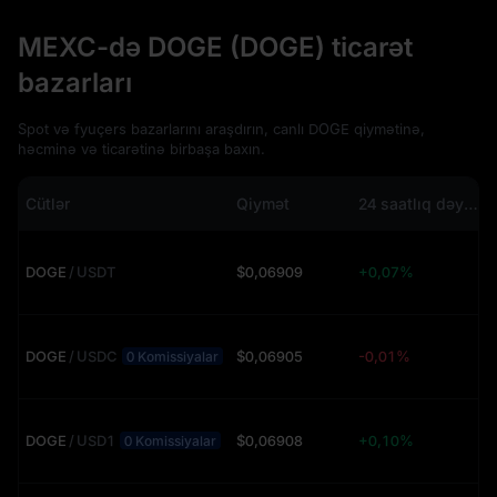
MEXC-də DOGE (DOGE) ticarət
bazarları
Spot və fyuçers bazarlarını araşdırın, canlı DOGE qiymətinə,
həcminə və ticarətinə birbaşa baxın.
Cütlər
Qiymət
24 saatlıq dəyişiklik
DOGE
/
USDT
$0,06909
+0,07%
DOGE
/
USDC
$0,06905
-0,01%
0 Komissiyalar
DOGE
/
USD1
$0,06908
+0,10%
0 Komissiyalar