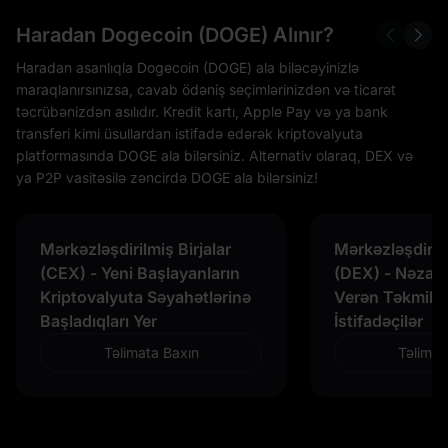
Haradan Dogecoin (DOGE) Alınır?
Haradan asanlıqla Dogecoin (DOGE) ala biləcəyinizlə
maraqlanırsınızsa, cavab ödəniş seçimlərinizdən və ticarət
təcrübənizdən asılıdır. Kredit kartı, Apple Pay və ya bank
transferi kimi üsullardan istifadə edərək kriptovalyuta
platformasında DOGE ala bilərsiniz. Alternativ olaraq, DEX və
ya P2P vasitəsilə zəncirdə DOGE ala bilərsiniz!
Mərkəzləşdirilmiş Birjalar
Mərkəzləşdiril
(CEX) - Yeni Başlayanların
(DEX) - Nəzar
Kriptovalyuta Səyahətlərinə
Verən Təkmillə
Başladıqları Yer
İstifadəçilər
Təlimata Baxın
Təlimat