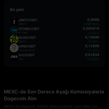
Ən yeni
0,9999
JMDT/USDT
JMDT
+299,96%
0,005916
STONK/USDT
STONK
+3,03%
0,10048
QUID/USDT
Squid
+0,30%
0,12898
UPID/USDT
Stupid Faces
+7,55%
0,01634
2U2/USDT
2u2
+3,02%
MEXC-də Son Dərəcə Aşağı Komissiyalarla
Dogecoin Alın
MEXC-də Dogecoin (DOGE) almaq pulunuz üçün daha çox