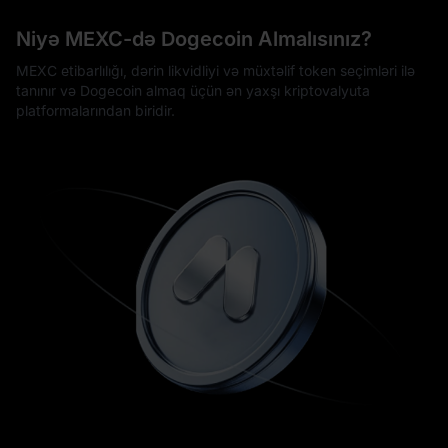
Niyə MEXC-də Dogecoin Almalısınız?
MEXC etibarlılığı, dərin likvidliyi və müxtəlif token seçimləri ilə
tanınır və Dogecoin almaq üçün ən yaxşı kriptovalyuta
platformalarından biridir.