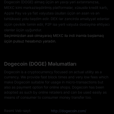
Dogecoin (DOGE) almaq üçün ən yaxşı yeri axtarırsınızsa,
MEXC kimi mərkəzləşdirilmiş platformalar, xüsusilə kredit kartı,
Apple Pay və ya fiat valyutası üsulları üçün ən asan və ən
təhlükəsiz yolu təqdim edir. DEX-lər zəncirdə əməliyyat edənlər
üçün çeviklik təmin edir, P2P isə yerli valyuta dəstəyinə ehtiyacı
olanlar üçün uyğundur.
Seçiminizdən asılı olmayaraq MEXC ilə indi inamla başlamaq
üçün pulsuz hesabınızı yaradın.
Dogecoin (DOGE) Məlumatları
Dogecoin is a cryptocurrency focused on actual utility as a
currency. We provide fast block times and very low fees which
make Dogecoin suitable for usage in micro-transactions but
also as payment option for online shops. Dogecoin has been
adopted as such by online retailers and can be used easily as
means of consumer to consumer money transfer too.
Rəsmi Veb-sayt:
http://dogecoin.com/