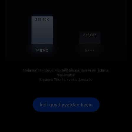
852,68
K
233,31
K
B***
Məlumat Mənbəyi: Müxtəlif birjalardan rəsmi ictimai
məlumatlar
|
Üçüncü Tərəf Likvidlik Analizi
İndi qeydiyyatdan keçin