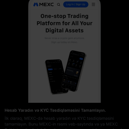
Hesab Yaradın və KYC Təsdiqləməsini Tamamlayın.
İlk olaraq, MEXC-də hesab yaradın və KYC təsdiqləməsini
tamamlayın. Bunu MEXC-in rəsmi veb-saytında və ya MEXC