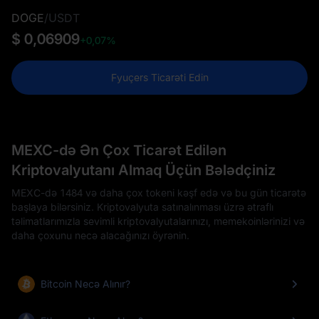
DOGE
/
USDT
$ 0,06909
+0,07%
Fyuçers Ticarəti Edin
MEXC-də Ən Çox Ticarət Edilən
Kriptovalyutanı Almaq Üçün Bələdçiniz
MEXC-də 1484 və daha çox tokeni kəşf edə və bu gün ticarətə
başlaya bilərsiniz. Kriptovalyuta satınalınması üzrə ətraflı
təlimatlarımızla sevimli kriptovalyutalarınızı, memekoinlərinizi və
daha çoxunu necə alacağınızı öyrənin.
Bitcoin Necə Alınır?