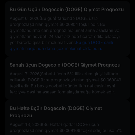
Bu Gün Üçün Dogecoin (DOGE) Qiymət Proqnozu
August 6, 2026(Bu gün)
tarixində DOGE üzrə
proqnozlaşdırılan qiymət
$0,06904
təşkil edir. Bu
qiymətləndirmə cari proqnoz məlumatlarına əsaslanır və
qiymətlərin növbəti 24 saat ərzində ticarət edilə biləcəyi
yer barədə qısa bir məlumat verir.
Bu gün DOGE canlı
qiyməti haqqında daha çox məlumat əldə edin.
Sabah üçün Dogecoin (DOGE) Qiymət Proqnozu
August 7, 2026(Sabah) üçün
5%
illik artım girişi istifadə
edilərək, DOGE üzrə proqnozlaşdırılan qiymət
$0,069049
təşkil edir. Bu baxış növbəti günün ilkin nəticəsini eyni
fərziyyə dəstinə əsasən formalaşdırmağa kömək edir.
Bu Həftə üçün Dogecoin (DOGE) Qiymət
Proqnozu
August 13, 2026(Bu Həftə) qədər DOGE üçün
proqnozlaşdırılan qiymət
$0,069106
təşkil edir, bu isə
5%