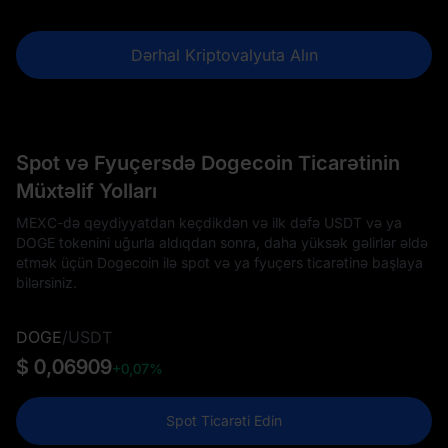
Dərhal Kriptovalyuta Alın
Spot və Fyuçersdə Dogecoin Ticarətinin
Müxtəlif Yolları
MEXC-də qeydiyyatdan keçdikdən və ilk dəfə USDT və ya
DOGE tokenini uğurla aldıqdan sonra, daha yüksək gəlirlər əldə
etmək üçün Dogecoin ilə spot və ya fyuçers ticarətinə başlaya
bilərsiniz.
DOGE
/
USDT
$ 0,06909
+0,07%
Spot Ticarəti Edin