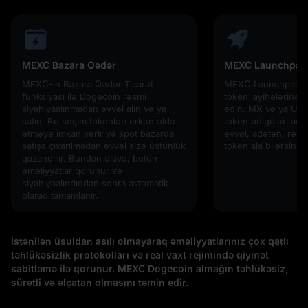
MEXC Bazara Qədər
MEXC Launchpad
MEXC-in Bazara Qədər Ticarət
MEXC Launchpad vas
funksiyası ilə Dogecoin rəsmi
token layihələrinə e
siyahıyaalınmadan əvvəl alın və ya
edin. MX və ya USD
satın. Bu seçim tokenləri erkən əldə
token bölgüləri açı
etməyə imkan verir və spot bazarda
əvvəl, adətən, rəqab
satışa çıxarılmadan əvvəl sizə üstünlük
token ala bilərsiniz!
qazandırır. Bundan əlavə, bütün
əməliyyatlar qorunur və
siyahıyaalındıqdan sonra avtomatik
olaraq tamamlanır.
İstənilən üsuldan asılı olmayaraq əməliyyatlarınız çox qatlı
təhlükəsizlik protokolları və real vaxt rejimində qiymət
sabitləmə ilə qorunur. MEXC Dogecoin almağın təhlükəsiz,
sürətli və əlçatan olmasını təmin edir.