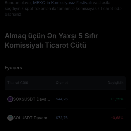
Bundan əlavə,
MEXC-in Komissiyasız Festivalı
vasitəsilə
seçdiyiniz spot tokenləri ilə tamamilə komissiyasız ticarət edə
bilərsiniz.
Almaq üçün Ən Yaxşı 5 Sıfır
Komissiyalı Ticarət Cütü
Fyuçers
Ticarət Cütü
Qiymət
Dəyişiklik
SOXSUSDT Davamlı (SOXS)
$44,26
+1,25%
SOLUSDT Davamlı (SOL)
$72,76
-0,68%