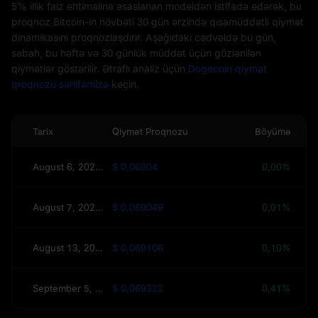
5% illik faiz ehtimalına əsaslanan modeldən istifadə edərək, bu
proqnoz Bitcoin-in növbəti 30 gün ərzində qısamüddətli qiymət
dinamikasını proqnozlaşdırır. Aşağıdakı cədvəldə bu gün,
sabah, bu həftə və 30 günlük müddət üçün gözlənilən
qiymətlər göstərilir. Ətraflı analiz üçün
Dogecoin qiymət
qroqnozu səhifəmizə
keçin.
Tarix
Qiymət Proqnozu
Böyümə
August 6, 2026(Bu gün)
$ 0,06904
0,00%
August 7, 2026(Sabah)
$ 0,069049
0,01%
August 13, 2026(Bu Həftə)
$ 0,069106
0,10%
September 5, 2026(30 Gün)
$ 0,069323
0,41%