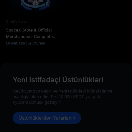
Crypto Pulse
SpaceX Store & Official
Merchandise: Complete
Authorized Buying Guide
Müəllif: Marcus O'Brien
Yeni İstifadəçi Üstünlükləri
Qeydiyyatdan keçin və Yeni İstifadəçi Mükafatlarını
asanlıqla əldə edin. Sizi 10.000 USDT-yə qədər
Fyuçers Bonusu gözləyir.
Üstünlüklərdən Yararlanın