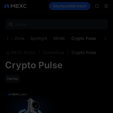
SPCX
Kripto al
Bazarlar
Qeydiyyatdan keçin
Spot
Futures
CASHCA
SPCX
HFT
UNITREE
Unitree 
GOLD(X
SPCX
s
MX Zone
Spotlight
MEME
Crypto Pulse
Gold 
CASHCA
HFT
UNITREE
MEXC Birjası
/
Akademiya
/
Crypto Pulse
Unitree 
Crypto Pulse
Hamısı