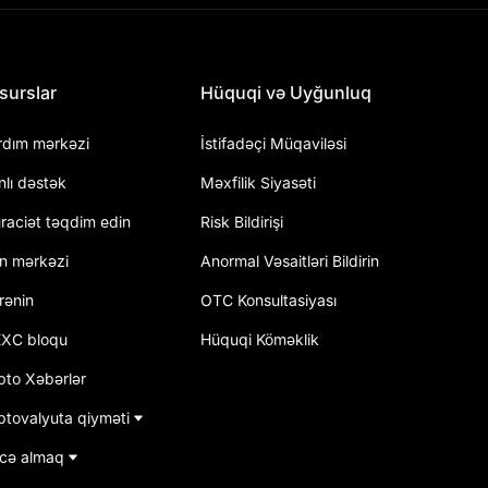
surslar
Hüquqi və Uyğunluq
rdım mərkəzi
İstifadəçi Müqaviləsi
nlı dəstək
Məxfilik Siyasəti
raciət təqdim edin
Risk Bildirişi
an mərkəzi
Anormal Vəsaitləri Bildirin
rənin
OTC Konsultasiyası
XC bloqu
Hüquqi Köməklik
pto Xəbərlər
ptovalyuta qiyməti
cə almaq