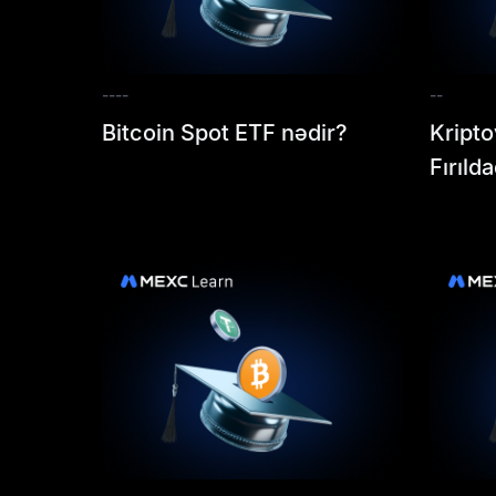
--
--
--
Bitcoin Spot ETF nədir?
Kripto
Fırıld
Etmək
Fırıld