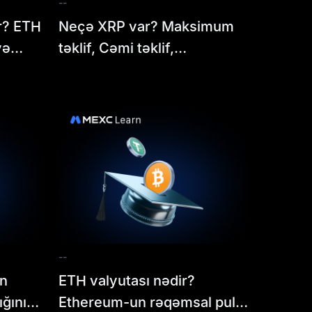
--
r? ETH
Neçə XRP var? Maksimum
və
təklif, Cəmi təklif,
ğunu
Dövriyyədəki token miqdarı
--
in
ETH valyutası nədir?
ğını
Ethereum-un rəqəmsal pulu