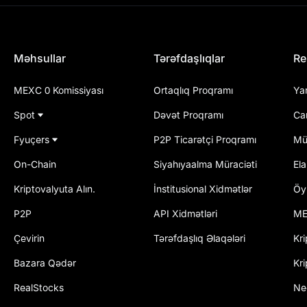
Məhsullar
Tərəfdaşlıqlar
Re
MEXC 0 Komissiyası
Ortaqlıq Proqramı
Ya
Spot
Dəvət Proqramı
Ca
Fyuçers
P2P Ticarətçi Proqramı
Mü
On-Chain
Siyahıyaalma Müraciəti
El
Kriptovalyuta Alın.
İnstitusional Xidmətlər
Öy
P2P
API Xidmətləri
ME
Çevirin
Tərəfdaşlıq Əlaqələri
Kri
Bazara Qədər
Kri
RealStocks
Ne