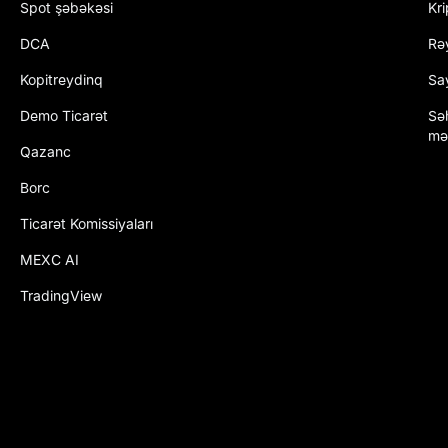
Spot şəbəkəsi
Kr
DCA
Rəy
Kopitreydinq
Say
Demo Ticarət
Sə
mə
Qazanc
Borc
Ticarət Komissiyaları
MEXC AI
TradingView