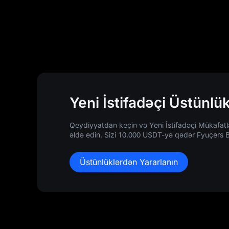
standartlarının 5 əsas
Ticarə
üstünlüyünü anlamaq
Yeni İstifadəçi Üstünlük
Qeydiyyatdan keçin və Yeni İstifadəçi Mükafatla
əldə edin. Sizi 10.000 USDT-yə qədər Fyuçers B
Üstünlüklərdən Yararlanın