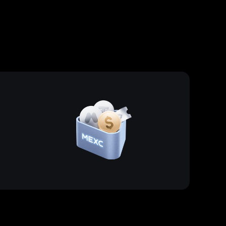
olar:
üzrə yeni başlayanlar üçün
bələdçi
qləmə