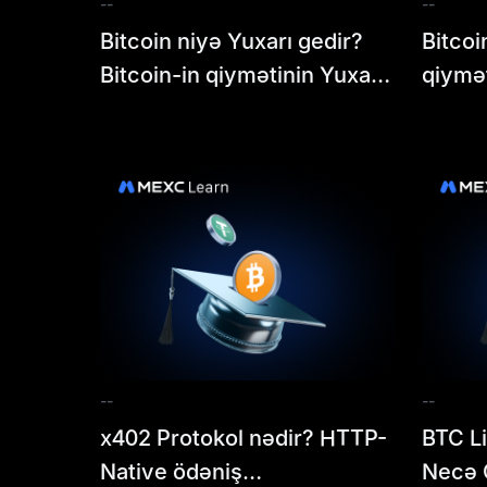
--
--
Bitcoin niyə Yuxarı gedir?
Bitcoi
Bitcoin-in qiymətinin Yuxarı
qiymət
olmasının arxasındakı əsas
arxası
amillər
anlam
--
--
x402 Protokol nədir? HTTP-
BTC Li
Native ödəniş
Necə 