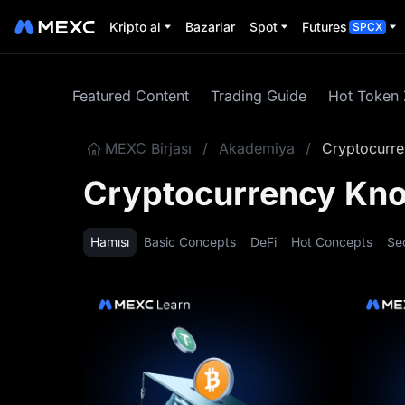
Kripto al
Bazarlar
Spot
Futures
SPCX
Featured Content
Trading Guide
Hot Token
MEXC Birjası
/
Akademiya
/
Cryptocurr
Cryptocurrency Kn
Hamısı
Basic Concepts
DeFi
Hot Concepts
Se