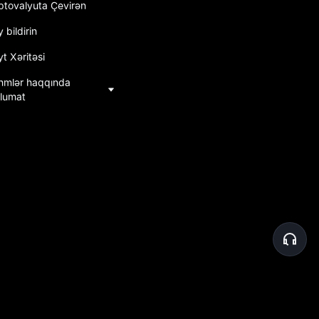
iptovalyuta Çevirən
 bildirin
t Xəritəsi
hmlər haqqında
lumat