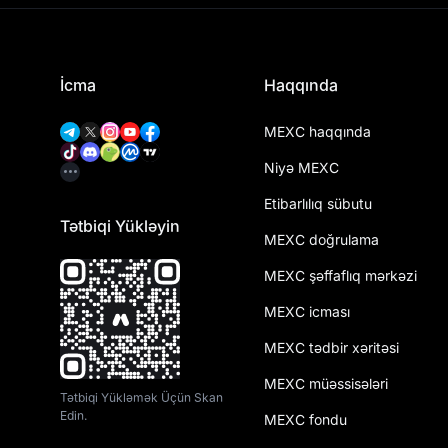
İcma
Haqqında
MEXC haqqında
Niyə MEXC
Etibarlılıq sübutu
Tətbiqi Yükləyin
MEXC doğrulama
MEXC şəffaflıq mərkəzi
MEXC icması
MEXC tədbir xəritəsi
MEXC müəssisələri
Tətbiqi Yükləmək Üçün Skan
Edin.
MEXC fondu