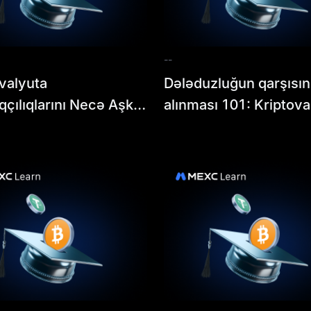
--
valyuta
Dələduzluğun qarşısın
aqçılıqlarını Necə Aşkar
alınması 101: Kriptova
 Olar: Tam MEXC
ilə bağlı ümumi risklər
aqçılığa Qarşı Bələdçi
müəyyən etmək və on
qaçmaq olar