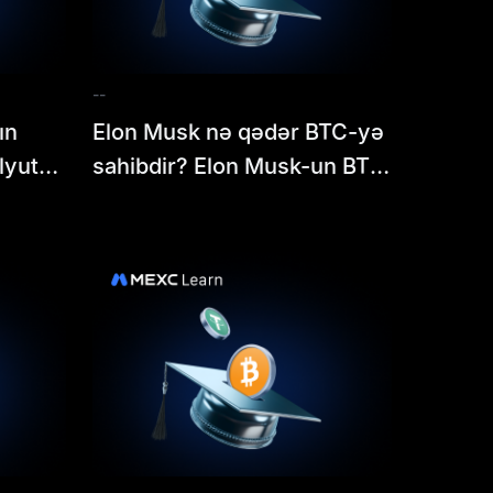
--
ın
Elon Musk nə qədər BTC-yə
lyuta
sahibdir? Elon Musk-un BTC
i necə
saxlamaları, tvitləri &
lardan
investisiya strategiyası