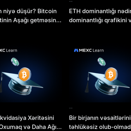
--
n niyə düşür? Bitcoin
ETH dominantlığı nədi
inin Aşağı getməsinin
dominantlığı qrafikini 
ndakı əsas amilləri
bunun nə demək oldu
aq
anlamaq
--
kvidasiya Xəritəsini
Bir birjanın vəsaitlərin
Oxumaq və Daha Ağıllı
təhlükəsiz olub-olmadı