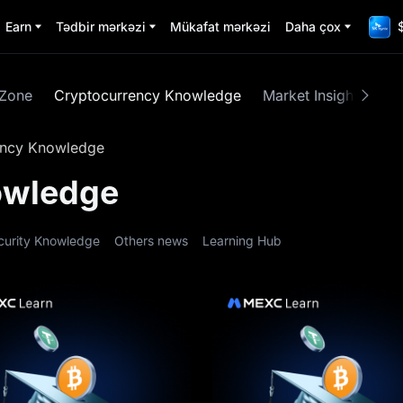
Earn
Tədbir mərkəzi
Mükafat mərkəzi
Daha çox
 Zone
Cryptocurrency Knowledge
Market Insights
M
ency Knowledge
owledge
curity Knowledge
Others news
Learning Hub