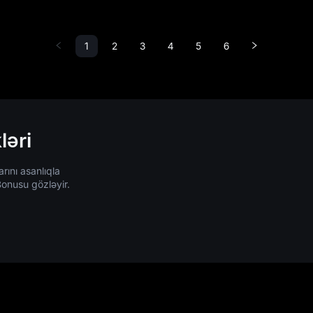
t edin?
necə qiymətləndirmək 
Ehtiyatların sübutu
1
2
3
4
5
6
mexanizmini və təsdi
üsullarını anlamaq
ləri
rını asanlıqla
onusu gözləyir.