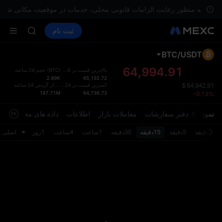
افزایش SPCX با وجود پایان لاک‌آپ
به منظور رعایت الزامات قانونی محلی، خدمات در موقعیت مکانی شما در
LD(XAU)
خرید ارز دیجیتال
بازارها
اسپات
ثبت نام
فیوچرز
AAOI
SPCX
SKYAI
اشتراک بازار STAR UNITREE د
BTC
/
USDT
طرح پ
افزایش SPCX با وجود پایان لاک‌آپ
بروزرس
64,994.91
بالاترین قیمت در 24 ساعت
)
BTC
(
حجم 24 ساعته
LD(XAU)
2.89K
65,192.72
صفحه مع
AAOI
)
USDT
(
کمترین قیمت در 24 ساعت
مقدار گردش 24 ساعته
$
64,942.91
رابط کار
187.71M
64,736.73
-0.13%
SKYAI
بروزرس
اشتراک بازار STAR UNITREE د
می‌ توا
نمودار
دفتر سفارشات
معاملات بازار
اطلاعات
داده های معاملاتی
افزایش SPCX با وجود پایان لاک‌آپ
تنظیما
کنید.
1دقیقه
5دقیقه
15دقیقه
30دقیقه
1ساعت
4ساعت
1روز
اصلی