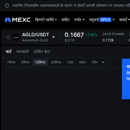
स्थानीय नियामकीय आवश्यकताओं के कारण ये सेवाएँ आपकी लोकेशन पर उपलब्ध नहीं हैं
क्रिप्टो खरीदें
मार्केट
स्पॉट
फ़्यूचर्स
कमाएँ
SPCX
0.1667
AGLD
/
USDT
24 घंटे में उच्चतम
2
+7.06%
0.1728
Adventure Gold
$
0.16
चार्ट
जानकारी
ट्रेडिंग डेटा
1मिनट
5मिनट
15मिनट
30मिनट
1घंटा
4घंटा
1दिन
न
वि
क्