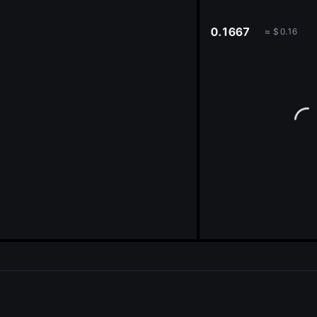
oa
0.1667
≈
$
0.16