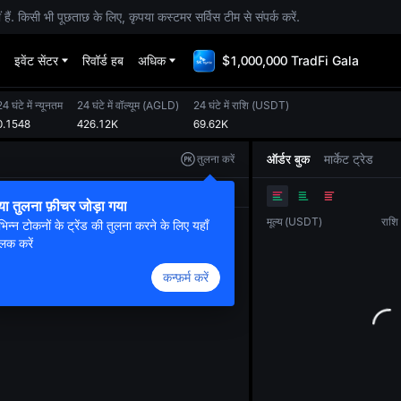
. किसी भी पूछताछ के लिए, कृपया कस्टमर सर्विस टीम से संपर्क करें.
इवेंट सेंटर
रिवॉर्ड हब
अधिक
$1,000,000 TradFi Gala
4 घंटे में न्यूनतम
24 घंटे में वॉल्यूम
(
AGLD
)
24 घंटे में राशि
(
USDT
)
0.1548
426.12K
69.62K
ऑर्डर बुक
मार्केट ट्रेड
तुलना करें
ओरिजनल
ट्रेडिंग व्यू
डेप्थ
या तुलना फ़ीचर जोड़ा गया
मूल्य
(
USDT
)
राशि
भिन्न टोकनों के ट्रेंड की तुलना करने के लिए यहाँ
लिक करें
कन्फ़र्म करें