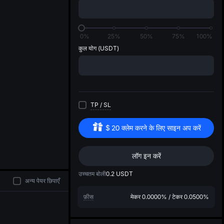
di
0%
25%
50%
75%
100%
कुल योग
(USDT)
TP
/
SL
$
20
क्लेम करने के लिए साइन अप करें
लॉग इन करें
उच्चतम बोली
0.2
USDT
अन्य पेयर छिपाएँ
फ़ीस
मेकर
0.0000%
/
टेकर
0.0500%