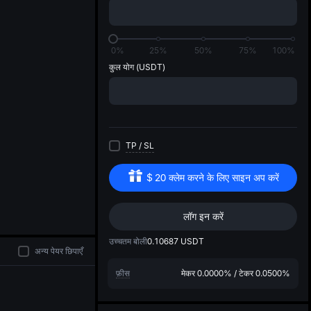
di
0%
25%
50%
75%
100%
कुल योग
(USDT)
TP
/
SL
$
20
क्लेम करने के लिए साइन अप करें
लॉग इन करें
उच्चतम बोली
0.10687
USDT
अन्य पेयर छिपाएँ
फ़ीस
मेकर
0.0000%
/
टेकर
0.0500%