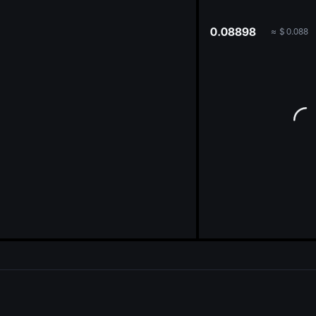
oa
0.08898
≈
$
0.088