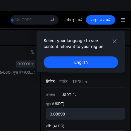
SPCX
CASHCAT
HFT
UNITREE
लॉग इन करें
साइन अप करें
Unitree Future Now Live
GOLD(XAU)
डिफ़ॉल
SPCX
Select your language to see
गया
CASHCAT
content relevant to your region
स्पॉट ट्
HFT
स्पॉट
ग्रिड
फ़्यूचर्स
ज़्यादा
UNITREE
English
अपडेट क
0.00001
Unitree Future Now Live
खरीदें
बेचें
प्राथमि
(
ALGO
)
कुल योग
(
USDT
)
को कस्ट
लिमिट
मार्केट
TP/SL
उपलब्ध
--
USDT
मूल्य
(USDT)
राशि
(ALGO)