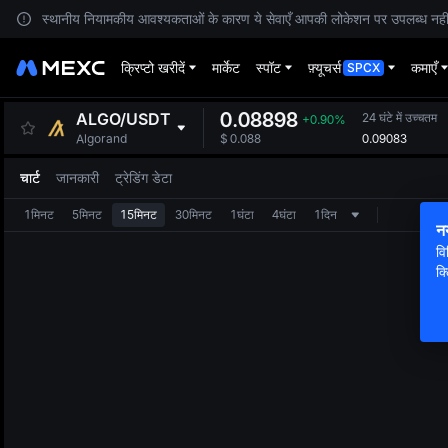
स्थानीय नियामकीय आवश्यकताओं के कारण ये सेवाएँ आपकी लोकेशन पर उपलब्ध नहीं हैं
क्रिप्टो खरीदें
मार्केट
स्पॉट
फ़्यूचर्स
कमाएँ
SPCX
0.08898
ALGO
/
USDT
24 घंटे में उच्चतम
+0.90%
0.09083
Algorand
$
0.088
चार्ट
जानकारी
ट्रेडिंग डेटा
1मिनट
5मिनट
15मिनट
30मिनट
1घंटा
4घंटा
1दिन
न
वि
क्