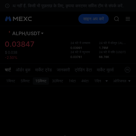
TUT
लब्ध नहीं हैं. किसी भी पूछताछ के लिए, कृपया कस्टमर सर्विस टीम से संपर्क करें.
BMT
क्रिप्टो खरीदें
मार्केट
स्पॉट
साइन अप करें
फ़्यूचर्स
MUBARA
कमाएँ
SPCX
UNITREE 
TUT
ALPH
/
USDT
डिफ़ॉल
BMT
गया
0.03847
24 घंटे में उच्चतम
24 घंटे में वॉल्यूम
(
ALPH
)
MUBARA
0.03991
1.78M
स्पॉट ट्
UNITREE 
24 घंटे में न्यूनतम
24 घंटे में राशि
(
USDT
)
$
0.038
ज़्यादा
0.03781
68.78K
-2.50%
अपडेट क
प्राथमि
चार्ट
ऑर्डर बुक
मार्केट ट्रेड
जानकारी
ट्रेडिंग डेटा
मार्केट मूवर्स
को कस्ट
1मिनट
5मिनट
15मिनट
30मिनट
1घंटा
4घंटा
1दिन
ओरिजनल