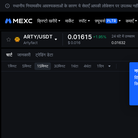
स्थानीय नियामकीय आवश्यकताओं के कारण ये सेवाएँ आपकी लोकेशन पर उपलब्ध नहीं हैं
क्रिप्टो खरीदें
मार्केट
स्पॉट
फ़्यूचर्स
कमाएँ
PLTR
0.01615
ARTY
/
USDT
24 घंटे में उच्चतम
+1.95%
0.01632
Artyfact
$
0.016
चार्ट
जानकारी
ट्रेडिंग डेटा
1मिनट
5मिनट
15मिनट
30मिनट
1घंटा
4घंटा
1दिन
न
वि
क्