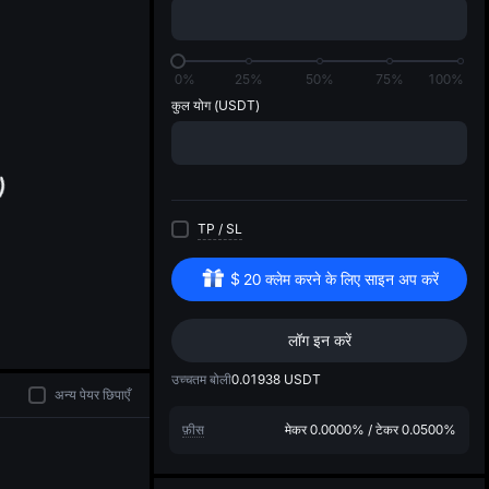
di
0%
25%
50%
75%
100%
कुल योग
(USDT)
TP
/
SL
$
20
क्लेम करने के लिए साइन अप करें
लॉग इन करें
उच्चतम बोली
0.01938
USDT
अन्य पेयर छिपाएँ
फ़ीस
मेकर
0.0000%
/
टेकर
0.0500%