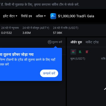
. किसी भी पूछताछ के लिए, कृपया कस्टमर सर्विस टीम से संपर्क करें.
इवेंट सेंटर
रिवॉर्ड हब
अधिक
$1,000,000 TradFi Gala
24 घंटे में न्यूनतम
24 घंटे में वॉल्यूम
(
ARTY
)
24 घंटे में राशि
(
USDT
)
0.01532
3.65M
57.98K
ऑर्डर बुक
मार्केट ट्रेड
तुलना करें
ओरिजनल
ट्रेडिंग व्यू
डेप्थ
या तुलना फ़ीचर जोड़ा गया
मूल्य
(
USDT
)
राशि
भिन्न टोकनों के ट्रेंड की तुलना करने के लिए यहाँ
लिक करें
कन्फ़र्म करें