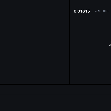
oa
0.01615
≈
$
0.016