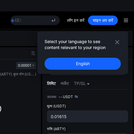
UNITREE
BLESS
MINIMAX
HEI
लॉग इन करें
साइन अप करें
CAP
UNITREE
डिफ़ॉल
BLESS
Select your language to see
गया
MINIMAX
content relevant to your region
स्पॉट ट्
HEI
स्पॉट
फ़्यूचर्स
ज़्यादा
CAP
English
अपडेट क
0.00001
UNITREE
खरीदें
बेचें
प्राथमि
(
ARTY
)
कुल योग
(
USDT
)
को कस्ट
लिमिट
मार्केट
TP/SL
उपलब्ध
--
USDT
मूल्य
(USDT)
राशि
(ARTY)