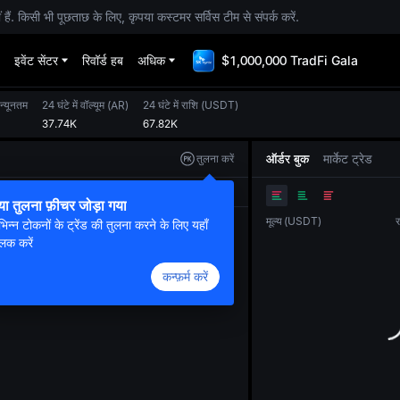
. किसी भी पूछताछ के लिए, कृपया कस्टमर सर्विस टीम से संपर्क करें.
इवेंट सेंटर
रिवॉर्ड हब
अधिक
$1,000,000 TradFi Gala
 न्यूनतम
24 घंटे में वॉल्यूम
(
AR
)
24 घंटे में राशि
(
USDT
)
37.74K
67.82K
ऑर्डर बुक
मार्केट ट्रेड
तुलना करें
ओरिजनल
ट्रेडिंग व्यू
डेप्थ
या तुलना फ़ीचर जोड़ा गया
मूल्य
(
USDT
)
र
भिन्न टोकनों के ट्रेंड की तुलना करने के लिए यहाँ
लिक करें
कन्फ़र्म करें