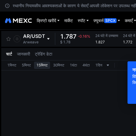
स्थानीय नियामकीय आवश्यकताओं के कारण ये सेवाएँ आपकी लोकेशन पर उपलब्ध नहीं हैं
क्रिप्टो खरीदें
मार्केट
स्पॉट
फ़्यूचर्स
कमाएँ
SPCX
1.787
AR
/
USDT
24 घंटे में उच्चतम
24 घंटे में
-0.16%
1.827
1.772
Arweave
$
1.78
चार्ट
जानकारी
ट्रेडिंग डेटा
1मिनट
5मिनट
15मिनट
30मिनट
1घंटा
4घंटा
1दिन
न
वि
क्