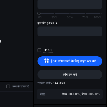
di
0%
25%
50%
75%
100%
कुल योग
(USDT)
TP
/
SL
$
20
क्लेम करने के लिए साइन अप करें
लॉग इन करें
उच्चतम बोली
2.144
USDT
अन्य पेयर छिपाएँ
फ़ीस
मेकर
0.0000%
/
टेकर
0.0500%