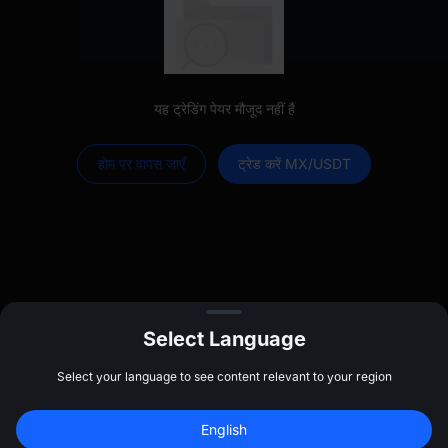
यह ट्रेडिंग पेयर मौजूद नहीं है
होम पर वापस जाएँ
ट्रेड करें MX/USDT
Select Language
$
20
क्लेम करने के लिए साइन अप करें
Select your language to see content relevant to your region
लॉग इन करें
English