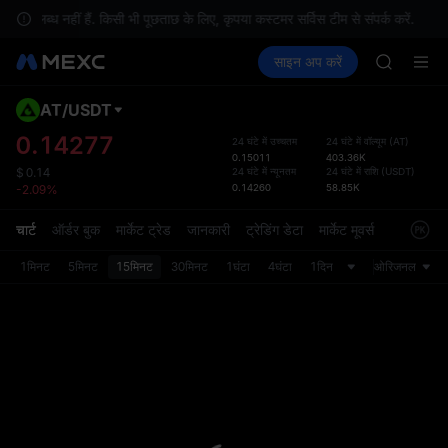
SKYAI
पलब्ध नहीं हैं. किसी भी पूछताछ के लिए, कृपया कस्टमर सर्विस टीम से संपर्क करें.
ACE
क्रिप्टो खरीदें
मार्केट
स्पॉट
साइन अप करें
फ़्यूचर्स
HFT
कमाएँ
UNITREE
SPCX
UNITREE
AT
/
USDT
डिफ़ॉल
Unitree 
गया
0.14277
24 घंटे में उच्चतम
24 घंटे में वॉल्यूम
(
AT
)
SKYAI
0.15011
403.36K
स्पॉट ट्
ACE
24 घंटे में न्यूनतम
24 घंटे में राशि
(
USDT
)
$
0.14
ज़्यादा
0.14260
58.85K
-2.09%
HFT
अपडेट क
SPCX
प्राथमि
चार्ट
ऑर्डर बुक
मार्केट ट्रेड
जानकारी
ट्रेडिंग डेटा
मार्केट मूवर्स
UNITREE
को कस्ट
Unitree 
1मिनट
5मिनट
15मिनट
30मिनट
1घंटा
4घंटा
1दिन
ओरिजनल