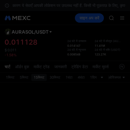
HFT
ं के कारण ये सेवाएँ आपकी लोकेशन पर उपलब्ध नहीं हैं. किसी भी पूछताछ के लिए, कृपया कस्ट
UNITREE
क्रिप्टो खरीदें
मार्केट
स्पॉट
साइन अप करें
फ़्यूचर्स
Unitree 
कमाएँ
SPCX
GOLD(X
SPCX
AURASOL
/
USDT
डिफ़ॉल
CASHCA
गया
0.011128
24 घंटे में उच्चतम
24 घंटे में वॉल्यूम
(
AURASOL
)
HFT
0.014147
11.41M
स्पॉट ट्
UNITREE
24 घंटे में न्यूनतम
24 घंटे में राशि
(
USDT
)
$
0.011
ज़्यादा
0.008548
123.27K
-1.58%
Unitree 
अपडेट क
प्राथमि
चार्ट
ऑर्डर बुक
मार्केट ट्रेड
जानकारी
ट्रेडिंग डेटा
मार्केट मूवर्स
को कस्ट
1मिनट
5मिनट
15मिनट
30मिनट
1घंटा
4घंटा
1दिन
ओरिजनल