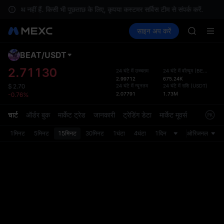
GOLD(X
लब्ध नहीं हैं. किसी भी पूछताछ के लिए, कृपया कस्टमर सर्विस टीम से संपर्क करें.
स
AAOI
क्रिप्टो खरीदें
मार्केट
स्पॉट
साइन अप करें
फ़्यूचर्स
SKYAI
कमाएँ
SPCX
UNITREE 
SPCX ris
BEAT
/
USDT
डिफ़ॉल
GOLD(X
गया
2.71130
24 घंटे में उच्चतम
24 घंटे में वॉल्यूम
(
BEAT
)
AAOI
2.99712
675.24K
स्पॉट ट्
SKYAI
24 घंटे में न्यूनतम
24 घंटे में राशि
(
USDT
)
$
2.70
ज़्यादा
2.07791
1.73M
-0.76%
UNITREE 
अपडेट क
SPCX ris
प्राथमि
चार्ट
ऑर्डर बुक
मार्केट ट्रेड
जानकारी
ट्रेडिंग डेटा
मार्केट मूवर्स
को कस्ट
1मिनट
5मिनट
15मिनट
30मिनट
1घंटा
4घंटा
1दिन
ओरिजनल