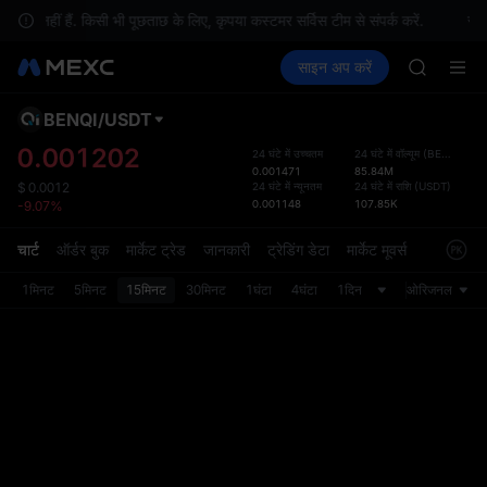
BLESS
 नहीं हैं. किसी भी पूछताछ के लिए, कृपया कस्टमर सर्विस टीम से संपर्क करें.
स्था
MINIMA
क्रिप्टो खरीदें
मार्केट
स्पॉट
साइन अप करें
फ़्यूचर्स
HEI
कमाएँ
PLTR
CAP
UNITREE
BENQI
/
USDT
डिफ़ॉल
BLESS
गया
0.001202
24 घंटे में उच्चतम
24 घंटे में वॉल्यूम
(
BENQI
)
MINIMA
0.001471
85.84M
स्पॉट ट्
HEI
24 घंटे में न्यूनतम
24 घंटे में राशि
(
USDT
)
$
0.0012
ज़्यादा
0.001148
107.85K
-9.07%
CAP
अपडेट क
UNITREE
प्राथमि
चार्ट
ऑर्डर बुक
मार्केट ट्रेड
जानकारी
ट्रेडिंग डेटा
मार्केट मूवर्स
को कस्ट
1मिनट
5मिनट
15मिनट
30मिनट
1घंटा
4घंटा
1दिन
ओरिजनल