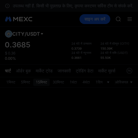
GOLD(X
र उपलब्ध नहीं हैं. किसी भी पूछताछ के लिए, कृपया कस्टमर सर्विस टीम से संपर्क करें.
SPCX
क्रिप्टो खरीदें
मार्केट
स्पॉट
साइन अप करें
फ़्यूचर्स
CASHCA
कमाएँ
SPCX
HFT
UNITREE
CITY
/
USDT
डिफ़ॉल
Unitree 
गया
0.3685
24 घंटे में उच्चतम
24 घंटे में वॉल्यूम
(
CITY
)
GOLD(X
0.3739
150.39K
स्पॉट ट्
SPCX
24 घंटे में न्यूनतम
24 घंटे में राशि
(
USDT
)
$
0.36
ज़्यादा
0.3661
55.50K
0.00%
CASHCA
अपडेट क
HFT
प्राथमि
चार्ट
ऑर्डर बुक
मार्केट ट्रेड
जानकारी
ट्रेडिंग डेटा
मार्केट मूवर्स
UNITREE
को कस्ट
Unitree 
1मिनट
5मिनट
15मिनट
30मिनट
1घंटा
4घंटा
1दिन
ओरिजनल