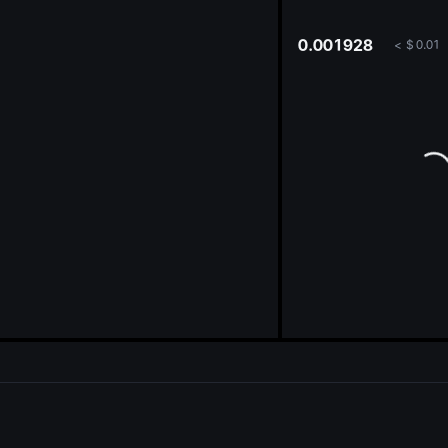
oa
0.001928
<
$
0.01