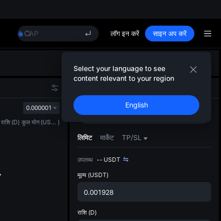
BLESS
MINIMAX
HEI
CAP
लॉग इन करें
साइन अप करें
UNITREE
Unitree Future Now Live
डिफ़ॉल
BLESS
Select your language to see
गया
MINIMAX
content relevant to your region
स्पॉट ट्
HEI
स्पॉट
फ़्यूचर्स
ज़्यादा
CAP
English
अपडेट क
0.000001
UNITREE
खरीदें
बेचें
प्राथमि
Unitree Future Now Live
राशि
(
D
)
कुल योग
(
USDT
)
को कस्ट
लिमिट
मार्केट
TP/SL
उपलब्ध
--
USDT
मूल्य
(USDT)
राशि
(D)