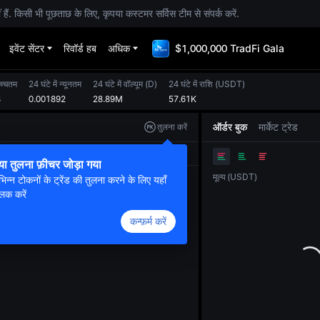
. किसी भी पूछताछ के लिए, कृपया कस्टमर सर्विस टीम से संपर्क करें.
इवेंट सेंटर
रिवॉर्ड हब
अधिक
$1,000,000 TradFi Gala
उच्चतम
24 घंटे में न्यूनतम
24 घंटे में वॉल्यूम
(
D
)
24 घंटे में राशि
(
USDT
)
8
0.001892
28.89M
57.61K
ऑर्डर बुक
मार्केट ट्रेड
तुलना करें
ओरिजनल
ट्रेडिंग व्यू
डेप्थ
या तुलना फ़ीचर जोड़ा गया
मूल्य
(
USDT
)
भिन्न टोकनों के ट्रेंड की तुलना करने के लिए यहाँ
लिक करें
कन्फ़र्म करें