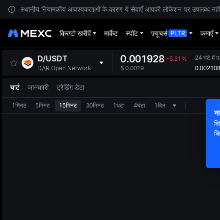
स्थानीय नियामकीय आवश्यकताओं के कारण ये सेवाएँ आपकी लोकेशन पर उपलब्ध नहीं हैं
क्रिप्टो खरीदें
मार्केट
स्पॉट
फ़्यूचर्स
कमाएँ
PLTR
0.001928
D
/
USDT
24 घंटे में 
-5.21%
0.00210
DAR Open Network
$
0.0019
चार्ट
जानकारी
ट्रेडिंग डेटा
1मिनट
5मिनट
15मिनट
30मिनट
1घंटा
4घंटा
1दिन
न
वि
क्