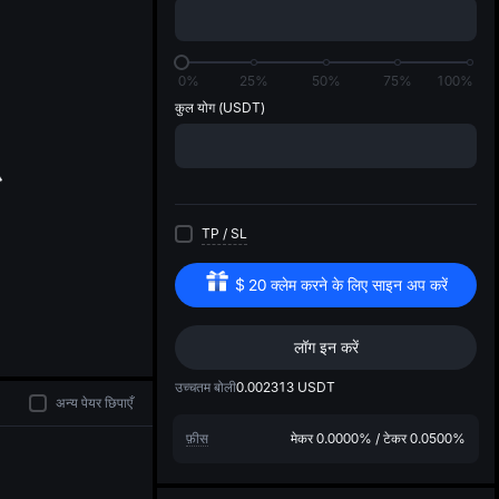
di
0%
25%
50%
75%
100%
कुल योग
(USDT)
TP
/
SL
$
20
क्लेम करने के लिए साइन अप करें
लॉग इन करें
उच्चतम बोली
0.002313
USDT
अन्य पेयर छिपाएँ
फ़ीस
मेकर
0.0000%
/
टेकर
0.0500%