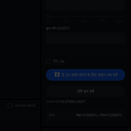
di
0%
25%
50%
75%
100%
कुल योग
(USDT)
TP
/
SL
$
20
क्लेम करने के लिए साइन अप करें
लॉग इन करें
उच्चतम बोली
0.07052
USDT
अन्य पेयर छिपाएँ
फ़ीस
मेकर
0.0000%
/
टेकर
0.0500%