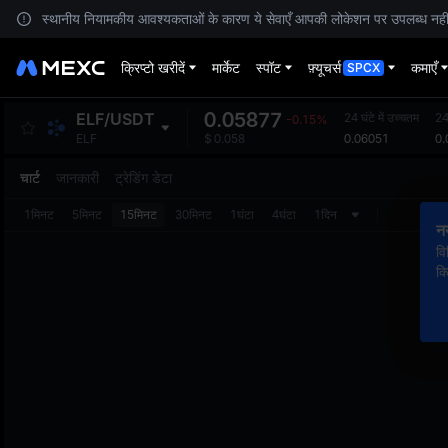
स्थानीय नियामकीय आवश्यकताओं के कारण ये सेवाएँ आपकी लोकेशन पर उपलब्ध नहीं हैं
क्रिप्टो खरीदें
मार्केट
स्पॉट
फ़्यूचर्स
कमाएँ
SPCX
0.05877
ELF
/
USDT
24 घंटे में उच्चतम
24 
-0.15%
0.06051
0.
ELF
$
0.058
चार्ट
जानकारी
ट्रेडिंग डेटा
1मिनट
5मिनट
15मिनट
30मिनट
1घंटा
4घंटा
1दिन
न
वि
क्