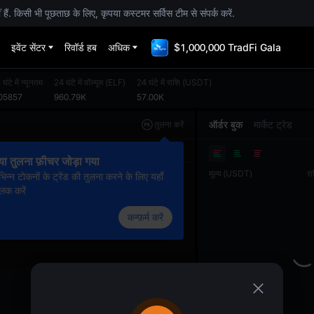
. किसी भी पूछताछ के लिए, कृपया कस्टमर सर्विस टीम से संपर्क करें.
इवेंट सेंटर
रिवॉर्ड हब
अधिक
$1,000,000 TradFi Gala
घंटे में न्यूनतम
24 घंटे में वॉल्यूम
(
ELF
)
24 घंटे में राशि
(
USDT
)
05857
960.79K
57.00K
ऑर्डर बुक
मार्केट ट्रेड
तुलना करें
ओरिजनल
ट्रेडिंग व्यू
डेप्थ
या तुलना फ़ीचर जोड़ा गया
मूल्य
(
USDT
)
रा
भिन्न टोकनों के ट्रेंड की तुलना करने के लिए यहाँ
लिक करें
कन्फ़र्म करें