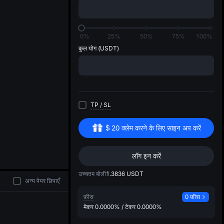
di
0%
25%
50%
75%
100%
कुल योग
(USDT)
TP
/
SL
$
20
क्लेम करने के लिए साइन अप करें
लॉग इन करें
उच्चतम बोली
1.3836
USDT
अन्य पेयर छिपाएँ
फ़ीस
0 फ़ीस
मेकर
0.0000%
/
टेकर
0.0000%