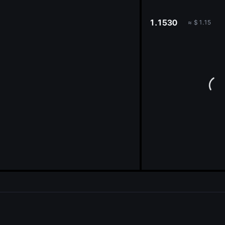
oa
1.1530
≈
$
1.15