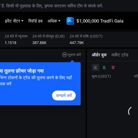
. किसी भी पूछताछ के लिए, कृपया कस्टमर सर्विस टीम से संपर्क करें.
इवेंट सेंटर
रिवॉर्ड हब
अधिक
$1,000,000 TradFi Gala
24 घंटे में न्यूनतम
24 घंटे में वॉल्यूम
(
EUR
)
24 घंटे में राशि
(
USDT
)
1.1518
387.88K
447.79K
ऑर्डर बुक
मार्केट ट्रेड
तुलना करें
ओरिजनल
ट्रेडिंग व्यू
डेप्थ
या तुलना फ़ीचर जोड़ा गया
मूल्य
(
USDT
)
रा
भिन्न टोकनों के ट्रेंड की तुलना करने के लिए यहाँ
लिक करें
कन्फ़र्म करें