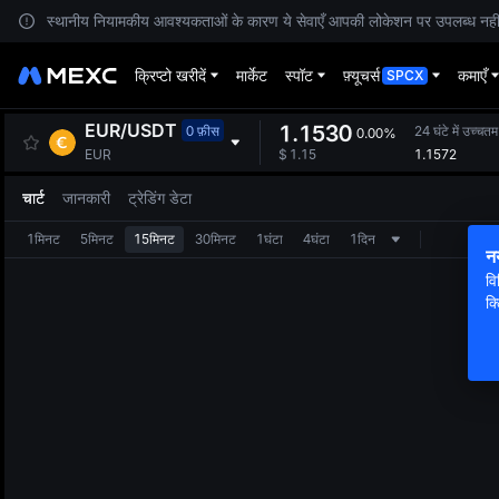
स्थानीय नियामकीय आवश्यकताओं के कारण ये सेवाएँ आपकी लोकेशन पर उपलब्ध नहीं हैं
क्रिप्टो खरीदें
मार्केट
स्पॉट
फ़्यूचर्स
कमाएँ
SPCX
EUR
/
USDT
1.1530
0 फ़ीस
24 घंटे में उच्चतम
0.00%
1.1572
EUR
$
1.15
चार्ट
जानकारी
ट्रेडिंग डेटा
1मिनट
5मिनट
15मिनट
30मिनट
1घंटा
4घंटा
1दिन
न
वि
क्